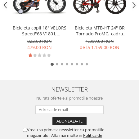
PEDALIERE
RECUPERARE SI INGRIJIRE
SEPCI /CACIULI / BANDANE
BANDANE
Bicicleta copii 18" VELORS
Bicicleta MTB-HT 24" BR
Bi
CACIULI
Speed"68 V1801,
Tornado ProMG, cadru
Vo
MASTI/CAGULE
portocaliu, varsta 5-7 ani
aluminiu 13", jante
d
822,60 RON
1.399,00 RON
SEPCI
magneziu, manete
479,00 RON
de la 1.159,00 RON
secventiale, frane disc, 21
viteze, rosu
NEWSLETTER
Nu rata ofertele si promotiile noastre
Vreau sa primesc newsletter cu promotiile
magazinului. Afla mai multe in
Politica de