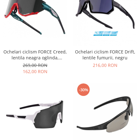
Ochelari ciclism FORCE Creed,
Ochelari ciclism FORCE Drift,
lentila neagra oglinda,
lentile fumurii, negru
rosu/albastru petrol
269,00 RON
216,00 RON
162,00 RON
-30%