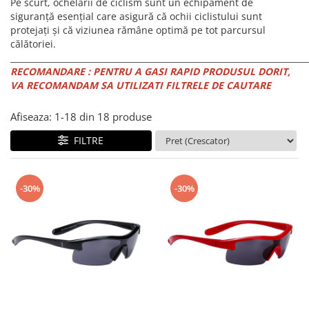
PEDALIERE
Pe scurt, ochelarii de ciclism sunt un echipament de
RECUPERARE SI INGRIJIRE
siguranță esențial care asigură că ochii ciclistului sunt
SEPCI /CACIULI / BANDANE
protejați și că viziunea rămâne optimă pe tot parcursul
călătoriei.
BANDANE
________________________________________________________________________
CACIULI
RECOMANDARE : PENTRU A GASI RAPID PRODUSUL DORIT,
MASTI/CAGULE
VA RECOMANDAM SA UTILIZATI FILTRELE DE CAUTARE
SEPCI
Afiseaza:
1-
18
din
18
produse
FILTRE
-30%
-30%