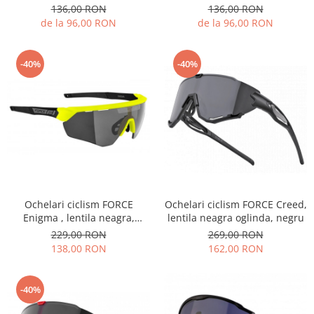
136,00 RON
136,00 RON
de la 96,00 RON
de la 96,00 RON
-40%
-40%
Ochelari ciclism FORCE
Ochelari ciclism FORCE Creed,
Enigma , lentila neagra,
lentila neagra oglinda, negru
galben fluo/negru
229,00 RON
269,00 RON
138,00 RON
162,00 RON
-40%