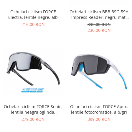
Ochelari ciclism FORCE
Ochelari ciclism BBB BSG-59H
Electra, lentile negre, alb
Impress Reader, negru mat,
dioptrii +2.0
216,00 RON
330,00 RON
230,00 RON
Ochelari ciclism FORCE Sonic,
Ochelari ciclism FORCE Apex,
lentila neagra oglinda,
lentile fotocromatice, alb/gri
gri/negru
279,00 RON
399,00 RON