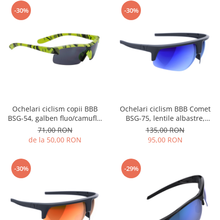
-30%
-30%
Ochelari ciclism copii BBB
Ochelari ciclism BBB Comet
BSG-54, galben fluo/camuflaj
BSG-75, lentile albastre,
mat
negru
71,00 RON
135,00 RON
de la 50,00 RON
95,00 RON
-30%
-29%