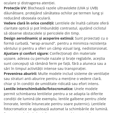
ACCESORII FITNESS
SCULE DEPANARE
18" (varsta 5-7 ani)
oculare și distragerea atenției.
HANORACE
SONERII
Protecție UV:
Blochează razele ultraviolete (UVA și UVB)
PROSOAPE FITNESS/YOGA
16" (varsta 4-6 ani)
INCALTAMINTE
dăunătoare, protejând sănătatea ochilor pe termen lung și
ALTE ACCESORII
BANDAJE/PROTECTII/RECUPERARE
14" (varsta 3-5 ani)
reducând oboseala oculară.
HUSE PANTOFI
SUPORTI/STANDURI
FLEXORI
12" (varsta 2-4 ani)
Vedere clară în orice condiții:
Lentilele de înaltă calitate oferă
PANTOFI CASUAL
SCAUNE COPII
SALTELE/COVOARE/PAVAJE
claritate optică și pot îmbunătăți contrastul, ajutând ciclistul
BALANCE BIKE (varsta 2-3 ani)
PANTOFI CICLISM
să observe obstacolele și pericolele din timp.
COMPONENTE
SPORT FIT
Design aerodinamic și acoperire extinsă:
Sunt proiectați cu o
MANUSI
MASAJ
ANVELOPE SI CAMERE
formă curbată, "wrap-around", pentru a minimiza rezistența
OCHELARI
CADRE SI PIESE
vântului și pentru a oferi un câmp vizual larg, nedistorsionat.
Ajustare și confort sigure:
Confecționați din materiale
LENTILE
DIRECTIE
ușoare, adesea cu pernuțe nazale și brațe reglabile, aceștia
OCHELARI CASUAL
FRANE
sunt concepuți să rămână ferm pe față, fără a aluneca sau a
OCHELARI CICLISM
FURCI SI AMORTIZOARE
sări în timpul activității intense sau transpirației.
Prevenirea aburirii:
Multe modele includ sisteme de ventilație
PROTECTII/ARMURI
PEDALE SI ACCESORII
sau straturi anti-aburire pentru a menține o vedere clară,
PIESE E-BIKE
ARMURI
chiar și în condiții de umiditate ridicată sau efort intens.
ROTI SI PIESE
PROTECTII COATE
Lentile interschimbabile/fotocromatice:
Unele modele
RULMENTI
permit schimbarea lentilelor pentru a se adapta la diferite
PROTECTII GENUNCHI
condiții de lumină (de exemplu, lentile galbene pentru zilele
SEI SI COMPONENTE
ALTE PROTECTII
înnorate, lentile întunecate pentru soare puternic). Lentilele
TRANSMISIE
PANTALONI PROTECTIE
fotocromatice se ajustează automat la schimbările de lumină.