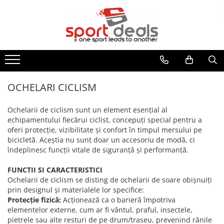
BICICLETE
ACCESORII/COMPONENTE
ECHIPAMENT CICLISM
FITNESS
MULTISPORT
MOBILITATE URBANA
BICICLETE MOUNTAIN BIKE
ACCESORII BICICLETE
CASTI CICLISM
BENZI DE ALERGARE
ARTICOLE INOT
TROTINETE ELECTRICE
BICICLETE MTB-HT
ACCESORII TELEFON
GENTI/COBURI/ BORSETE
BICICLETE FITNESS
ACCESORII
TROTINETE
BICICLETE MTB-FS
DEGRESANTI
CASTI INOT
BORSETE
APARATE MULTIFUNCTIONALE
ACCESORII TROTINETE
OCHELARI CICLISM
BICICLETE SOSEA-CICLOCROSS
ANTIFURTURI
COLACI/ARIPIOARE
GENTI/COBURI
ANVELOPE TROTINETA
BANCI EXERCITII
APARATORI NOROI
COSTUME DE BAIE
Ochelarii de ciclism sunt un element esențial al
FAT BIKE
RUCSACI
CAMERE TROTINETE
SIMULATOARE VASLIT
echipamentului fiecărui ciclist, concepuți special pentru a
BIDONASE/SUPORTI
PAPUCI
COSTUME TRIATLON
PIESE TROTINETE
BICICLETE BMX/DIRT
oferi protecție, vizibilitate și confort în timpul mersului pe
GANTERE/BARE/DISCURI
CICLOCOMPUTERE/CEASURI/GPS
OCHELARI INOT
ROLE
IMBRACAMINTE
bicicletă. Aceștia nu sunt doar un accesoriu de modă, ci
BICICLETE ORAS-TREKKING
BARE GREUTATI
CRICURI
PLUTE INOT
îndeplinesc funcții vitale de siguranță și performanță.
BLUZE
BICICLETE PLIABILE
BARE TRACTIUNI
ROTI AJUTATOARE
VESTE INOT
INCALZITOARE
FUNCTII SI CARACTERISTICI
BICICLETE ELECTRICE
DISCURI
INTRETINERE
TENIS
Ochelarii de ciclism se disting de ochelarii de soare obișnuiți
JACHETE
GANTERE
LUMINI
BICICLETE COPII
SPORTURI DE IARNA
prin designul și materialele lor specifice:
PANTALONI
GREUTATI INCHEIETURI
POMPE
Protecție fizică:
Acționează ca o barieră împotriva
24" (varsta peste 10 ani)
TRAMBULINE
TRICOURI
elementelor externe, cum ar fi vântul, praful, insectele,
KETTLEBELL
PORTBAGAJE / COSURI
20" (varsta 7-10 ani)
VESTE
OUTDOOR
pietrele sau alte resturi de pe drum/traseu, prevenind rănile