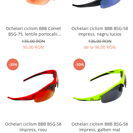
Ochelari ciclism BBB Comet
Ochelari ciclism BBB BSG-58
BSG-75, lentile portocalii,
Impress, negru lucios
negru
135,00 RON
136,00 RON
95,00 RON
de la 96,00 RON
-30%
-30%
Ochelari ciclism BBB BSG-58
Ochelari ciclism BBB BSG-58
Impress, rosu
Impress, galben mat