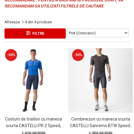
RECOMANDARE : PENTRU A GASI RAPID PRODUSUL DORIT, VA
PEDALIERE
RECUPERARE SI INGRIJIRE
RECOMANDAM SA UTILIZATI FILTRELE DE CAUTARE
SEPCI /CACIULI / BANDANE
BANDANE
Afiseaza:
1-
4
din
4
produse
CACIULI
FILTRE
MASTI/CAGULE
SEPCI
-50%
-30%
Costum de triatlon cu maneca
Combinezon cu maneca scurta
scurta CASTELLI PR 2 Speed,
CASTELLI Sanremo BTW Speed,
albastru/bleumarin, marime M
negru, marime S
1.620,00 RON
1.350,00 RON