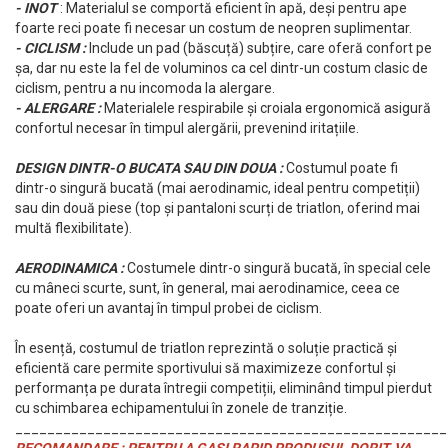
ACCESORII FITNESS
SCULE DEPANARE
- INOT
: Materialul se comportă eficient în apă, deși pentru ape
18" (varsta 5-7 ani)
HANORACE
foarte reci poate fi necesar un costum de neopren suplimentar.
SONERII
PROSOAPE FITNESS/YOGA
16" (varsta 4-6 ani)
INCALTAMINTE
- CICLISM :
Include un pad (băscuță) subțire, care oferă confort pe
ALTE ACCESORII
BANDAJE/PROTECTII/RECUPERARE
14" (varsta 3-5 ani)
șa, dar nu este la fel de voluminos ca cel dintr-un costum clasic de
HUSE PANTOFI
SUPORTI/STANDURI
FLEXORI
ciclism, pentru a nu incomoda la alergare.
12" (varsta 2-4 ani)
PANTOFI CASUAL
SCAUNE COPII
- ALERGARE :
Materialele respirabile și croiala ergonomică asigură
SALTELE/COVOARE/PAVAJE
BALANCE BIKE (varsta 2-3 ani)
PANTOFI CICLISM
confortul necesar în timpul alergării, prevenind iritațiile.
COMPONENTE
SPORT FIT
MANUSI
MASAJ
ANVELOPE SI CAMERE
DESIGN DINTR-O BUCATA SAU DIN DOUA :
Costumul poate fi
OCHELARI
dintr-o singură bucată (mai aerodinamic, ideal pentru competiții)
CADRE SI PIESE
sau din două piese (top și pantaloni scurți de triatlon, oferind mai
LENTILE
DIRECTIE
multă flexibilitate).
OCHELARI CASUAL
FRANE
OCHELARI CICLISM
FURCI SI AMORTIZOARE
AERODINAMICA :
Costumele dintr-o singură bucată, în special cele
cu mâneci scurte, sunt, în general, mai aerodinamice, ceea ce
PROTECTII/ARMURI
PEDALE SI ACCESORII
poate oferi un avantaj în timpul probei de ciclism.
PIESE E-BIKE
ARMURI
ROTI SI PIESE
În esență, costumul de triatlon reprezintă o soluție practică și
PROTECTII COATE
eficientă care permite sportivului să maximizeze confortul și
RULMENTI
PROTECTII GENUNCHI
performanța pe durata întregii competiții, eliminând timpul pierdut
SEI SI COMPONENTE
ALTE PROTECTII
cu schimbarea echipamentului în zonele de tranziție.
TRANSMISIE
PANTALONI PROTECTIE
______________________________________________________