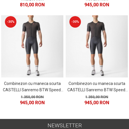
810,00 RON
945,00 RON
-30%
-30%
Combinezon cu maneca scurta
Combinezon cu maneca scurta
CASTELLI Sanremo BTW Speed,
CASTELLI Sanremo BTW Speed,
negru, marime M
negru, marime XL
1.350,00 RON
1.350,00 RON
945,00 RON
945,00 RON
NEWSLETTER