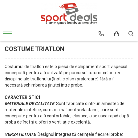
BICICLETE
ACCESORII/COMPONENTE
ECHIPAMENT CICLISM
FITNESS
MULTISPORT
MOBILITATE URBANA
BICICLETE MOUNTAIN BIKE
ACCESORII BICICLETE
CASTI CICLISM
BENZI DE ALERGARE
ARTICOLE INOT
TROTINETE ELECTRICE
BICICLETE MTB-HT
ACCESORII TELEFON
GENTI/COBURI/ BORSETE
BICICLETE FITNESS
ACCESORII
TROTINETE
COSTUME TRIATLON
BICICLETE MTB-FS
DEGRESANTI
CASTI INOT
BORSETE
APARATE MULTIFUNCTIONALE
ACCESORII TROTINETE
BICICLETE SOSEA-CICLOCROSS
ANTIFURTURI
COLACI/ARIPIOARE
GENTI/COBURI
ANVELOPE TROTINETA
BANCI EXERCITII
Costumul de triatlon este o piesă de echipament sportiv special
APARATORI NOROI
COSTUME DE BAIE
FAT BIKE
RUCSACI
CAMERE TROTINETE
SIMULATOARE VASLIT
concepută pentru a fi utilizată pe parcursul tuturor celor trei
BIDONASE/SUPORTI
PAPUCI
COSTUME TRIATLON
PIESE TROTINETE
BICICLETE BMX/DIRT
discipline ale triatlonului (înot, ciclism și alergare) fără a fi
GANTERE/BARE/DISCURI
CICLOCOMPUTERE/CEASURI/GPS
OCHELARI INOT
ROLE
necesară schimbarea ținutei între probe.
IMBRACAMINTE
BICICLETE ORAS-TREKKING
BARE GREUTATI
CRICURI
PLUTE INOT
BLUZE
BICICLETE PLIABILE
CARACTERISTICI
BARE TRACTIUNI
ROTI AJUTATOARE
VESTE INOT
INCALZITOARE
MATERIALE DE CALITATE
:
Sunt fabricate dintr-un amestec de
BICICLETE ELECTRICE
DISCURI
INTRETINERE
TENIS
materiale sintetice, cum ar fi nailonul și elastanul, care sunt
JACHETE
GANTERE
LUMINI
concepute pentru a fi confortabile, elastice, a se usca rapid după
BICICLETE COPII
SPORTURI DE IARNA
PANTALONI
proba de înot și a oferi o ventilație excelentă.
GREUTATI INCHEIETURI
POMPE
24" (varsta peste 10 ani)
TRAMBULINE
TRICOURI
KETTLEBELL
PORTBAGAJE / COSURI
20" (varsta 7-10 ani)
VERSATILITATE
: Designul integrează cerințele fiecărei probe:
VESTE
OUTDOOR