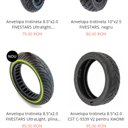
Anvelopa trotineta 8.5"x2.0
Anvelopa trotineta 10"x2.5
FIVESTARS Ultralight,
FIVESTARS, negru
negru/albastru
79,00 RON
80,00 RON
NOU
Anvelopa trotineta 8.5"x2.0
Anvelopa trotineta 8.5"x2.0
FIVESTARS UltraLight, plina,
CST C-9339 V2 pentru XIAOMI
negru/galben fluo
85,00 RON
95,00 RON