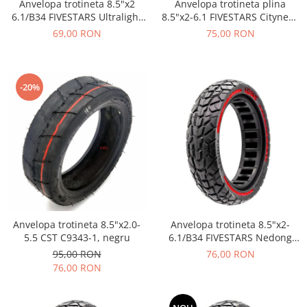
Anvelopa trotineta 8.5"x2
Anvelopa trotineta plina
6.1/B34 FIVESTARS Ultralight
8.5"x2-6.1 FIVESTARS Cityneye
Black Line, plina, pentru
V3, tricolor
69,00 RON
75,00 RON
Xiaomi, negru
-20%
Anvelopa trotineta 8.5"x2.0-
Anvelopa trotineta 8.5"x2-
5.5 CST C9343-1, negru
6.1/B34 FIVESTARS Nedong
Ultra Light, plina, negru/rosu
95,00 RON
76,00 RON
76,00 RON