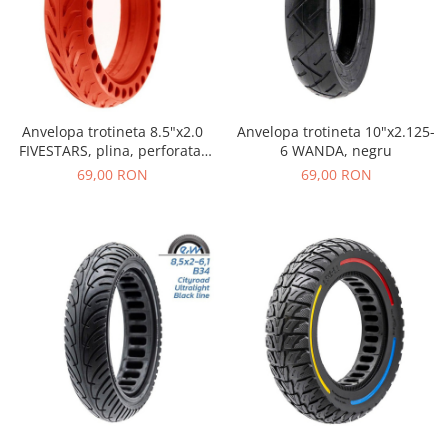
Anvelopa trotineta 8.5"x2.0
Anvelopa trotineta 10"x2.125-
FIVESTARS, plina, perforata,
6 WANDA, negru
petru Xiaomi, rosu
69,00 RON
69,00 RON