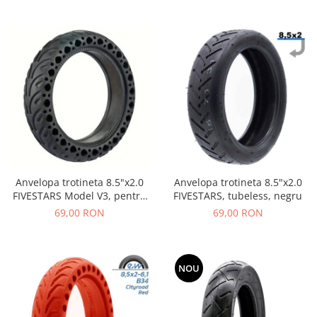
PEDALIERE
RECUPERARE SI INGRIJIRE
SEPCI /CACIULI / BANDANE
BANDANE
CACIULI
MASTI/CAGULE
SEPCI
Anvelopa trotineta 8.5"x2.0
Anvelopa trotineta 8.5"x2.0
FIVESTARS Model V3, pentru
FIVESTARS, tubeless, negru
Xiaomi, negru
69,00 RON
69,00 RON
NOU