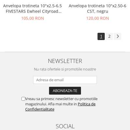
Anvelopa trotineta 10"x2.5-6.5
Anvelopa trotineta 10"x2.50-6
FIVESTARS Ewheel Cityroad,
CST, negru
tubeless, negru
105,00 RON
120,00 RON
1
2
NEWSLETTER
Nu rata ofertele si promotiile noastre
Vreau sa primesc newsletter cu promotiile
magazinului. Afla mai multe in
Politica de
Confidentialitate
SOCIAL