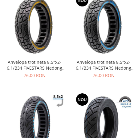
NOU
Anvelopa trotineta 8.5"x2-
Anvelopa trotineta 8.5"x2-
6.1/B34 FIVESTARS Nedong
6.1/B34 FIVESTARS Nedong
Ultra Light, plina,
Ultra Light, plina,
76,00 RON
76,00 RON
negru/galben
negru/albastru
NOU