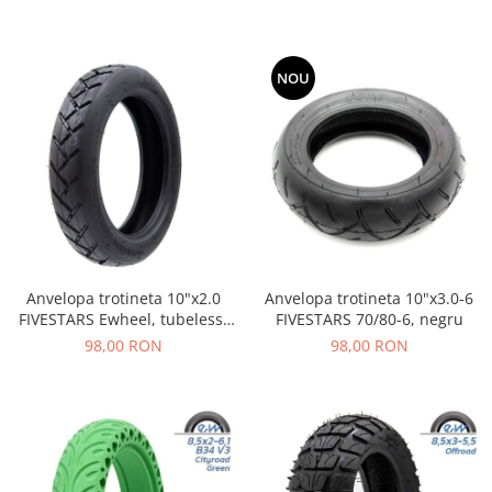
NOU
Anvelopa trotineta 10"x2.0
Anvelopa trotineta 10"x3.0-6
FIVESTARS Ewheel, tubeless,
FIVESTARS 70/80-6, negru
pentru Xiaomi MI4, negru
98,00 RON
98,00 RON