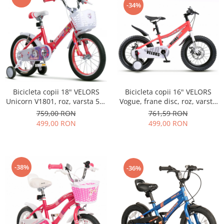
-34%
Bicicleta copii 16" VELORS
Bicicleta copii 18" VELORS
Vogue, frane disc, roz, varsta
Unicorn V1801, roz, varsta 5-7
4-6 ani
ani
761,59 RON
759,00 RON
499,00 RON
499,00 RON
-38%
-36%