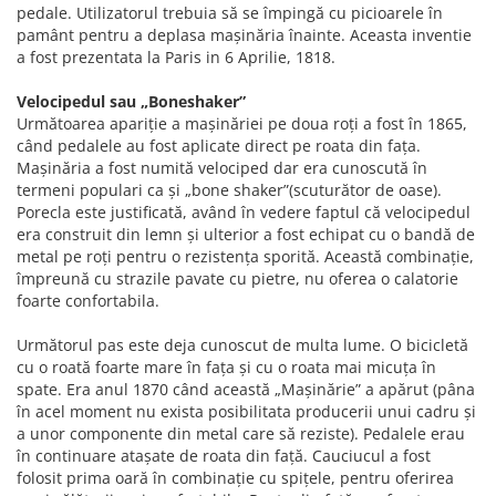
ACCESORII FITNESS
SCULE DEPANARE
18" (varsta 5-7 ani)
pedale. Utilizatorul trebuia să se împingă cu picioarele în
HANORACE
SONERII
pamânt pentru a deplasa maşinăria înainte. Aceasta inventie
PROSOAPE FITNESS/YOGA
16" (varsta 4-6 ani)
INCALTAMINTE
a fost prezentata la Paris in 6 Aprilie, 1818.
ALTE ACCESORII
BANDAJE/PROTECTII/RECUPERARE
14" (varsta 3-5 ani)
HUSE PANTOFI
SUPORTI/STANDURI
FLEXORI
12" (varsta 2-4 ani)
Velocipedul sau „Boneshaker”
PANTOFI CASUAL
SCAUNE COPII
SALTELE/COVOARE/PAVAJE
Următoarea apariţie a maşinăriei pe doua roţi a fost în 1865,
BALANCE BIKE (varsta 2-3 ani)
PANTOFI CICLISM
când pedalele au fost aplicate direct pe roata din faţa.
COMPONENTE
SPORT FIT
Maşinăria a fost numită velociped dar era cunoscută în
MANUSI
MASAJ
ANVELOPE SI CAMERE
termeni populari ca şi „bone shaker”(scuturător de oase).
OCHELARI
CADRE SI PIESE
Porecla este justificată, având în vedere faptul că velocipedul
era construit din lemn şi ulterior a fost echipat cu o bandă de
LENTILE
DIRECTIE
metal pe roţi pentru o rezistenţa sporită. Această combinaţie,
OCHELARI CASUAL
FRANE
împreună cu strazile pavate cu pietre, nu oferea o calatorie
OCHELARI CICLISM
FURCI SI AMORTIZOARE
foarte confortabila.
PROTECTII/ARMURI
PEDALE SI ACCESORII
Următorul pas este deja cunoscut de multa lume. O bicicletă
PIESE E-BIKE
ARMURI
cu o roată foarte mare în faţa şi cu o roata mai micuţa în
ROTI SI PIESE
PROTECTII COATE
spate. Era anul 1870 când această „Maşinărie” a apărut (pâna
RULMENTI
în acel moment nu exista posibilitata producerii unui cadru şi
PROTECTII GENUNCHI
a unor componente din metal care să reziste). Pedalele erau
SEI SI COMPONENTE
ALTE PROTECTII
în continuare ataşate de roata din faţă. Cauciucul a fost
TRANSMISIE
PANTALONI PROTECTIE
folosit prima oară în combinaţie cu spiţele, pentru oferirea