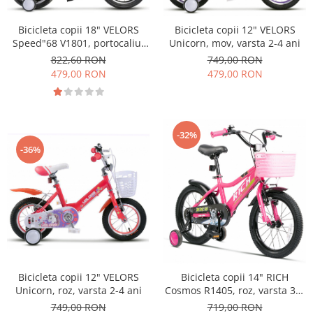
Bicicleta copii 18" VELORS
Bicicleta copii 12" VELORS
Speed"68 V1801, portocaliu,
Unicorn, mov, varsta 2-4 ani
varsta 5-7 ani
822,60 RON
749,00 RON
479,00 RON
479,00 RON
-32%
-36%
Bicicleta copii 12" VELORS
Bicicleta copii 14" RICH
Unicorn, roz, varsta 2-4 ani
Cosmos R1405, roz, varsta 3-5
ani
749,00 RON
719,00 RON