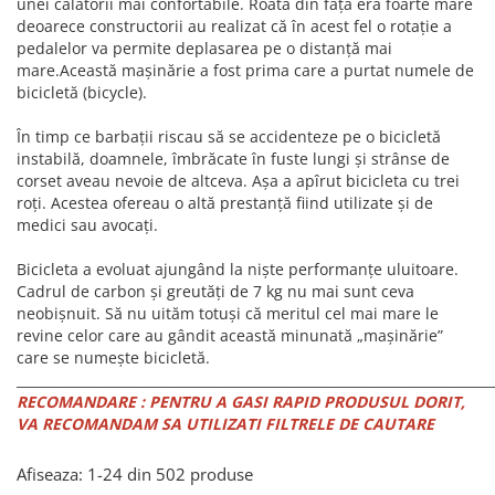
PEDALIERE
unei călătorii mai confortabile. Roata din faţă era foarte mare
RECUPERARE SI INGRIJIRE
deoarece constructorii au realizat că în acest fel o rotaţie a
SEPCI /CACIULI / BANDANE
pedalelor va permite deplasarea pe o distanţă mai
mare.Această maşinărie a fost prima care a purtat numele de
BANDANE
bicicletă (bicycle).
CACIULI
MASTI/CAGULE
În timp ce barbaţii riscau să se accidenteze pe o bicicletă
instabilă, doamnele, îmbrăcate în fuste lungi şi strânse de
SEPCI
corset aveau nevoie de altceva. Aşa a apîrut bicicleta cu trei
roţi. Acestea ofereau o altă prestanţă fiind utilizate şi de
medici sau avocaţi.
Bicicleta a evoluat ajungând la nişte performanţe uluitoare.
Cadrul de carbon şi greutăţi de 7 kg nu mai sunt ceva
neobişnuit. Să nu uităm totuşi că meritul cel mai mare le
revine celor care au gândit această minunată „maşinărie”
care se numeşte bicicletă.
________________________________________________________________________
RECOMANDARE : PENTRU A GASI RAPID PRODUSUL DORIT,
VA RECOMANDAM SA UTILIZATI FILTRELE DE CAUTARE
Afiseaza:
1-
24
din
502
produse