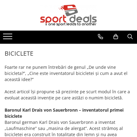
BICICLETE
ACCESORII/COMPONENTE
ECHIPAMENT CICLISM
FITNESS
MULTISPORT
MOBILITATE URBANA
BICICLETE MOUNTAIN BIKE
ACCESORII BICICLETE
CASTI CICLISM
BENZI DE ALERGARE
ARTICOLE INOT
TROTINETE ELECTRICE
BICICLETE MTB-HT
ACCESORII TELEFON
GENTI/COBURI/ BORSETE
BICICLETE FITNESS
ACCESORII
TROTINETE
BICICLETE MTB-FS
DEGRESANTI
CASTI INOT
BORSETE
APARATE MULTIFUNCTIONALE
ACCESORII TROTINETE
BICICLETE
BICICLETE SOSEA-CICLOCROSS
ANTIFURTURI
COLACI/ARIPIOARE
GENTI/COBURI
ANVELOPE TROTINETA
BANCI EXERCITII
APARATORI NOROI
COSTUME DE BAIE
Foarte rar ne punem întrebări de genul „De unde vine
FAT BIKE
RUCSACI
CAMERE TROTINETE
SIMULATOARE VASLIT
bicicleta?”, „Cine este inventatorul bicicletei şi cum a avut el
BIDONASE/SUPORTI
PAPUCI
COSTUME TRIATLON
PIESE TROTINETE
BICICLETE BMX/DIRT
această idee?”
GANTERE/BARE/DISCURI
CICLOCOMPUTERE/CEASURI/GPS
OCHELARI INOT
ROLE
IMBRACAMINTE
BICICLETE ORAS-TREKKING
BARE GREUTATI
CRICURI
PLUTE INOT
Acest articol îşi propune să prezinte pe scurt modul în care a
BLUZE
BICICLETE PLIABILE
BARE TRACTIUNI
evoluat această invenţie pe care astăzi o numim bicicletă.
ROTI AJUTATOARE
VESTE INOT
INCALZITOARE
BICICLETE ELECTRICE
DISCURI
INTRETINERE
TENIS
Baronul Karl Drais von Sauerbronn – inventatorul primei
JACHETE
GANTERE
LUMINI
BICICLETE COPII
SPORTURI DE IARNA
biciclete
PANTALONI
GREUTATI INCHEIETURI
POMPE
Baronul german Karl Drais von Sauerbronn a inventat
24" (varsta peste 10 ani)
TRAMBULINE
TRICOURI
„Laufmaschine” sau „masina de alergat”. Acest strămoş al
KETTLEBELL
PORTBAGAJE / COSURI
20" (varsta 7-10 ani)
VESTE
OUTDOOR
bicicletei era construit în totalitate din lemn şi nu avea