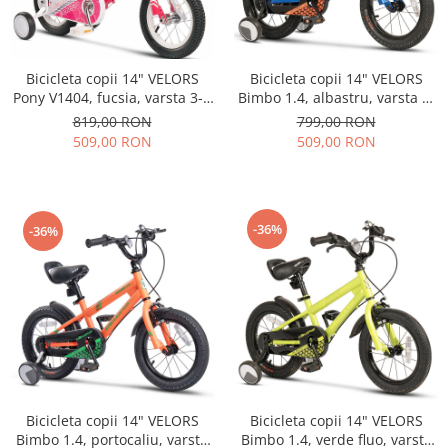
Bicicleta copii 14" VELORS
Bicicleta copii 14" VELORS
Pony V1404, fucsia, varsta 3-5
Bimbo 1.4, albastru, varsta 3-
ani
5 ani
819,00 RON
799,00 RON
509,00 RON
509,00 RON
-36%
-36%
Bicicleta copii 14" VELORS
Bicicleta copii 14" VELORS
Bimbo 1.4, portocaliu, varsta
Bimbo 1.4, verde fluo, varsta