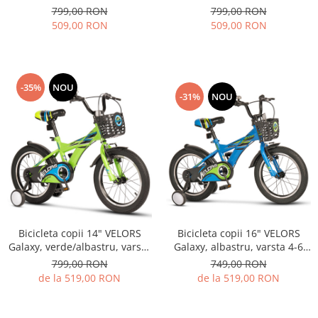
3-5 ani
3-5 ani
799,00 RON
799,00 RON
509,00 RON
509,00 RON
-35%
NOU
-31%
NOU
Bicicleta copii 14" VELORS
Bicicleta copii 16" VELORS
Galaxy, verde/albastru, varsta
Galaxy, albastru, varsta 4-6
3-5 ani
ani
799,00 RON
749,00 RON
de la 519,00 RON
de la 519,00 RON