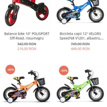
Balance bike 10" POLISPORT
Bicicleta copii 12" VELORS
Off-Road, rosu/negru
Speed'68 V1201, albastru,
varsta 2-4 ani
342,00 RON
749,00 RON
216,00 RON
449,00 RON
-40%
-40%