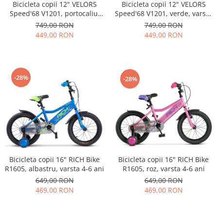
Bicicleta copii 12" VELORS
Bicicleta copii 12" VELORS
Speed'68 V1201, portocaliu,
Speed'68 V1201, verde, varsta
varsta 2-4 ani
2-4 ani
749,00 RON
749,00 RON
449,00 RON
449,00 RON
-28%
-28%
Bicicleta copii 16" RICH Bike
Bicicleta copii 16" RICH Bike
R1605, albastru, varsta 4-6 ani
R1605, roz, varsta 4-6 ani
649,00 RON
649,00 RON
469,00 RON
469,00 RON