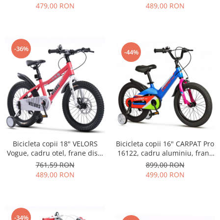
479,00 RON
489,00 RON
-36%
-44%
Bicicleta copii 18" VELORS
Bicicleta copii 16" CARPAT Pro
Vogue, cadru otel, frane disc,
16122, cadru aluminiu, frane
roz, varsta 5-7 ani
V-Brake/tambur,
761,59 RON
899,00 RON
albastru/portocaliu, varsta 4-6
489,00 RON
499,00 RON
ani
-34%