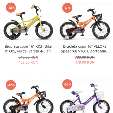
-28%
-40%
Bicicleta copii 16" RICH Bike
Bicicleta copii 16" VELORS
R1605, verde, varsta 4-6 ani
Speed"68 V1601, portocaliu,
varsta 4-6 ani
649,00 RON
799,00 RON
469,00 RON
479,00 RON
-36%
-42%