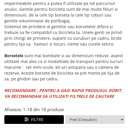
ACCESORII FITNESS
SCULE DEPANARE
18" (varsta 5-7 ani)
impermeabile pentru a putea fi utilizate pe tot parcursul
HANORACE
SONERII
anului. Gentile pentru bicicleta sunt de mai multe feluri si
PROSOAPE FITNESS/YOGA
16" (varsta 4-6 ani)
INCALTAMINTE
dimensiuni, de la cele tip borseta la cele tip coburi sau
ALTE ACCESORII
BANDAJE/PROTECTII/RECUPERARE
14" (varsta 3-5 ani)
gentile voluminoase de portbagaj.
HUSE PANTOFI
SUPORTI/STANDURI
FLEXORI
12" (varsta 2-4 ani)
Sistemul de prindere al gentilor sau borsetelor difera si
PANTOFI CASUAL
SCAUNE COPII
SALTELE/COVOARE/PAVAJE
trebuie sa fie compatibil cu bicicleta ta. Unele genti se prind
BALANCE BIKE (varsta 2-3 ani)
PANTOFI CICLISM
prin chingi de prindere, suporti cu suruburi pe cadru, bride
COMPONENTE
SPORT FIT
pentru tija sa, hamuri si tocuri, cleme sau curele velcro.
MANUSI
MASAJ
ANVELOPE SI CAMERE
OCHELARI
CADRE SI PIESE
Borsetele
sunt mai bombate si au dimensiuni reduse, avand
utilitate mai ales ca si modalitate de transport pentru lucruri
LENTILE
DIRECTIE
marunte : set mini-scule, kit-uri antipana sau o camera de
OCHELARI CASUAL
FRANE
rezerva. Aceste borsete de bicicleta se pot monta pe tija de
OCHELARI CICLISM
FURCI SI AMORTIZOARE
sa, pe ghidon sau pe cadru.
PROTECTII/ARMURI
PEDALE SI ACCESORII
RECOMANDARE : PENTRU A GASI RAPID PRODUSUL DORIT,
PIESE E-BIKE
ARMURI
VA RECOMANDAM SA UTILIZATI FILTRELE DE CAUTARE
ROTI SI PIESE
PROTECTII COATE
RULMENTI
PROTECTII GENUNCHI
Afiseaza:
1-
18
din
18
produse
SEI SI COMPONENTE
ALTE PROTECTII
FILTRE
TRANSMISIE
PANTALONI PROTECTIE