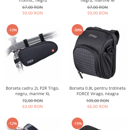
Tronnic, negru
negru, marime M
67,00 RON
67,00 RON
59,00 RON
59,00 RON
-13%
-39%
Borseta cadru 2L P2R Trigo,
Borseta 0.8L pentru trotineta
negru, marime XL
FORCE Virago, neagra
72,00 RON
109,00 RON
63,00 RON
66,00 RON
-12%
-15%