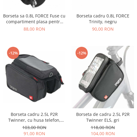
Borseta sa 0.8L FORCE Fuse cu
Borseta cadru 0.8L FORCE
compartiment plasa pentru
Trinity, negru
bidon, neagra
88,00 RON
90,00 RON
-12%
-12%
Borseta cadru 2.5L P2R
Borseta de cadru 2.5L P2R
Twinner, cu husa telefon,
Twinner ELS, gri
negru
103,00 RON
118,00 RON
91,00 RON
104,00 RON