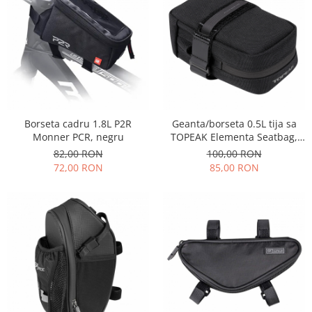
Borseta cadru 1.8L P2R
Geanta/borseta 0.5L tija sa
Monner PCR, negru
TOPEAK Elementa Seatbag,
marime M, neagra
82,00 RON
100,00 RON
72,00 RON
85,00 RON