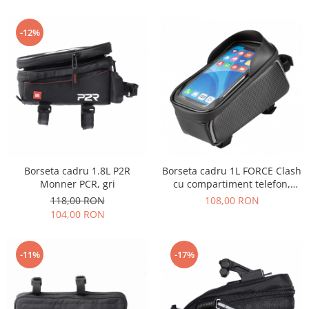
-12%
Borseta cadru 1.8L P2R
Borseta cadru 1L FORCE Clash
Monner PCR, gri
cu compartiment telefon,
neagra
118,00 RON
108,00 RON
104,00 RON
-11%
-17%