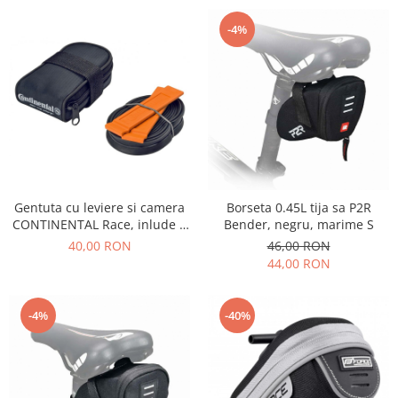
PEDALIERE
RECUPERARE SI INGRIJIRE
-4%
SEPCI /CACIULI / BANDANE
BANDANE
CACIULI
MASTI/CAGULE
SEPCI
Gentuta cu leviere si camera
Borseta 0.45L tija sa P2R
CONTINENTAL Race, inlude 2
Bender, negru, marime S
leviere+camera 26"x1.75-2.50
40,00 RON
46,00 RON
(47-559/62-559), valva S42,
44,00 RON
negru
-4%
-40%