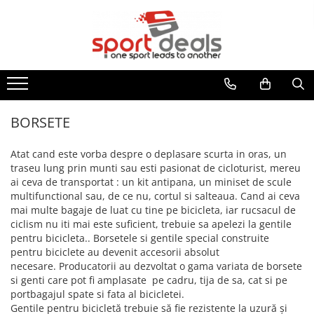
BICICLETE
ACCESORII/COMPONENTE
ECHIPAMENT CICLISM
FITNESS
MULTISPORT
MOBILITATE URBANA
BICICLETE MOUNTAIN BIKE
ACCESORII BICICLETE
CASTI CICLISM
BENZI DE ALERGARE
ARTICOLE INOT
TROTINETE ELECTRICE
BICICLETE MTB-HT
ACCESORII TELEFON
GENTI/COBURI/ BORSETE
BICICLETE FITNESS
ACCESORII
TROTINETE
BICICLETE MTB-FS
DEGRESANTI
CASTI INOT
BORSETE
APARATE MULTIFUNCTIONALE
ACCESORII TROTINETE
BORSETE
BICICLETE SOSEA-CICLOCROSS
ANTIFURTURI
COLACI/ARIPIOARE
GENTI/COBURI
ANVELOPE TROTINETA
BANCI EXERCITII
APARATORI NOROI
COSTUME DE BAIE
Atat cand este vorba despre o deplasare scurta in oras, un
FAT BIKE
RUCSACI
CAMERE TROTINETE
SIMULATOARE VASLIT
traseu lung prin munti sau esti pasionat de cicloturist, mereu
BIDONASE/SUPORTI
PAPUCI
COSTUME TRIATLON
PIESE TROTINETE
BICICLETE BMX/DIRT
ai ceva de transportat : un kit antipana, un miniset de scule
GANTERE/BARE/DISCURI
CICLOCOMPUTERE/CEASURI/GPS
OCHELARI INOT
ROLE
IMBRACAMINTE
multifunctional sau, de ce nu, cortul si salteaua. Cand ai ceva
BICICLETE ORAS-TREKKING
BARE GREUTATI
CRICURI
PLUTE INOT
mai multe bagaje de luat cu tine pe bicicleta, iar rucsacul de
BLUZE
BICICLETE PLIABILE
BARE TRACTIUNI
ciclism nu iti mai este suficient, trebuie sa apelezi la gentile
ROTI AJUTATOARE
VESTE INOT
INCALZITOARE
pentru bicicleta.. Borsetele si gentile special construite
BICICLETE ELECTRICE
DISCURI
INTRETINERE
TENIS
pentru biciclete au devenit accesorii absolut
JACHETE
GANTERE
LUMINI
BICICLETE COPII
SPORTURI DE IARNA
necesare. Producatorii au dezvoltat o gama variata de borsete
PANTALONI
GREUTATI INCHEIETURI
POMPE
si genti care pot fi amplasate pe cadru, tija de sa, cat si pe
24" (varsta peste 10 ani)
TRAMBULINE
TRICOURI
portbagajul spate si fata al bicicletei.
KETTLEBELL
PORTBAGAJE / COSURI
20" (varsta 7-10 ani)
VESTE
OUTDOOR
Gentile pentru bicicletă trebuie să fie rezistente la uzură și