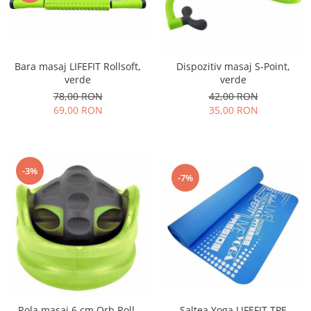
Bara masaj LIFEFIT Rollsoft,
Dispozitiv masaj S-Point,
verde
verde
78,00 RON
42,00 RON
69,00 RON
35,00 RON
-3%
-7%
Saltea Yoga LIFEFIT TPE
Rola masaj 6 cm Orb Roll,