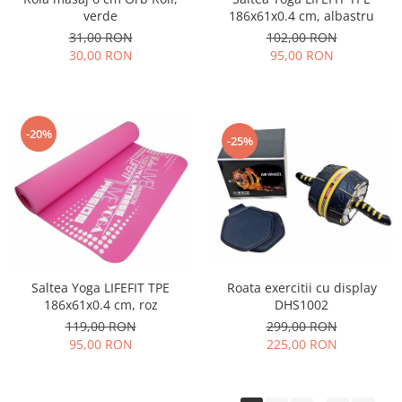
186x61x0.4 cm, albastru
verde
102,00 RON
31,00 RON
95,00 RON
30,00 RON
-20%
-25%
Saltea Yoga LIFEFIT TPE
Roata exercitii cu display
186x61x0.4 cm, roz
DHS1002
119,00 RON
299,00 RON
95,00 RON
225,00 RON