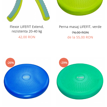
PEDALIERE
RECUPERARE SI INGRIJIRE
SEPCI /CACIULI / BANDANE
BANDANE
CACIULI
Flexor LIFEFIT Extend,
Perna masaj LIFEFIT, verde
MASTI/CAGULE
rezistenta 20-40 kg
74,00 RON
SEPCI
42,00 RON
de la 55,00 RON
-26%
-29%