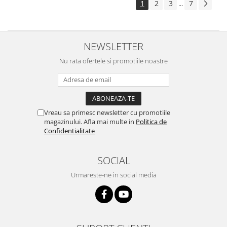
1
2
3
7
...
NEWSLETTER
Nu rata ofertele si promotiile noastre
Vreau sa primesc newsletter cu promotiile
magazinului. Afla mai multe in
Politica de
Confidentialitate
SOCIAL
Urmareste-ne in social media