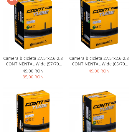
Camera bicicleta 27.5"x2.6-2.8
Camera bicicleta 27.5"x2.6-2.8
CONTINENTAL Wide (57/70-
CONTINENTAL Wide (65/70-
584), valva FV42
584), valva AV40
49,00 RON
49,00 RON
35,00 RON