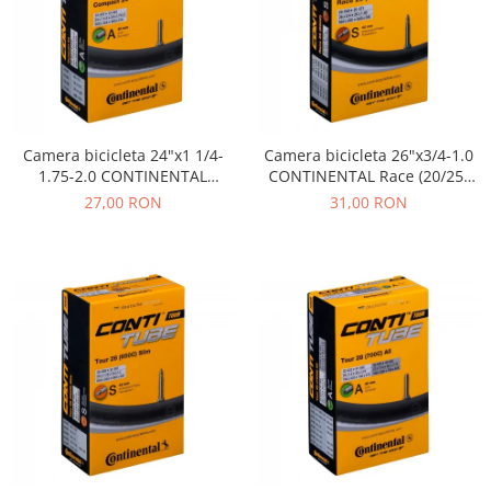
Camera bicicleta 24"x1 1/4-
Camera bicicleta 26"x3/4-1.0
1.75-2.0 CONTINENTAL
CONTINENTAL Race (20/25-
Compact (32/47-507/544),
559/571), valva FV42
27,00 RON
31,00 RON
valva AV40