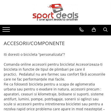
BICICLETE
ACCESORII/COMPONENTE
ECHIPAMENT CICLISM
FITNESS
MULTISPORT
MOBILITATE URBANA
BICICLETE MOUNTAIN BIKE
ACCESORII BICICLETE
CASTI CICLISM
BENZI DE ALERGARE
ARTICOLE INOT
TROTINETE ELECTRICE
BICICLETE MTB-HT
ACCESORII TELEFON
GENTI/COBURI/ BORSETE
BICICLETE FITNESS
ACCESORII
TROTINETE
BICICLETE MTB-FS
DEGRESANTI
CASTI INOT
BORSETE
APARATE MULTIFUNCTIONALE
ACCESORII TROTINETE
ACCESORII/COMPONENTE
BICICLETE SOSEA-CICLOCROSS
ANTIFURTURI
COLACI/ARIPIOARE
GENTI/COBURI
ANVELOPE TROTINETA
BANCI EXERCITII
APARATORI NOROI
COSTUME DE BAIE
Iti doresti o bicicleta “personalizata”?
FAT BIKE
RUCSACI
CAMERE TROTINETE
SIMULATOARE VASLIT
BIDONASE/SUPORTI
PAPUCI
COSTUME TRIATLON
PIESE TROTINETE
BICICLETE BMX/DIRT
Comanda online accesorii pentru bicicleta! Accesorizeaza-ti
GANTERE/BARE/DISCURI
CICLOCOMPUTERE/CEASURI/GPS
OCHELARI INOT
ROLE
IMBRACAMINTE
bicicleta in functie de tipul de plimbari pe care il
BICICLETE ORAS-TREKKING
BARE GREUTATI
CRICURI
PLUTE INOT
practici. Pedalatul nu are farmec sau confort fără accesoriile
BLUZE
BICICLETE PLIABILE
BARE TRACTIUNI
care ne fac performanţele mai facile.
ROTI AJUTATOARE
VESTE INOT
INCALZITOARE
Fie ca folosesti bicicleta pentru a scapa de aglomeratia
BICICLETE ELECTRICE
DISCURI
INTRETINERE
TENIS
urbana sau pentru o evadare in natura, accesorii precum :
JACHETE
GANTERE
LUMINI
BICICLETE COPII
SPORTURI DE IARNA
aparatori, ceasuri si kilometraje, bidoane si suporti, sisteme
PANTALONI
GREUTATI INCHEIETURI
POMPE
antifurt, lumini, pompe, potrbagaje, sonerii si oglinzi sau
24" (varsta peste 10 ani)
TRAMBULINE
TRICOURI
scule si accesorii pentru intretinerea bicicletei sau pentru a
KETTLEBELL
PORTBAGAJE / COSURI
20" (varsta 7-10 ani)
VESTE
OUTDOOR
rezolva rapid orice problema care apare in mod neasteptat –