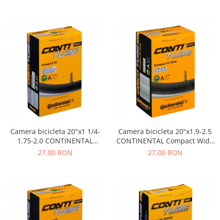
FV42
Camera bicicleta 20"x1 1/4-
Camera bicicleta 20"x1.9-2.5
1.75-2.0 CONTINENTAL
CONTINENTAL Compact Wide
Compact (32/47-406/451),
(50-62/406), valva AV34
27,00 RON
27,00 RON
valva AV34