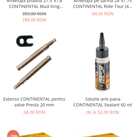
Anvelopa pliabila 27.5"x1.8
Anvelopa pe sarma 24"x1.75
CONTINENTAL Mud King
CONTINENTAL Ride Tour (47-
Protection (47-584), negru
507), negru
359,00 RON
84,00 RON
289,00 RON
Extensii CONTINENTAL pentru
Solutie anti-pana
valve Presta 20 mm
CONTINENTAL Sealant 60 ml
68,00 RON
de la 52,00 RON
-29%