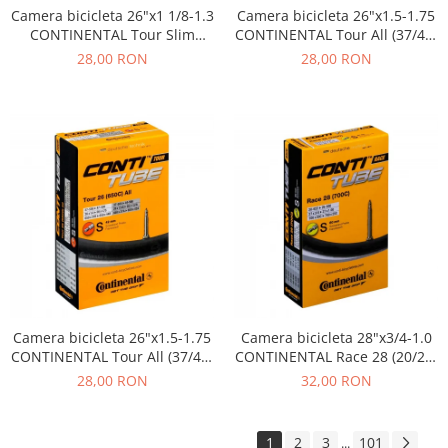
Camera bicicleta 26"x1 1/8-1.3
Camera bicicleta 26"x1.5-1.75
CONTINENTAL Tour Slim
CONTINENTAL Tour All (37/47-
(28/32-559/597), valva FV42
559/590), valva AV40
28,00 RON
28,00 RON
Camera bicicleta 26"x1.5-1.75
Camera bicicleta 28"x3/4-1.0
CONTINENTAL Tour All (37/47-
CONTINENTAL Race 28 (20/25-
559/590), valva FV42
622/630), valva FV60
28,00 RON
32,00 RON
1
2
3
101
...