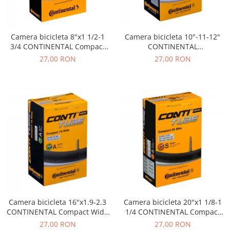
Camera bicicleta 8"x1 1/2-1
Camera bicicleta 10"-11-12"
3/4 CONTINENTAL Compact
CONTINENTAL
(54-110), valva DV26
Compact(44/62-194/222) 10"x1
27,00 RON
27,00 RON
5/8, 12"x1.75-1/2x2 1/4, valva
AV34
Camera bicicleta 16"x1.9-2.3
Camera bicicleta 20"x1 1/8-1
CONTINENTAL Compact Wide
1/4 CONTINENTAL Compact
(32/47-305/349), valva A34
Slim (28/32-406/451), valva
27,00 RON
27,00 RON