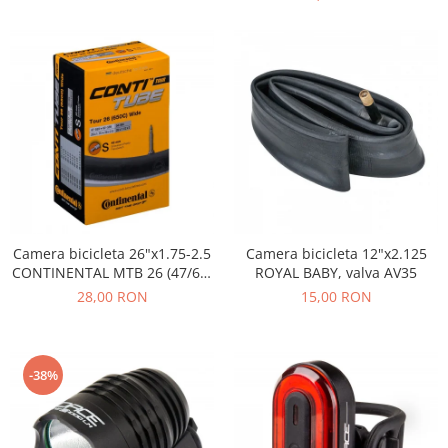
PEDALIERE
RECUPERARE SI INGRIJIRE
SEPCI /CACIULI / BANDANE
BANDANE
CACIULI
MASTI/CAGULE
SEPCI
Camera bicicleta 26"x1.75-2.5
Camera bicicleta 12"x2.125
CONTINENTAL MTB 26 (47/62-
ROYAL BABY, valva AV35
559), valva FV42
28,00 RON
15,00 RON
-38%