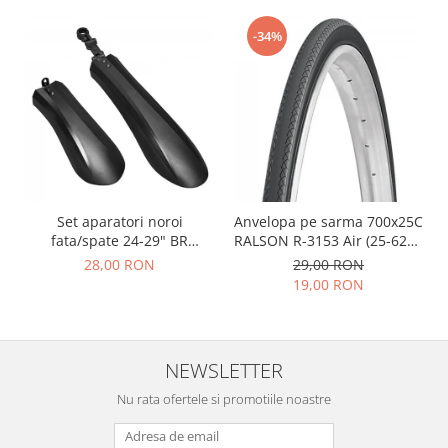
-34%
Set aparatori noroi
Anvelopa pe sarma 700x25C
fata/spate 24-29" BR
RALSON R-3153 Air (25-622),
Components, plastic, negre
negru
28,00 RON
29,00 RON
19,00 RON
NEWSLETTER
Nu rata ofertele si promotiile noastre