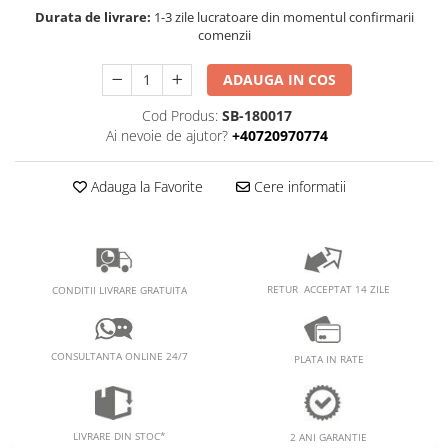
PEDALIERE
RECUPERARE SI INGRIJIRE
Durata de livrare:
1-3 zile lucratoare din momentul confirmarii
comenzii
SEPCI /CACIULI / BANDANE
BANDANE
ADAUGA IN COS
CACIULI
Cod Produs:
SB-180017
MASTI/CAGULE
Ai nevoie de ajutor?
+40720970774
SEPCI
Adauga la Favorite
Cere informatii
RETUR ACCEPTAT 14 ZILE
CONDITII LIVRARE GRATUITA
CONSULTANTA ONLINE 24/7
PLATA IN RATE
LIVRARE DIN STOC*
2 ANI GARANTIE