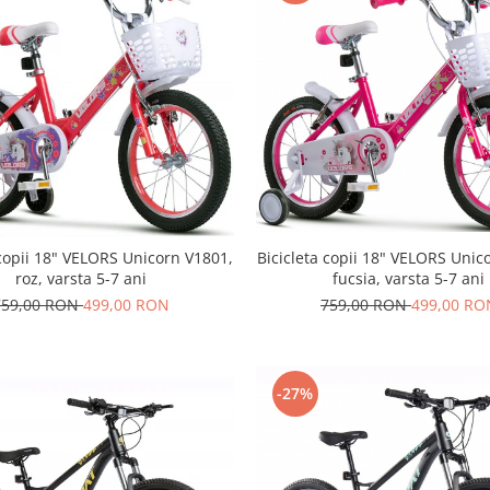
Bicicleta copii 18" VELORS Unic
 copii 18" VELORS Unicorn V1801,
fucsia, varsta 5-7 ani
roz, varsta 5-7 ani
759,00 RON
499,00 RO
759,00 RON
499,00 RON
-27%