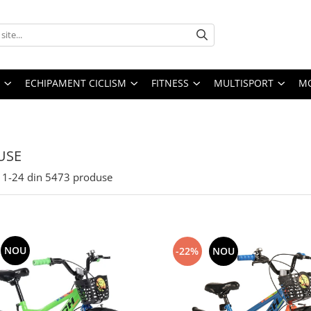
ECHIPAMENT CICLISM
FITNESS
MULTISPORT
MO
USE
1-
24
din
5473
produse
NOU
-22%
NOU