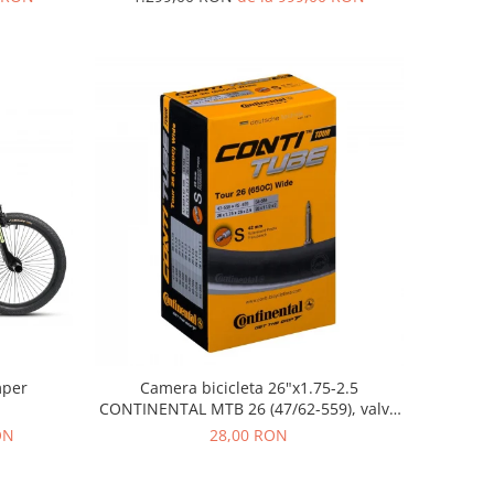
mper
Camera bicicleta 26"x1.75-2.5
CONTINENTAL MTB 26 (47/62-559), valva
FV42
ON
28,00 RON