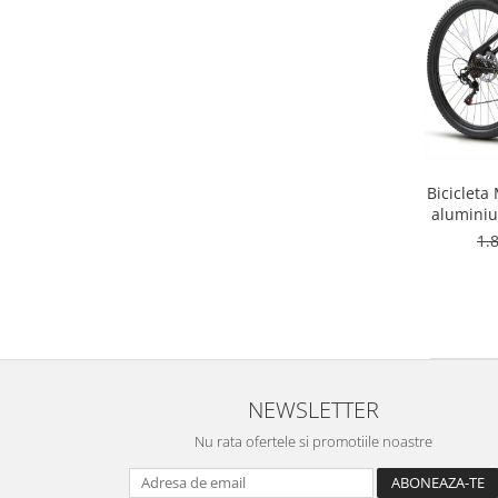
Bicicleta
aluminiu
hidrau
1.
NEWSLETTER
Nu rata ofertele si promotiile noastre