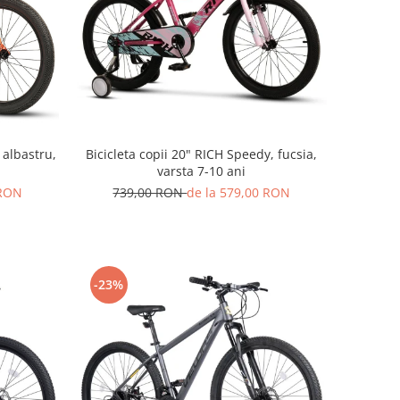
 albastru,
Bicicleta copii 20" RICH Speedy, fucsia,
varsta 7-10 ani
 RON
739,00 RON
de la 579,00 RON
-23%