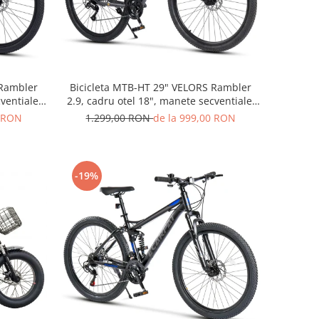
 Rambler
Bicicleta MTB-HT 29" VELORS Rambler
ventiale,
2.9, cadru otel 18", manete secventiale,
negru
frane disc, 21 viteze, gri/negru
0 RON
1.299,00 RON
de la 999,00 RON
-19%