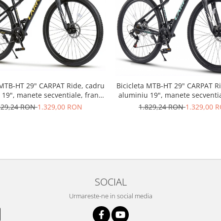
 MTB-HT 29" CARPAT Ride, cadru
Bicicleta MTB-HT 29" CARPAT R
 19", manete secventiale, frane
aluminiu 19", manete secventia
lice, 21 viteze, negru/galben
hidraulice, 21 viteze, negru/
829,24 RON
1.329,00 RON
1.829,24 RON
1.329,00 
SOCIAL
Urmareste-ne in social media