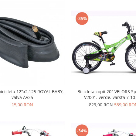
-35%
Bicicleta copii 20" VELORS S
icicleta 12"x2.125 ROYAL BABY,
V2001, verde, varsta 7-10
valva AV35
829,00 RON
539,00 RO
15,00 RON
-34%