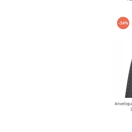
-34%
Anvelop