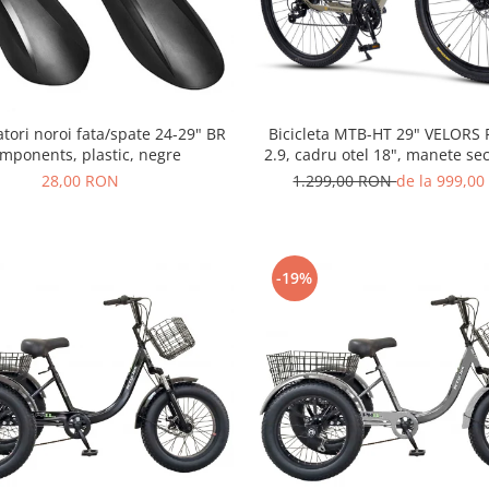
Bicicleta MTB-HT 29" VELORS
atori noroi fata/spate 24-29" BR
2.9, cadru otel 18", manete sec
mponents, plastic, negre
frane disc, 21 viteze, bej/
1.299,00 RON
de la 999,0
28,00 RON
-19%