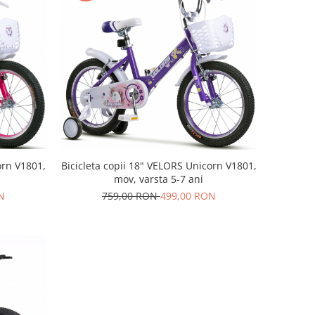
orn V1801,
Bicicleta copii 18" VELORS Unicorn V1801,
mov, varsta 5-7 ani
N
759,00 RON
499,00 RON