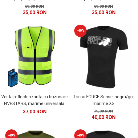
PEDALIERE
RECUPERARE SI INGRIJIRE
69,00 RON
69,00 RON
SEPCI /CACIULI / BANDANE
35,00 RON
35,00 RON
BANDANE
CACIULI
-49%
MASTI/CAGULE
SEPCI
Vesta reflectorizanta cu buzunare
Tricou FORCE Sense, negru/gri,
FIVESTARS, marime universala,
marime XS
galben fluo
37,00 RON
79,00 RON
40,00 RON
-49%
-49%