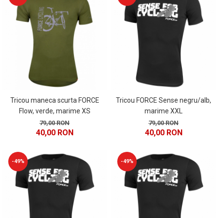
Tricou maneca scurta FORCE
Tricou FORCE Sense negru/alb,
Flow, verde, marime XS
marime XXL
79,00 RON
79,00 RON
40,00 RON
40,00 RON
-49%
-49%