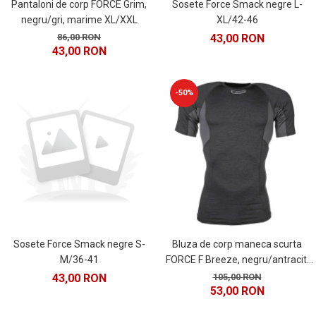
Pantaloni de corp FORCE Grim,
Sosete Force Smack negre L-
negru/gri, marime XL/XXL
XL/42-46
86,00 RON
43,00 RON
43,00 RON
-50%
Sosete Force Smack negre S-
Bluza de corp maneca scurta
M/36-41
FORCE F Breeze, negru/antracit,
marime 3XL
43,00 RON
105,00 RON
53,00 RON