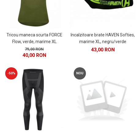
Tricou maneca scurta FORCE
Incalzitoare brate HAVEN Softies,
Flow, verde, marime XL
marime XL, negru/verde
79,00 RON
43,00 RON
40,00 RON
-50%
NOU