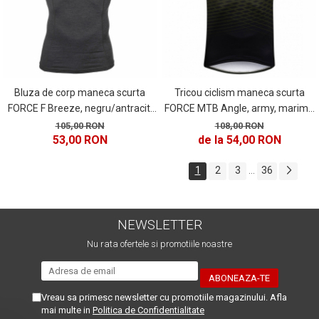
Bluza de corp maneca scurta
Tricou ciclism maneca scurta
FORCE F Breeze, negru/antracit,
FORCE MTB Angle, army, marime
marime XXL
S
105,00 RON
108,00 RON
53,00 RON
de la 54,00 RON
1
2
3
36
...
NEWSLETTER
Nu rata ofertele si promotiile noastre
Vreau sa primesc newsletter cu promotiile magazinului. Afla
mai multe in
Politica de Confidentialitate