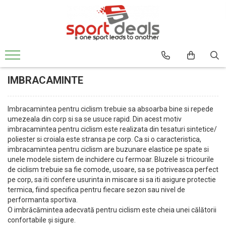
BICICLETE
ACCESORII/COMPONENTE
ECHIPAMENT CICLISM
FITNESS
MULTISPORT
MOBILITATE URBANA
BICICLETE MOUNTAIN BIKE
ACCESORII BICICLETE
CASTI CICLISM
BENZI DE ALERGARE
ARTICOLE INOT
TROTINETE ELECTRICE
BICICLETE MTB-HT
ACCESORII TELEFON
GENTI/COBURI/ BORSETE
BICICLETE FITNESS
ACCESORII
TROTINETE
IMBRACAMINTE
BICICLETE MTB-FS
DEGRESANTI
CASTI INOT
BORSETE
APARATE MULTIFUNCTIONALE
ACCESORII TROTINETE
BICICLETE SOSEA-CICLOCROSS
ANTIFURTURI
COLACI/ARIPIOARE
GENTI/COBURI
ANVELOPE TROTINETA
BANCI EXERCITII
Imbracamintea pentru ciclism trebuie sa absoarba bine si repede
APARATORI NOROI
COSTUME DE BAIE
FAT BIKE
RUCSACI
CAMERE TROTINETE
SIMULATOARE VASLIT
umezeala din corp si sa se usuce rapid. Din acest motiv
BIDONASE/SUPORTI
PAPUCI
COSTUME TRIATLON
PIESE TROTINETE
BICICLETE BMX/DIRT
imbracamintea pentru ciclism este realizata din tesaturi sintetice/
GANTERE/BARE/DISCURI
CICLOCOMPUTERE/CEASURI/GPS
OCHELARI INOT
ROLE
poliester si croiala este stransa pe corp. Ca si o caracteristica,
IMBRACAMINTE
BICICLETE ORAS-TREKKING
BARE GREUTATI
CRICURI
PLUTE INOT
imbracamintea pentru ciclism are buzunare elastice pe spate si
BLUZE
BICICLETE PLIABILE
unele modele sistem de inchidere cu fermoar. Bluzele si tricourile
BARE TRACTIUNI
ROTI AJUTATOARE
VESTE INOT
INCALZITOARE
de ciclism trebuie sa fie comode, usoare, sa se potriveasca perfect
BICICLETE ELECTRICE
DISCURI
INTRETINERE
TENIS
pe corp, sa iti confere usurinta in miscare si sa iti asigure protectie
JACHETE
GANTERE
LUMINI
termica, fiind specifica pentru fiecare sezon sau nivel de
BICICLETE COPII
SPORTURI DE IARNA
PANTALONI
performanta sportiva.
GREUTATI INCHEIETURI
POMPE
24" (varsta peste 10 ani)
TRAMBULINE
TRICOURI
O imbrăcămintea adecvată pentru ciclism este cheia unei călătorii
KETTLEBELL
PORTBAGAJE / COSURI
20" (varsta 7-10 ani)
confortabile și sigure.
VESTE
OUTDOOR