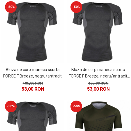
-50%
-50%
Bluza de corp maneca scurta
Bluza de corp maneca scurta
FORCE F Breeze, negru/antracit,
FORCE F Breeze, negru/antracit,
marime S
marime L
105,00 RON
105,00 RON
53,00 RON
53,00 RON
-50%
-50%