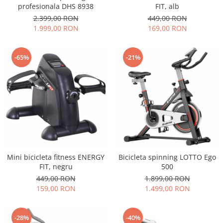
PEDALIERE
RECUPERARE SI INGRIJIRE
profesionala DHS 8938
FIT, alb
SEPCI /CACIULI / BANDANE
2.399,00 RON
449,00 RON
1.999,00 RON
169,00 RON
BANDANE
CACIULI
-65%
-21%
MASTI/CAGULE
SEPCI
Mini bicicleta fitness ENERGY
Bicicleta spinning LOTTO Ego
FIT, negru
500
449,00 RON
1.899,00 RON
159,00 RON
1.499,00 RON
-28%
-40%