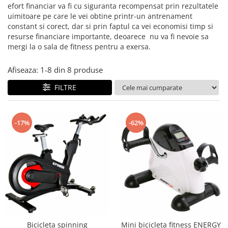
ACCESORII FITNESS
SCULE DEPANARE
18" (varsta 5-7 ani)
efort financiar va fi cu siguranta recompensat prin rezultatele
HANORACE
SONERII
uimitoare pe care le vei obtine printr-un antrenament
PROSOAPE FITNESS/YOGA
16" (varsta 4-6 ani)
INCALTAMINTE
constant si corect, dar si prin faptul ca vei economisi timp si
ALTE ACCESORII
BANDAJE/PROTECTII/RECUPERARE
14" (varsta 3-5 ani)
resurse financiare importante, deoarece nu va fi nevoie sa
HUSE PANTOFI
SUPORTI/STANDURI
FLEXORI
12" (varsta 2-4 ani)
mergi la o sala de fitness pentru a exersa.
PANTOFI CASUAL
SCAUNE COPII
SALTELE/COVOARE/PAVAJE
BALANCE BIKE (varsta 2-3 ani)
PANTOFI CICLISM
COMPONENTE
SPORT FIT
Afiseaza:
1-
8
din
8
produse
MANUSI
MASAJ
ANVELOPE SI CAMERE
FILTRE
OCHELARI
CADRE SI PIESE
LENTILE
DIRECTIE
OCHELARI CASUAL
FRANE
-17%
-62%
OCHELARI CICLISM
FURCI SI AMORTIZOARE
PROTECTII/ARMURI
PEDALE SI ACCESORII
PIESE E-BIKE
ARMURI
ROTI SI PIESE
PROTECTII COATE
RULMENTI
PROTECTII GENUNCHI
SEI SI COMPONENTE
ALTE PROTECTII
TRANSMISIE
PANTALONI PROTECTIE
Bicicleta spinning
Mini bicicleta fitness ENERGY