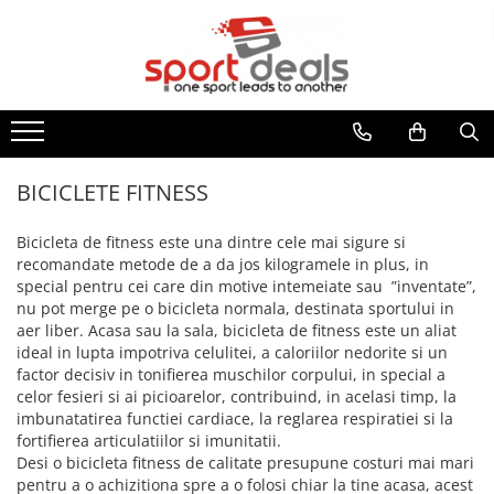
BICICLETE
ACCESORII/COMPONENTE
ECHIPAMENT CICLISM
FITNESS
MULTISPORT
MOBILITATE URBANA
BICICLETE MOUNTAIN BIKE
ACCESORII BICICLETE
CASTI CICLISM
BENZI DE ALERGARE
ARTICOLE INOT
TROTINETE ELECTRICE
BICICLETE MTB-HT
ACCESORII TELEFON
GENTI/COBURI/ BORSETE
BICICLETE FITNESS
ACCESORII
TROTINETE
BICICLETE MTB-FS
DEGRESANTI
CASTI INOT
BORSETE
APARATE MULTIFUNCTIONALE
ACCESORII TROTINETE
BICICLETE FITNESS
BICICLETE SOSEA-CICLOCROSS
ANTIFURTURI
COLACI/ARIPIOARE
GENTI/COBURI
ANVELOPE TROTINETA
BANCI EXERCITII
APARATORI NOROI
COSTUME DE BAIE
Bicicleta de fitness este una dintre cele mai sigure si
FAT BIKE
RUCSACI
CAMERE TROTINETE
SIMULATOARE VASLIT
recomandate metode de a da jos kilogramele in plus, in
BIDONASE/SUPORTI
PAPUCI
COSTUME TRIATLON
PIESE TROTINETE
BICICLETE BMX/DIRT
special pentru cei care din motive intemeiate sau ”inventate”,
GANTERE/BARE/DISCURI
CICLOCOMPUTERE/CEASURI/GPS
OCHELARI INOT
ROLE
IMBRACAMINTE
nu pot merge pe o bicicleta normala, destinata sportului in
BICICLETE ORAS-TREKKING
BARE GREUTATI
CRICURI
PLUTE INOT
aer liber. Acasa sau la sala, bicicleta de fitness este un aliat
BLUZE
BICICLETE PLIABILE
BARE TRACTIUNI
ideal in lupta impotriva celulitei, a caloriilor nedorite si un
ROTI AJUTATOARE
VESTE INOT
INCALZITOARE
factor decisiv in tonifierea muschilor corpului, in special a
BICICLETE ELECTRICE
DISCURI
INTRETINERE
TENIS
celor fesieri si ai picioarelor, contribuind, in acelasi timp, la
JACHETE
GANTERE
LUMINI
BICICLETE COPII
SPORTURI DE IARNA
imbunatatirea functiei cardiace, la reglarea respiratiei si la
PANTALONI
GREUTATI INCHEIETURI
POMPE
fortifierea articulatiilor si imunitatii.
24" (varsta peste 10 ani)
TRAMBULINE
TRICOURI
Desi o bicicleta fitness de calitate presupune costuri mai mari
KETTLEBELL
PORTBAGAJE / COSURI
20" (varsta 7-10 ani)
VESTE
OUTDOOR
pentru a o achizitiona spre a o folosi chiar la tine acasa, acest