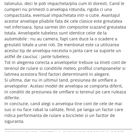
ACCESORII FITNESS
SCULE DEPANARE
18" (varsta 5-7 ani)
talonului, deci le poti impacheta/plia cum iti doresti. Cand le
HANORACE
SONERII
cumperi nu primesti o anvelopa rotunda, rigida ci una
PROSOAPE FITNESS/YOGA
16" (varsta 4-6 ani)
INCALTAMINTE
compactizata, eventual impachetata intr-o cutie. Avantajul
ALTE ACCESORII
BANDAJE/PROTECTII/RECUPERARE
14" (varsta 3-5 ani)
acestor anvelope pliabile fata de cele clasice este greutatea
HUSE PANTOFI
SUPORTI/STANDURI
FLEXORI
12" (varsta 2-4 ani)
net inferioara, lipsa sarmei din compozitie scazand greutatea
PANTOFI CASUAL
SCAUNE COPII
SALTELE/COVOARE/PAVAJE
totala. Anvelopele tubeless sunt identice celor de la
BALANCE BIKE (varsta 2-3 ani)
PANTOFI CICLISM
automobile : nu au camera, fapt care duce la o scadere a
COMPONENTE
SPORT FIT
greutatii totale a unei roti. De mentionat este ca utilizarea
MANUSI
MASAJ
ANVELOPE SI CAMERE
acestui tip de anvelopa necesita o janta care sa suporte un
OCHELARI
CADRE SI PIESE
astfel de cauciuc : jante tubeless.
Tot in alegerea corecta a anvelopelor trebuie sa tineti cont de
LENTILE
DIRECTIE
terenul de rulare si conditiile meteo, profilul crampoanelor si
OCHELARI CASUAL
FRANE
latimea acestora fiind factori determinanti in alegere.
OCHELARI CICLISM
FURCI SI AMORTIZOARE
Si ultima, dar nu in ultimul tand, presiunea de umflare a
anvelopelor. Acelasi model de anvelopa se comporta diferit,
PROTECTII/ARMURI
PEDALE SI ACCESORII
in conditii de presiunea de umflare si terenul pe care ruleaza
PIESE E-BIKE
ARMURI
diferite.
ROTI SI PIESE
PROTECTII COATE
In concluzie, cand alegi o anvelopa tine cont de cele de mai
RULMENTI
sus si nu face rabat la calitate, fiind, pe langa un factor care
PROTECTII GENUNCHI
ridica performanta de rulare a bicicletei si un facttor de
SEI SI COMPONENTE
ALTE PROTECTII
siguranta.
TRANSMISIE
PANTALONI PROTECTIE
________________________________________________________________________