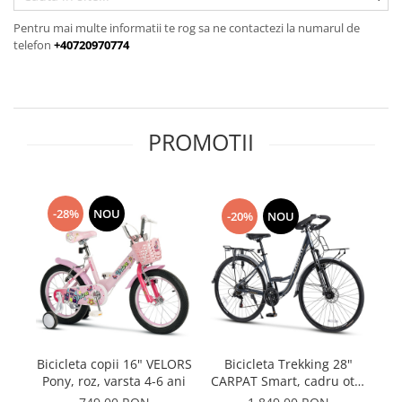
Pentru mai multe informatii te rog sa ne contactezi la numarul de
telefon
+40720970774
PROMOTII
-28%
NOU
-20%
NOU
Bi
Bicicleta copii 16" VELORS
Bicicleta Trekking 28"
N
Pony, roz, varsta 4-6 ani
CARPAT Smart, cadru otel
18", manete secventiale,