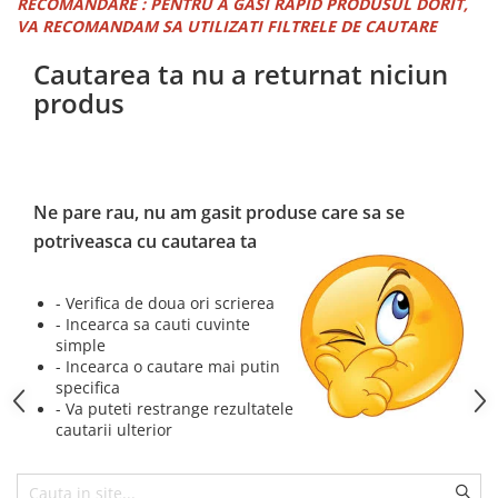
PEDALIERE
RECOMANDARE : PENTRU A GASI RAPID PRODUSUL DORIT,
RECUPERARE SI INGRIJIRE
VA RECOMANDAM SA UTILIZATI FILTRELE DE CAUTARE
SEPCI /CACIULI / BANDANE
Cautarea ta nu a returnat niciun
BANDANE
produs
CACIULI
MASTI/CAGULE
SEPCI
Ne pare rau, nu am gasit produse care sa se
potriveasca cu cautarea ta
- Verifica de doua ori scrierea
- Incearca sa cauti cuvinte
simple
- Incearca o cautare mai putin
specifica
- Va puteti restrange rezultatele
cautarii ulterior