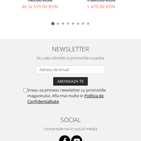
749,00 RON
1.849,00 RON
B
frane disc, 21 viteze,
de la 519,00 RON
1.479,00 RON
negru/alb
NEWSLETTER
Nu rata ofertele si promotiile noastre
Vreau sa primesc newsletter cu promotiile
magazinului. Afla mai multe in
Politica de
Confidentialitate
SOCIAL
Urmareste-ne in social media