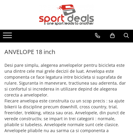
BICICLETE
ACCESORII/COMPONENTE
ECHIPAMENT CICLISM
FITNESS
MULTISPORT
MOBILITATE URBANA
BICICLETE MOUNTAIN BIKE
ACCESORII BICICLETE
CASTI CICLISM
BENZI DE ALERGARE
ARTICOLE INOT
TROTINETE ELECTRICE
BICICLETE MTB-HT
ACCESORII TELEFON
GENTI/COBURI/ BORSETE
BICICLETE FITNESS
ACCESORII
TROTINETE
BICICLETE MTB-FS
DEGRESANTI
CASTI INOT
BORSETE
APARATE MULTIFUNCTIONALE
ACCESORII TROTINETE
ANVELOPE 18 inch
BICICLETE SOSEA-CICLOCROSS
ANTIFURTURI
COLACI/ARIPIOARE
GENTI/COBURI
ANVELOPE TROTINETA
BANCI EXERCITII
APARATORI NOROI
COSTUME DE BAIE
Desi pare simplu, alegerea anvelopelor pentru bicicleta este
FAT BIKE
RUCSACI
CAMERE TROTINETE
SIMULATOARE VASLIT
una dintre cele mai grele decizii de luat. Anvelopa este
BIDONASE/SUPORTI
PAPUCI
COSTUME TRIATLON
PIESE TROTINETE
BICICLETE BMX/DIRT
componenta ce face legatura intre bicicleta si suprafata de
GANTERE/BARE/DISCURI
CICLOCOMPUTERE/CEASURI/GPS
OCHELARI INOT
ROLE
IMBRACAMINTE
rulare. Siguranta in manevrare, tractiunea sau aderenta, dar
BICICLETE ORAS-TREKKING
BARE GREUTATI
CRICURI
PLUTE INOT
si confortul si increderea in utilizare depind de alegerea
BLUZE
BICICLETE PLIABILE
BARE TRACTIUNI
corecta a anvelopelor.
ROTI AJUTATOARE
VESTE INOT
INCALZITOARE
Fiecare anvelopa este construita cu un scop precis : sa ajute
BICICLETE ELECTRICE
DISCURI
INTRETINERE
TENIS
bikerii la discipline precum downhill, cross country, trial,
JACHETE
GANTERE
LUMINI
BICICLETE COPII
SPORTURI DE IARNA
freerider, trekking, viteza sau oras. Anvelopele, din punct de
PANTALONI
GREUTATI INCHEIETURI
POMPE
verede constructiv, se impart in trei categorii : normale,
24" (varsta peste 10 ani)
TRAMBULINE
TRICOURI
pliabile si tubeless. Anvelopele normale sunt cele clasice.
KETTLEBELL
PORTBAGAJE / COSURI
20" (varsta 7-10 ani)
VESTE
OUTDOOR
Anvelopele pliabile nu au sarma ca si componenta a