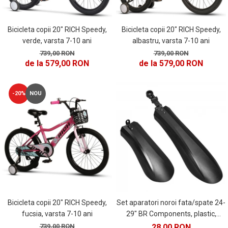
ACCESORII FITNESS
SCULE DEPANARE
18" (varsta 5-7 ani)
HANORACE
SONERII
PROSOAPE FITNESS/YOGA
16" (varsta 4-6 ani)
INCALTAMINTE
ALTE ACCESORII
Bicicleta copii 20" RICH Speedy,
Bicicleta copii 20" RICH Speedy,
BANDAJE/PROTECTII/RECUPERARE
14" (varsta 3-5 ani)
HUSE PANTOFI
albastru, varsta 7-10 ani
verde, varsta 7-10 ani
SUPORTI/STANDURI
FLEXORI
12" (varsta 2-4 ani)
PANTOFI CASUAL
739,00 RON
739,00 RON
SCAUNE COPII
SALTELE/COVOARE/PAVAJE
BALANCE BIKE (varsta 2-3 ani)
de la 579,00 RON
de la 579,00 RON
PANTOFI CICLISM
COMPONENTE
SPORT FIT
MANUSI
MASAJ
ANVELOPE SI CAMERE
OCHELARI
-20%
NOU
CADRE SI PIESE
LENTILE
DIRECTIE
OCHELARI CASUAL
FRANE
OCHELARI CICLISM
FURCI SI AMORTIZOARE
PROTECTII/ARMURI
PEDALE SI ACCESORII
PIESE E-BIKE
ARMURI
ROTI SI PIESE
PROTECTII COATE
RULMENTI
PROTECTII GENUNCHI
SEI SI COMPONENTE
Bicicleta copii 20" RICH Speedy,
Set aparatori noroi fata/spate 24-
ALTE PROTECTII
fucsia, varsta 7-10 ani
29" BR Components, plastic,
TRANSMISIE
PANTALONI PROTECTIE
negre
739,00 RON
28,00 RON