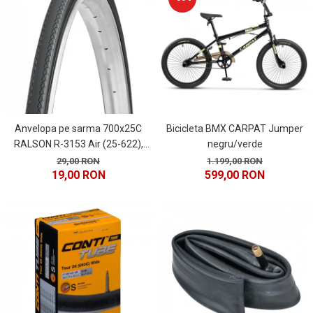
Anvelopa pe sarma 700x25C
Bicicleta BMX CARPAT Jumper
RALSON R-3153 Air (25-622),
negru/verde
negru
29,00 RON
1.199,00 RON
19,00 RON
599,00 RON