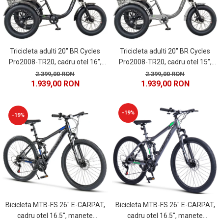
Tricicleta adulti 20" BR Cycles
Tricicleta adulti 20" BR Cycles
Pro2008-TR20, cadru otel 16",
Pro2008-TR20, cadru otel 15",
frane disc, 7 viteze, negru
frane disc, 7 viteze, gri
2.399,00 RON
2.399,00 RON
1.939,00 RON
1.939,00 RON
-19%
-19%
Bicicleta MTB-FS 26" E-CARPAT,
Bicicleta MTB-FS 26" E-CARPAT,
cadru otel 16.5", manete
cadru otel 16.5", manete