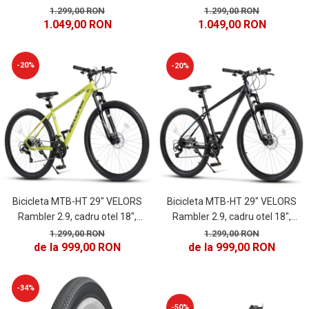
secventiale, frane disc, 21 viteze,
secventiale, frane disc, 21 viteze,
1.299,00 RON
1.299,00 RON
1.049,00 RON
1.049,00 RON
negru/albastru
gri/verde
-20%
-20%
Bicicleta MTB-HT 29" VELORS
Bicicleta MTB-HT 29" VELORS
Rambler 2.9, cadru otel 18",
Rambler 2.9, cadru otel 18",
manete secventiale, frane disc, 21
manete secventiale, frane disc, 21
1.299,00 RON
1.299,00 RON
de la 999,00 RON
de la 999,00 RON
viteze, negru/gri
viteze, verde
-34%
-50%