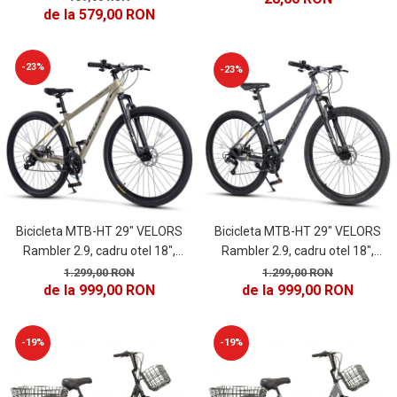
PEDALIERE
RECUPERARE SI INGRIJIRE
de la 579,00 RON
SEPCI /CACIULI / BANDANE
BANDANE
-23%
-23%
CACIULI
MASTI/CAGULE
SEPCI
Bicicleta MTB-HT 29" VELORS
Bicicleta MTB-HT 29" VELORS
Rambler 2.9, cadru otel 18",
Rambler 2.9, cadru otel 18",
manete secventiale, frane disc, 21
manete secventiale, frane disc, 21
1.299,00 RON
1.299,00 RON
de la 999,00 RON
de la 999,00 RON
viteze, gri/negru
viteze, bej/negru
-19%
-19%