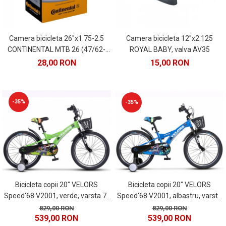
Camera bicicleta 26"x1.75-2.5
Camera bicicleta 12"x2.125
CONTINENTAL MTB 26 (47/62-
ROYAL BABY, valva AV35
559), valva FV42
28,00 RON
15,00 RON
-35%
-35%
Bicicleta copii 20" VELORS
Bicicleta copii 20" VELORS
Speed'68 V2001, albastru, varsta
Speed'68 V2001, verde, varsta 7-
7-10 ani
10 ani
829,00 RON
829,00 RON
539,00 RON
539,00 RON