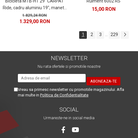
Rulment 6002 RS
Bicicleta MTB-HT 29" CARPAT
Ride, cadru aluminiu 19", manete
15,00 RON
secventiale, frane hidraulice, 21
1.829,24 RON
1.329,00 RON
viteze, negru/turcoaz
1
2
3
229
...
NEWSLETTER
Nu rata ofertele si promotiile noastre
Vreau sa primesc newsletter cu promotiile magazinului. Afla
mai multe in
Politica de Confidentialitate
SOCIAL
Urmareste-ne in social media