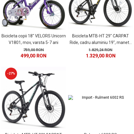
Bicicleta MTB-HT 29" CARPAT
Bicicleta copii 18" VELORS Unicorn
Ride, cadru aluminiu 19", manete
V1801, mov, varsta 5-7 ani
secventiale, frane hidraulice, 21
1.829,24 RON
759,00 RON
1.329,00 RON
499,00 RON
viteze, negru/galben
-27%