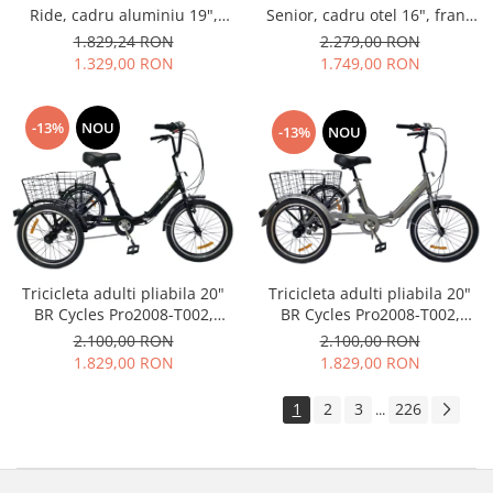
Senior, cadru otel 16", frane
Ride, cadru aluminiu 19",
V-Brake/tambur, 7 viteze,
manete secventiale, frane
2.279,00 RON
1.829,24 RON
negru
hidraulice, 21 viteze,
1.749,00 RON
1.329,00 RON
negru/turcoaz
-13%
NOU
-13%
NOU
Tricicleta adulti pliabila 20"
Tricicleta adulti pliabila 20"
BR Cycles Pro2008-T002,
BR Cycles Pro2008-T002,
cadru otel 16", frane V-
cadru otel 16", frane V-
2.100,00 RON
2.100,00 RON
Brake/tambur, 7 viteze, negru
Brake/tambur, 7 viteze, gri
1.829,00 RON
1.829,00 RON
1
2
3
226
...