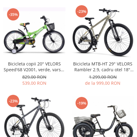
PEDALIERE
RECUPERARE SI INGRIJIRE
SEPCI /CACIULI / BANDANE
-23%
-35%
BANDANE
CACIULI
MASTI/CAGULE
SEPCI
Bicicleta copii 20" VELORS
Bicicleta MTB-HT 29" VELORS
Speed'68 V2001, verde, varsta
Rambler 2.9, cadru otel 18",
7-10 ani
manete secventiale, frane
829,00 RON
1.299,00 RON
disc, 21 viteze, bej/negru
539,00 RON
de la 999,00 RON
-23%
-19%