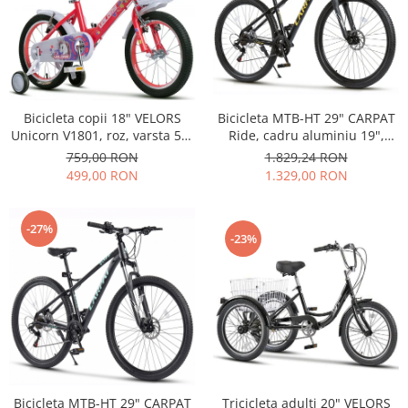
Bicicleta MTB-HT 29" CARPAT
Bicicleta copii 18" VELORS
Ride, cadru aluminiu 19",
Unicorn V1801, roz, varsta 5-7
manete secventiale, frane
ani
1.829,24 RON
759,00 RON
hidraulice, 21 viteze,
1.329,00 RON
499,00 RON
negru/galben
-27%
-23%
Tricicleta adulti 20" VELORS
Bicicleta MTB-HT 29" CARPAT