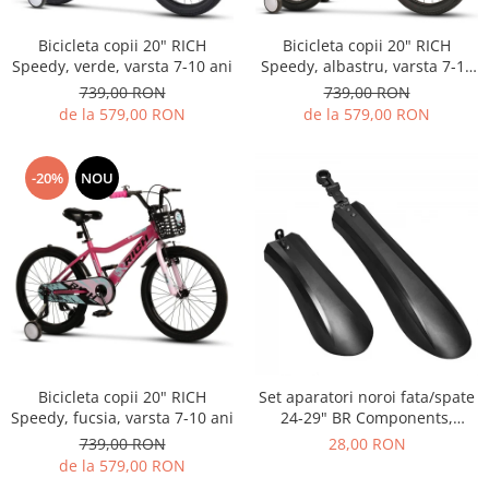
ACCESORII FITNESS
SCULE DEPANARE
18" (varsta 5-7 ani)
HANORACE
SONERII
PROSOAPE FITNESS/YOGA
16" (varsta 4-6 ani)
Bicicleta copii 20" RICH
Bicicleta copii 20" RICH
INCALTAMINTE
ALTE ACCESORII
BANDAJE/PROTECTII/RECUPERARE
Speedy, verde, varsta 7-10 ani
Speedy, albastru, varsta 7-10
14" (varsta 3-5 ani)
HUSE PANTOFI
ani
SUPORTI/STANDURI
739,00 RON
739,00 RON
FLEXORI
12" (varsta 2-4 ani)
PANTOFI CASUAL
de la 579,00 RON
de la 579,00 RON
SCAUNE COPII
SALTELE/COVOARE/PAVAJE
BALANCE BIKE (varsta 2-3 ani)
PANTOFI CICLISM
COMPONENTE
SPORT FIT
MANUSI
MASAJ
-20%
NOU
ANVELOPE SI CAMERE
OCHELARI
CADRE SI PIESE
LENTILE
DIRECTIE
OCHELARI CASUAL
FRANE
OCHELARI CICLISM
FURCI SI AMORTIZOARE
PROTECTII/ARMURI
PEDALE SI ACCESORII
PIESE E-BIKE
ARMURI
ROTI SI PIESE
PROTECTII COATE
Bicicleta copii 20" RICH
Set aparatori noroi fata/spate
RULMENTI
PROTECTII GENUNCHI
Speedy, fucsia, varsta 7-10 ani
24-29" BR Components,
SEI SI COMPONENTE
plastic, negre
ALTE PROTECTII
739,00 RON
28,00 RON
TRANSMISIE
de la 579,00 RON
PANTALONI PROTECTIE