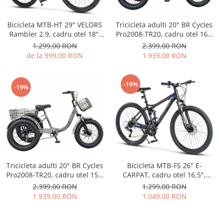
Tricicleta adulti 20" BR Cycles
Bicicleta MTB-HT 29" VELORS
Pro2008-TR20, cadru otel 16",
Rambler 2.9, cadru otel 18",
frane disc, 7 viteze, negru
manete secventiale, frane
2.399,00 RON
1.299,00 RON
disc, 21 viteze, gri/negru
1.939,00 RON
de la 999,00 RON
-19%
-19%
Tricicleta adulti 20" BR Cycles
Bicicleta MTB-FS 26" E-
Pro2008-TR20, cadru otel 15",
CARPAT, cadru otel 16.5",
frane disc, 7 viteze, gri
manete secventiale, frane
2.399,00 RON
1.299,00 RON
disc, 21 viteze, negru/albastru
1.939,00 RON
1.049,00 RON