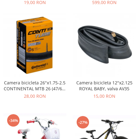
19,00 RON
599,00 RON
Camera bicicleta 26"x1.75-2.5
Camera bicicleta 12"x2.125
CONTINENTAL MTB 26 (47/62-
ROYAL BABY, valva AV35
559), valva FV42
28,00 RON
15,00 RON
-34%
-27%