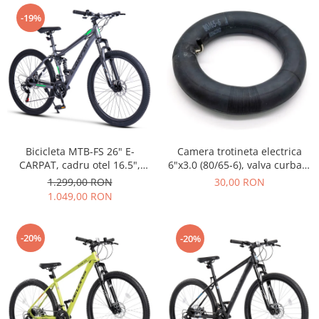
-19%
Bicicleta MTB-FS 26" E-
Camera trotineta electrica
CARPAT, cadru otel 16.5",
6"x3.0 (80/65-6), valva curbata
manete secventiale, frane
90°
1.299,00 RON
30,00 RON
disc, 21 viteze, gri/verde
1.049,00 RON
-20%
-20%