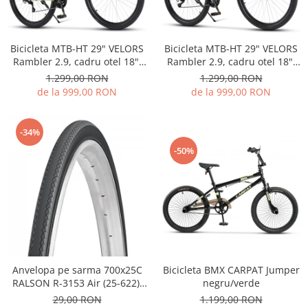
Bicicleta MTB-HT 29" VELORS
Bicicleta MTB-HT 29" VELORS
Rambler 2.9, cadru otel 18",
Rambler 2.9, cadru otel 18",
manete secventiale, frane
manete secventiale, frane
1.299,00 RON
1.299,00 RON
disc, 21 viteze, negru/gri
disc, 21 viteze, verde
de la 999,00 RON
de la 999,00 RON
-34%
-50%
Anvelopa pe sarma 700x25C
Bicicleta BMX CARPAT Jumper
RALSON R-3153 Air (25-622),
negru/verde
negru
29,00 RON
1.199,00 RON