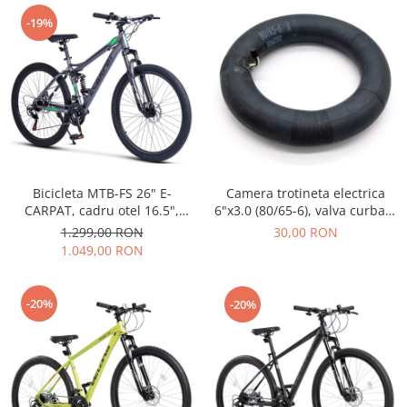
-19%
Bicicleta MTB-FS 26" E-
Camera trotineta electrica
CARPAT, cadru otel 16.5",
6"x3.0 (80/65-6), valva curbata
manete secventiale, frane
90°
1.299,00 RON
30,00 RON
disc, 21 viteze, gri/verde
1.049,00 RON
-20%
-20%