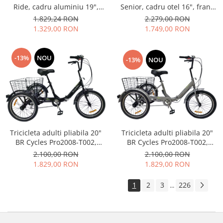
Senior, cadru otel 16", frane
Ride, cadru aluminiu 19",
V-Brake/tambur, 7 viteze,
manete secventiale, frane
2.279,00 RON
1.829,24 RON
negru
hidraulice, 21 viteze,
1.749,00 RON
1.329,00 RON
negru/turcoaz
-13%
NOU
-13%
NOU
Tricicleta adulti pliabila 20"
Tricicleta adulti pliabila 20"
BR Cycles Pro2008-T002,
BR Cycles Pro2008-T002,
cadru otel 16", frane V-
cadru otel 16", frane V-
2.100,00 RON
2.100,00 RON
Brake/tambur, 7 viteze, negru
Brake/tambur, 7 viteze, gri
1.829,00 RON
1.829,00 RON
1
2
3
226
...