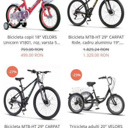
Bicicleta MTB-HT 29" CARPAT
Bicicleta copii 18" VELORS
Ride, cadru aluminiu 19",
Unicorn V1801, roz, varsta 5-7
manete secventiale, frane
ani
1.829,24 RON
759,00 RON
hidraulice, 21 viteze,
1.329,00 RON
499,00 RON
negru/galben
-27%
-23%
Tricicleta adulti 20" VELORS
Bicicleta MTB-HT 29" CARPAT