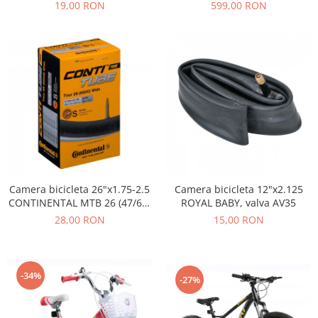
19,00 RON
599,00 RON
Camera bicicleta 26"x1.75-2.5
Camera bicicleta 12"x2.125
CONTINENTAL MTB 26 (47/62-
ROYAL BABY, valva AV35
559), valva FV42
28,00 RON
15,00 RON
-34%
-27%