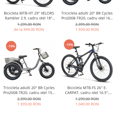
Tricicleta adulti 20" BR Cycles
Bicicleta MTB-HT 29" VELORS
Pro2008-TR20, cadru otel 16",
Rambler 2.9, cadru otel 18",
frane disc, 7 viteze, negru
manete secventiale, frane
2.399,00 RON
1.299,00 RON
disc, 21 viteze, gri/negru
1.939,00 RON
de la 999,00 RON
-19%
-19%
Tricicleta adulti 20" BR Cycles
Bicicleta MTB-FS 26" E-
Pro2008-TR20, cadru otel 15",
CARPAT, cadru otel 16.5",
frane disc, 7 viteze, gri
manete secventiale, frane
2.399,00 RON
1.299,00 RON
disc, 21 viteze, negru/albastru
1.939,00 RON
1.049,00 RON