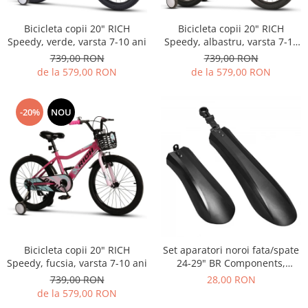
ACCESORII FITNESS
SCULE DEPANARE
18" (varsta 5-7 ani)
HANORACE
SONERII
PROSOAPE FITNESS/YOGA
16" (varsta 4-6 ani)
Bicicleta copii 20" RICH
Bicicleta copii 20" RICH
INCALTAMINTE
ALTE ACCESORII
BANDAJE/PROTECTII/RECUPERARE
Speedy, verde, varsta 7-10 ani
Speedy, albastru, varsta 7-10
14" (varsta 3-5 ani)
HUSE PANTOFI
ani
SUPORTI/STANDURI
739,00 RON
739,00 RON
FLEXORI
12" (varsta 2-4 ani)
PANTOFI CASUAL
de la 579,00 RON
de la 579,00 RON
SCAUNE COPII
SALTELE/COVOARE/PAVAJE
BALANCE BIKE (varsta 2-3 ani)
PANTOFI CICLISM
COMPONENTE
SPORT FIT
MANUSI
MASAJ
-20%
NOU
ANVELOPE SI CAMERE
OCHELARI
CADRE SI PIESE
LENTILE
DIRECTIE
OCHELARI CASUAL
FRANE
OCHELARI CICLISM
FURCI SI AMORTIZOARE
PROTECTII/ARMURI
PEDALE SI ACCESORII
PIESE E-BIKE
ARMURI
ROTI SI PIESE
PROTECTII COATE
Bicicleta copii 20" RICH
Set aparatori noroi fata/spate
RULMENTI
PROTECTII GENUNCHI
Speedy, fucsia, varsta 7-10 ani
24-29" BR Components,
SEI SI COMPONENTE
plastic, negre
ALTE PROTECTII
739,00 RON
28,00 RON
TRANSMISIE
de la 579,00 RON
PANTALONI PROTECTIE