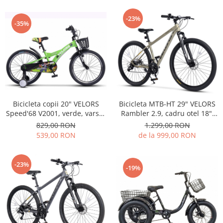
PEDALIERE
RECUPERARE SI INGRIJIRE
SEPCI /CACIULI / BANDANE
-23%
-35%
BANDANE
CACIULI
MASTI/CAGULE
SEPCI
Bicicleta copii 20" VELORS
Bicicleta MTB-HT 29" VELORS
Speed'68 V2001, verde, varsta
Rambler 2.9, cadru otel 18",
7-10 ani
manete secventiale, frane
829,00 RON
1.299,00 RON
disc, 21 viteze, bej/negru
539,00 RON
de la 999,00 RON
-23%
-19%