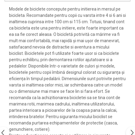
Modele de biciclete concepute pentru initierea in mersul pe
bicicleta. Recomandate pentru copii cu varsta intre 4 si 6 ani si
inaltimea cuprinsa intre 100 cm si 115 cm. Totusi, tinand cont
ca bicicleta este una pentru initiere, este foarte important ca
ea sa fie corect aleasa. O bicicletă potrivită ca mărime va fi
mult mai confortabilă, mai rapidă şi mai uşor de manevrat,
satisfacand nevoia de distractie si aventura a micului
biciclist. Bicicletele pot fi utilizate foarte usor si ca biciclete
pentru echilibru, prin demontarea rotilor ajutatoare si a
pedalelor. Disponibile într-o varietate de culori și modele,
bicicletele pentru copii îmbină designul colorat cu siguranța și
eficiența în timpul pedalării. Dimensiunile sunt potrivite pentru
varsta si inaltimea celor mici, iar schimbarea catre un model
cu o dimensiune mai mare se face lin si fara efort. Se
recomanda ca la achizitionarea bicicletei sa se tina cont de
marimea rotii, marimea cadrului, inaltimea utilizatorului,
partea interioara a picioarelor de la coapsa pana la calcai,
intinderea bratelor. Pentru siguranta micului biciclist se
recomanda purtarea echipamentelor de protectie (casca,
genunchiere, cotiere).