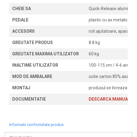
CHEIE SA
Quick-Release aluminiu
PEDALE
plastic cu ax metalic si re
ACCESORII
roti ajutatoare, aparatori
GREUTATE PRODUS
8.8 kg
GREUTATE MAXIMA UTILIZATOR
60 kg
INALTIME UTILIZATOR
100-115 cm / 4-6 ani
MOD DE AMBALARE
cutie carton 85% asamblat
MONTAJ
produsul se livreaza fara
DOCUMENTATIE
DESCARCA MANUALUL 
Informatii conformitate produs