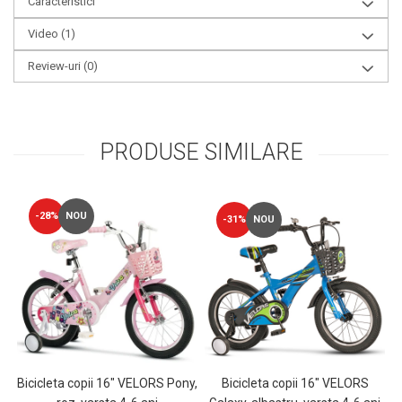
Caracteristici
Video
(1)
Review-uri
(0)
PRODUSE SIMILARE
-28%
NOU
-31%
NOU
Bicicleta copii 16" VELORS
Bicicleta copii 16" VELORS Pony,
B