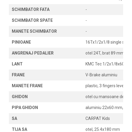
SCHIMBATOR FATA
-
SCHIMBATOR SPATE
-
MANETE SCHIMBATOR
-
PINIOANE
16Tx1/2x1/8 single spee
ANGRENAJ PEDALIER
otel 24T, brat 89 mm
LANT
KMC Tec 1/2x1/8x60L, co
FRANE
V-Brake aluminiu
MANETE FRANE
plastic, 3 fingers lever
GHIDON
otel cu mansoane de cau
PIPA GHIDON
aluminiu 22x60 mm, prind
SA
CARPAT Kids
TIJA SA
otel, 25.4x180 mm