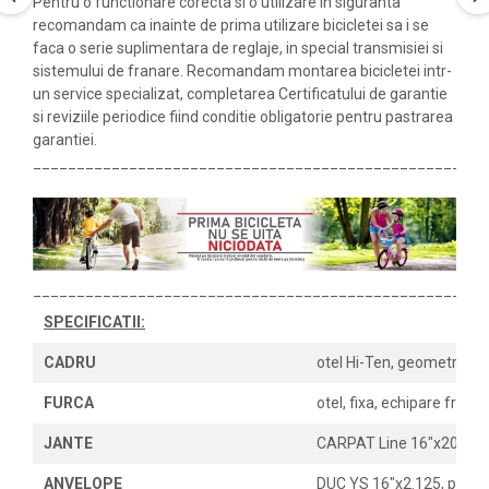
Pentru o functionare corecta si o utilizare in siguranta
recomandam ca inainte de prima utilizare bicicletei sa i se
faca o serie suplimentara de reglaje, in special transmisiei si
sistemului de franare. Recomandam montarea bicicletei intr-
un service specializat, completarea Certificatului de garantie
si reviziile periodice fiind conditie obligatorie pentru pastrarea
garantiei.
____________________________________________________
____________________________________________________
SPECIFICATII:
CADRU
otel Hi-Ten, geometrie s
FURCA
otel, fixa, echipare frane
JANTE
CARPAT Line 16"x20H alum
ANVELOPE
DUC YS 16"x2.125, profil 