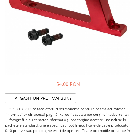
ACCESORII FITNESS
SCULE DEPANARE
18" (varsta 5-7 ani)
HANORACE
SONERII
PROSOAPE FITNESS/YOGA
16" (varsta 4-6 ani)
INCALTAMINTE
ALTE ACCESORII
BANDAJE/PROTECTII/RECUPERARE
14" (varsta 3-5 ani)
HUSE PANTOFI
SUPORTI/STANDURI
FLEXORI
12" (varsta 2-4 ani)
PANTOFI CASUAL
SCAUNE COPII
SALTELE/COVOARE/PAVAJE
BALANCE BIKE (varsta 2-3 ani)
PANTOFI CICLISM
COMPONENTE
SPORT FIT
MANUSI
MASAJ
ANVELOPE SI CAMERE
OCHELARI
CADRE SI PIESE
LENTILE
DIRECTIE
OCHELARI CASUAL
FRANE
OCHELARI CICLISM
FURCI SI AMORTIZOARE
54,00 RON
PROTECTII/ARMURI
PEDALE SI ACCESORII
PIESE E-BIKE
ARMURI
AI GASIT UN PRET MAI BUN?
ROTI SI PIESE
PROTECTII COATE
SPORTDEALS.ro face eforturi permanente pentru a păstra acurateţea
RULMENTI
PROTECTII GENUNCHI
informaţiilor din acestă pagină. Rareori acestea pot conţine inadvertenţe:
SEI SI COMPONENTE
fotografiile au caracter informativ şi pot conţine accesorii neincluse în
ALTE PROTECTII
pachetele standard, unele specificaţii pot fi modificate de catre producător
TRANSMISIE
PANTALONI PROTECTIE
fără preaviz sau pot conţine erori de operare. Toate promoţiile prezente în