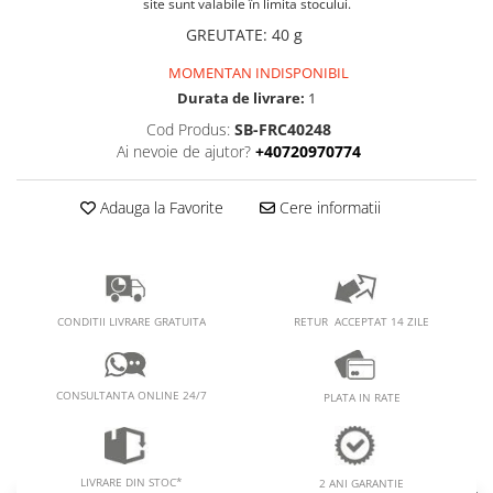
PEDALIERE
site sunt valabile în limita stocului.
RECUPERARE SI INGRIJIRE
GREUTATE
:
40 g
SEPCI /CACIULI / BANDANE
MOMENTAN INDISPONIBIL
BANDANE
Durata de livrare:
1
CACIULI
Cod Produs:
SB-FRC40248
MASTI/CAGULE
Ai nevoie de ajutor?
+40720970774
SEPCI
Adauga la Favorite
Cere informatii
RETUR ACCEPTAT 14 ZILE
CONDITII LIVRARE GRATUITA
CONSULTANTA ONLINE 24/7
PLATA IN RATE
LIVRARE DIN STOC*
2 ANI GARANTIE