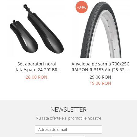
-34%
Set aparatori noroi
Anvelopa pe sarma 700x25C
fata/spate 24-29" BR
RALSON R-3153 Air (25-622),
Components, plastic, negre
negru
28,00 RON
29,00 RON
19,00 RON
NEWSLETTER
Nu rata ofertele si promotiile noastre