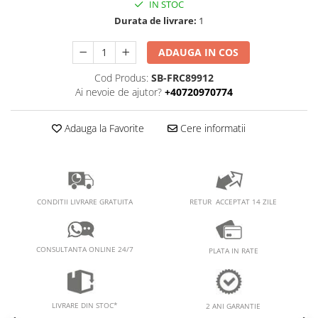
PEDALIERE
RECUPERARE SI INGRIJIRE
IN STOC
Durata de livrare:
1
SEPCI /CACIULI / BANDANE
BANDANE
ADAUGA IN COS
CACIULI
Cod Produs:
SB-FRC89912
MASTI/CAGULE
Ai nevoie de ajutor?
+40720970774
SEPCI
Adauga la Favorite
Cere informatii
RETUR ACCEPTAT 14 ZILE
CONDITII LIVRARE GRATUITA
CONSULTANTA ONLINE 24/7
PLATA IN RATE
LIVRARE DIN STOC*
2 ANI GARANTIE