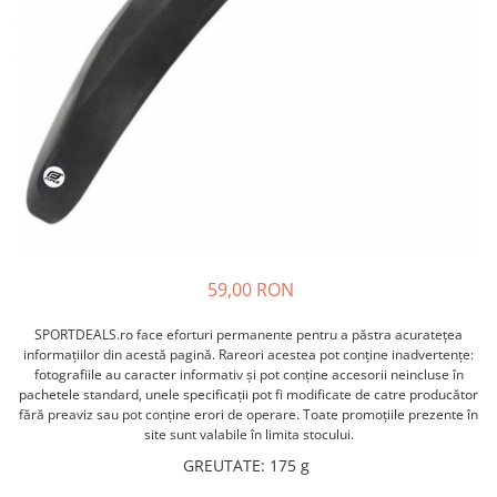
ACCESORII FITNESS
SCULE DEPANARE
18" (varsta 5-7 ani)
HANORACE
SONERII
PROSOAPE FITNESS/YOGA
16" (varsta 4-6 ani)
INCALTAMINTE
ALTE ACCESORII
BANDAJE/PROTECTII/RECUPERARE
14" (varsta 3-5 ani)
HUSE PANTOFI
SUPORTI/STANDURI
FLEXORI
12" (varsta 2-4 ani)
PANTOFI CASUAL
SCAUNE COPII
SALTELE/COVOARE/PAVAJE
BALANCE BIKE (varsta 2-3 ani)
PANTOFI CICLISM
COMPONENTE
SPORT FIT
MANUSI
MASAJ
ANVELOPE SI CAMERE
OCHELARI
CADRE SI PIESE
LENTILE
DIRECTIE
OCHELARI CASUAL
FRANE
59,00 RON
OCHELARI CICLISM
FURCI SI AMORTIZOARE
PROTECTII/ARMURI
PEDALE SI ACCESORII
SPORTDEALS.ro face eforturi permanente pentru a păstra acurateţea
PIESE E-BIKE
informaţiilor din acestă pagină. Rareori acestea pot conţine inadvertenţe:
ARMURI
fotografiile au caracter informativ şi pot conţine accesorii neincluse în
ROTI SI PIESE
PROTECTII COATE
pachetele standard, unele specificaţii pot fi modificate de catre producător
RULMENTI
fără preaviz sau pot conţine erori de operare. Toate promoţiile prezente în
PROTECTII GENUNCHI
site sunt valabile în limita stocului.
SEI SI COMPONENTE
ALTE PROTECTII
GREUTATE
:
175 g
TRANSMISIE
PANTALONI PROTECTIE