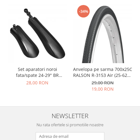
-34%
Set aparatori noroi
Anvelopa pe sarma 700x25C
fata/spate 24-29" BR
RALSON R-3153 Air (25-622),
Components, plastic, negre
negru
28,00 RON
29,00 RON
19,00 RON
NEWSLETTER
Nu rata ofertele si promotiile noastre