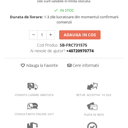
PEDALIERE
site sunt valabile în limita stocului.
RECUPERARE SI INGRIJIRE
SEPCI /CACIULI / BANDANE
IN STOC
Durata de livrare:
1-3 zile lucratoare din momentul confirmarii
BANDANE
comenzii
CACIULI
MASTI/CAGULE
ADAUGA IN COS
SEPCI
Cod Produs:
SB-FRC731575
Ai nevoie de ajutor?
+40720970774
Adauga la Favorite
Cere informatii
RETUR ACCEPTAT 14 ZILE
CONDITII LIVRARE GRATUITA
CONSULTANTA ONLINE 24/7
PLATA IN RATE