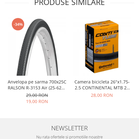
PRODUSE SIMILARE
-34%
Anvelopa pe sarma 700x25C
Camera bicicleta 26"x1.75-
RALSON R-3153 Air (25-622),
2.5 CONTINENTAL MTB 26
negru
(47/62-559), valva FV42
29,00 RON
28,00 RON
19,00 RON
NEWSLETTER
Nu rata ofertele si promotiile noastre