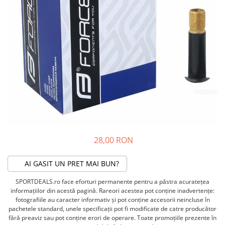
ACCESORII FITNESS
SCULE DEPANARE
18" (varsta 5-7 ani)
HANORACE
SONERII
PROSOAPE FITNESS/YOGA
16" (varsta 4-6 ani)
INCALTAMINTE
ALTE ACCESORII
BANDAJE/PROTECTII/RECUPERARE
14" (varsta 3-5 ani)
HUSE PANTOFI
SUPORTI/STANDURI
FLEXORI
12" (varsta 2-4 ani)
PANTOFI CASUAL
SCAUNE COPII
SALTELE/COVOARE/PAVAJE
BALANCE BIKE (varsta 2-3 ani)
PANTOFI CICLISM
COMPONENTE
SPORT FIT
MANUSI
MASAJ
ANVELOPE SI CAMERE
OCHELARI
CADRE SI PIESE
LENTILE
DIRECTIE
OCHELARI CASUAL
FRANE
OCHELARI CICLISM
FURCI SI AMORTIZOARE
28,00 RON
PROTECTII/ARMURI
PEDALE SI ACCESORII
PIESE E-BIKE
ARMURI
AI GASIT UN PRET MAI BUN?
ROTI SI PIESE
PROTECTII COATE
SPORTDEALS.ro face eforturi permanente pentru a păstra acurateţea
RULMENTI
PROTECTII GENUNCHI
informaţiilor din acestă pagină. Rareori acestea pot conţine inadvertenţe:
SEI SI COMPONENTE
fotografiile au caracter informativ şi pot conţine accesorii neincluse în
ALTE PROTECTII
pachetele standard, unele specificaţii pot fi modificate de catre producător
TRANSMISIE
PANTALONI PROTECTIE
fără preaviz sau pot conţine erori de operare. Toate promoţiile prezente în