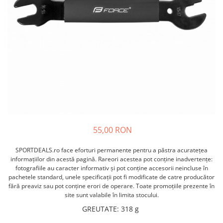
ACCESORII FITNESS
SCULE DEPANARE
18" (varsta 5-7 ani)
HANORACE
SONERII
PROSOAPE FITNESS/YOGA
16" (varsta 4-6 ani)
INCALTAMINTE
ALTE ACCESORII
BANDAJE/PROTECTII/RECUPERARE
14" (varsta 3-5 ani)
HUSE PANTOFI
SUPORTI/STANDURI
FLEXORI
12" (varsta 2-4 ani)
PANTOFI CASUAL
SCAUNE COPII
SALTELE/COVOARE/PAVAJE
BALANCE BIKE (varsta 2-3 ani)
PANTOFI CICLISM
COMPONENTE
SPORT FIT
MANUSI
MASAJ
ANVELOPE SI CAMERE
OCHELARI
CADRE SI PIESE
LENTILE
DIRECTIE
OCHELARI CASUAL
FRANE
55,00 RON
OCHELARI CICLISM
FURCI SI AMORTIZOARE
PROTECTII/ARMURI
PEDALE SI ACCESORII
SPORTDEALS.ro face eforturi permanente pentru a păstra acurateţea
PIESE E-BIKE
informaţiilor din acestă pagină. Rareori acestea pot conţine inadvertenţe:
ARMURI
fotografiile au caracter informativ şi pot conţine accesorii neincluse în
ROTI SI PIESE
PROTECTII COATE
pachetele standard, unele specificaţii pot fi modificate de catre producător
RULMENTI
fără preaviz sau pot conţine erori de operare. Toate promoţiile prezente în
PROTECTII GENUNCHI
site sunt valabile în limita stocului.
SEI SI COMPONENTE
ALTE PROTECTII
GREUTATE
:
318 g
TRANSMISIE
PANTALONI PROTECTIE