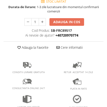
PEDALIERE
RECUPERARE SI INGRIJIRE
STOC LIMITAT
Durata de livrare:
1-3 zile lucratoare din momentul confirmarii
SEPCI /CACIULI / BANDANE
comenzii
BANDANE
ADAUGA IN COS
CACIULI
MASTI/CAGULE
Cod Produs:
SB-FRC89517
SEPCI
Ai nevoie de ajutor?
+40720970774
Adauga la Favorite
Cere informatii
RETUR ACCEPTAT 14 ZILE
CONDITII LIVRARE GRATUITA
CONSULTANTA ONLINE 24/7
PLATA IN RATE