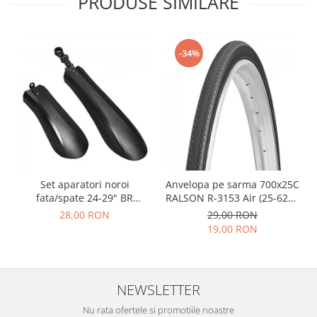
PRODUSE SIMILARE
-34%
Set aparatori noroi
Anvelopa pe sarma 700x25C
fata/spate 24-29" BR
RALSON R-3153 Air (25-622),
Components, plastic, negre
negru
28,00 RON
29,00 RON
19,00 RON
NEWSLETTER
Nu rata ofertele si promotiile noastre