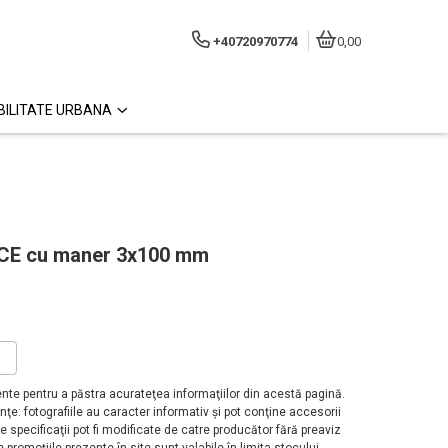
+40720970774
0,00
ILITATE URBANA
CE cu maner 3x100 mm
?
te pentru a păstra acurateţea informaţiilor din acestă pagină.
ţe: fotografiile au caracter informativ şi pot conţine accesorii
 specificaţii pot fi modificate de catre producător fără preaviz