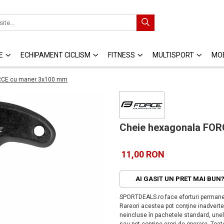
E
ECHIPAMENT CICLISM
FITNESS
MULTISPORT
MOB
RCE cu maner 3x100 mm
Cheie hexagonala FOR
11,00 RON
AI GASIT UN PRET MAI BUN
SPORTDEALS.ro face eforturi permanen
Rareori acestea pot conţine inadverten
neincluse în pachetele standard, unele