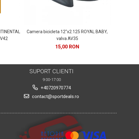
ONTINENTAL
Camera bicicleta 12"x2.125 ROYAL BABY,
Far fata FOR
FV42
valva AV35
15,00 RON
26
SUPORT CLIENTI
9:00-17:00
+40720970774
contact@sportdeals.ro