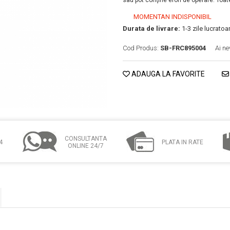
sau pot conţine erori de operare. Toate
MOMENTAN INDISPONIBIL
Durata de livrare:
1-3 zile lucrato
Cod Produs:
SB-FRC895004
Ai ne
ADAUGA LA FAVORITE
CONSULTANTA
4
PLATA IN RATE
ONLINE 24/7