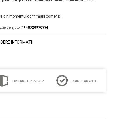
 promoţiile prezente în site sunt valabile în limita stocului.
are din momentul confirmarii comenzii
voie de ajutor?
+40720970774
CERE INFORMATII
LIVRARE DIN STOC*
2 ANI GARANTIE