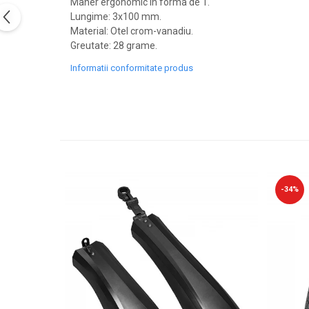
PEDALIERE
Maner ergonomic in forma de T.
RECUPERARE SI INGRIJIRE
Lungime: 3x100 mm.
SEPCI /CACIULI / BANDANE
Material: Otel crom-vanadiu.
Greutate: 28 grame.
BANDANE
CACIULI
Informatii conformitate produs
MASTI/CAGULE
SEPCI
-34%