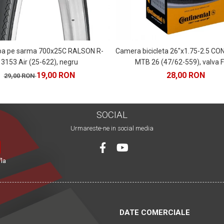
pa pe sarma 700x25C RALSON R-
Camera bicicleta 26"x1.75-2.5 C
3153 Air (25-622), negru
MTB 26 (47/62-559), valva 
19,00 RON
28,00 RON
29,00 RON
SOCIAL
Urmareste-ne in social media
fla
DATE COMERCIALE