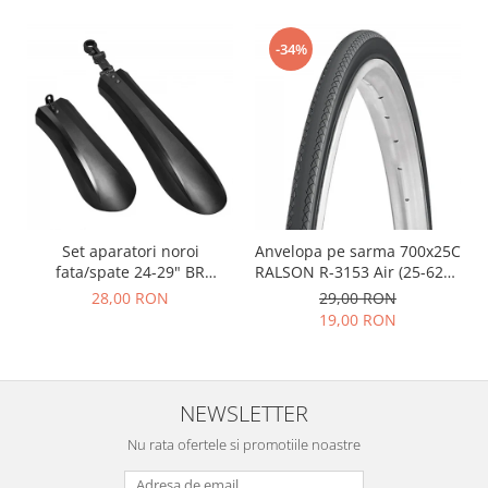
-34%
Set aparatori noroi
Anvelopa pe sarma 700x25C
fata/spate 24-29" BR
RALSON R-3153 Air (25-622),
Components, plastic, negre
negru
28,00 RON
29,00 RON
19,00 RON
NEWSLETTER
Nu rata ofertele si promotiile noastre