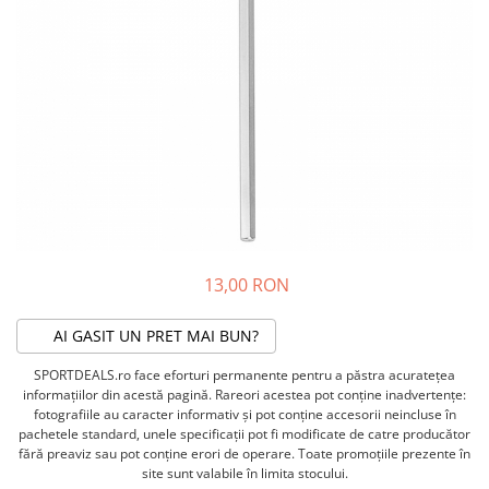
ACCESORII FITNESS
SCULE DEPANARE
18" (varsta 5-7 ani)
HANORACE
SONERII
PROSOAPE FITNESS/YOGA
16" (varsta 4-6 ani)
INCALTAMINTE
ALTE ACCESORII
BANDAJE/PROTECTII/RECUPERARE
14" (varsta 3-5 ani)
HUSE PANTOFI
SUPORTI/STANDURI
FLEXORI
12" (varsta 2-4 ani)
PANTOFI CASUAL
SCAUNE COPII
SALTELE/COVOARE/PAVAJE
BALANCE BIKE (varsta 2-3 ani)
PANTOFI CICLISM
COMPONENTE
SPORT FIT
MANUSI
MASAJ
ANVELOPE SI CAMERE
OCHELARI
CADRE SI PIESE
LENTILE
DIRECTIE
OCHELARI CASUAL
FRANE
13,00 RON
OCHELARI CICLISM
FURCI SI AMORTIZOARE
PROTECTII/ARMURI
PEDALE SI ACCESORII
AI GASIT UN PRET MAI BUN?
PIESE E-BIKE
ARMURI
SPORTDEALS.ro face eforturi permanente pentru a păstra acurateţea
ROTI SI PIESE
PROTECTII COATE
informaţiilor din acestă pagină. Rareori acestea pot conţine inadvertenţe:
RULMENTI
PROTECTII GENUNCHI
fotografiile au caracter informativ şi pot conţine accesorii neincluse în
SEI SI COMPONENTE
pachetele standard, unele specificaţii pot fi modificate de catre producător
ALTE PROTECTII
fără preaviz sau pot conţine erori de operare. Toate promoţiile prezente în
TRANSMISIE
PANTALONI PROTECTIE
site sunt valabile în limita stocului.