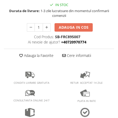
PEDALIERE
RECUPERARE SI INGRIJIRE
IN STOC
SEPCI /CACIULI / BANDANE
Durata de livrare:
1-3 zile lucratoare din momentul confirmarii
comenzii
BANDANE
CACIULI
ADAUGA IN COS
MASTI/CAGULE
Cod Produs:
SB-FRC895007
SEPCI
Ai nevoie de ajutor?
+40720970774
Adauga la Favorite
Cere informatii
RETUR ACCEPTAT 14 ZILE
CONDITII LIVRARE GRATUITA
CONSULTANTA ONLINE 24/7
PLATA IN RATE