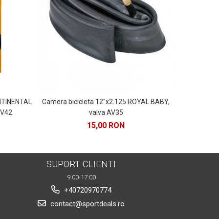
-38%
ONTINENTAL
Camera bicicleta 12"x2.125 ROYAL BABY,
Far fata FOR
FV42
valva AV35
15,00 RON
26
SUPORT CLIENTI
9:00-17:00
+40720970774
contact@sportdeals.ro