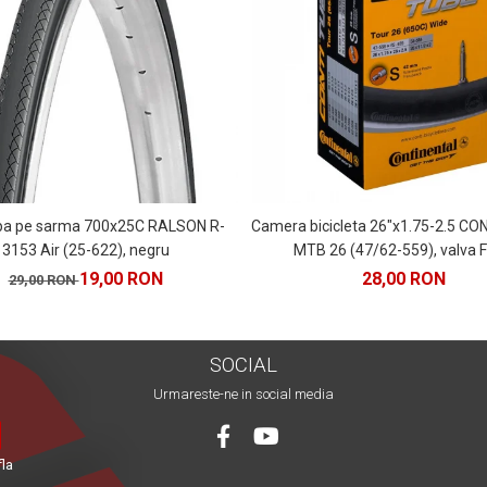
pa pe sarma 700x25C RALSON R-
Camera bicicleta 26"x1.75-2.5 C
3153 Air (25-622), negru
MTB 26 (47/62-559), valva 
19,00 RON
28,00 RON
29,00 RON
SOCIAL
Urmareste-ne in social media
fla