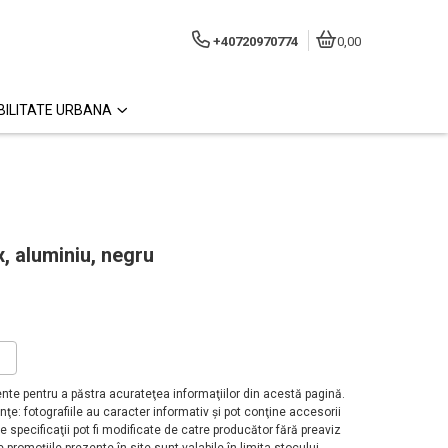
+40720970774
0,00
ILITATE URBANA
, aluminiu, negru
?
te pentru a păstra acurateţea informaţiilor din acestă pagină.
ţe: fotografiile au caracter informativ şi pot conţine accesorii
 specificaţii pot fi modificate de catre producător fără preaviz