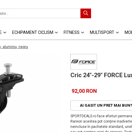
E
ECHIPAMENT CICLISM
FITNESS
MULTISPORT
MOB
, aluminiu, negru
Cric 24"-29" FORCE Lux
92,00 RON
AI GASIT UN PRET MAI BUN
SPORTDEALS.ro face eforturi permanen
Rareori acestea pot conţine inadverten
neincluse în pachetele standard, unele