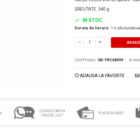
sau pot conţine erori de operare. Toate
GREUTATE
:
340 g
IN STOC
Durata de livrare:
1-3 zile lucrato
ADAUG
Cod Produs:
SB-FRC48099
Ai nev
ADAUGA LA FAVORITE
CONSULTANTA
4
PLATA IN RATE
ONLINE 24/7