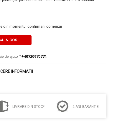
 promoţiile prezente în site sunt valabile în limita stocului.
are din momentul confirmarii comenzii
A IN COS
oie de ajutor?
+40720970774
CERE INFORMATII
LIVRARE DIN STOC*
2 ANI GARANTIE