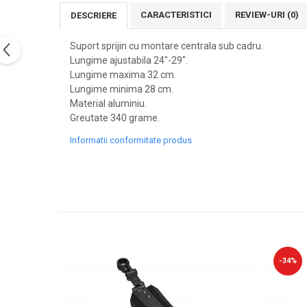
PEDALIERE
RECUPERARE SI INGRIJIRE
CARACTERISTICI
REVIEW-URI
(0)
DESCRIERE
SEPCI /CACIULI / BANDANE
Suport sprijin cu montare centrala sub cadru.
BANDANE
Lungime ajustabila 24"-29".
CACIULI
Lungime maxima 32 cm.
MASTI/CAGULE
Lungime minima 28 cm.
SEPCI
Material aluminiu.
Greutate 340 grame.
Informatii conformitate produs
-34%