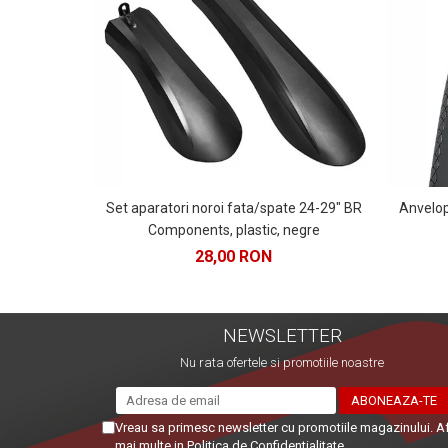
Set aparatori noroi fata/spate 24-29" BR
Anvelo
Components, plastic, negre
28,00 RON
NEWSLETTER
Nu rata ofertele si promotiile noastre
Vreau sa primesc newsletter cu promotiile magazinului. A
mai multe in
Politica de Confidentialitate