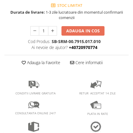
PEDALIERE
RECUPERARE SI INGRIJIRE
STOC LIMITAT
SEPCI /CACIULI / BANDANE
Durata de livrare:
1-3 zile lucratoare din momentul confirmarii
comenzii
BANDANE
CACIULI
ADAUGA IN COS
MASTI/CAGULE
Cod Produs:
SB-SRM-00.7915.017.010
SEPCI
Ai nevoie de ajutor?
+40720970774
Adauga la Favorite
Cere informatii
RETUR ACCEPTAT 14 ZILE
CONDITII LIVRARE GRATUITA
CONSULTANTA ONLINE 24/7
PLATA IN RATE