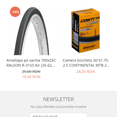
-34%
Anvelopa pe sarma 700x25C
Camera bicicleta 26"x1.75-
RALSON R-3153 Air (25-622),
2.5 CONTINENTAL MTB 26
negru
(47/62-559), valva FV42
29,00 RON
28,00 RON
19,00 RON
NEWSLETTER
Nu rata ofertele si promotiile noastre