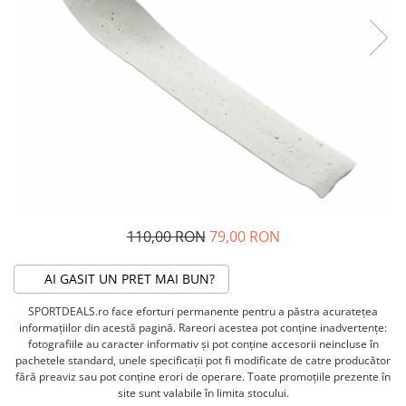
ACCESORII FITNESS
SCULE DEPANARE
18" (varsta 5-7 ani)
HANORACE
SONERII
PROSOAPE FITNESS/YOGA
16" (varsta 4-6 ani)
INCALTAMINTE
ALTE ACCESORII
BANDAJE/PROTECTII/RECUPERARE
14" (varsta 3-5 ani)
HUSE PANTOFI
SUPORTI/STANDURI
FLEXORI
12" (varsta 2-4 ani)
PANTOFI CASUAL
SCAUNE COPII
SALTELE/COVOARE/PAVAJE
BALANCE BIKE (varsta 2-3 ani)
PANTOFI CICLISM
COMPONENTE
SPORT FIT
MANUSI
MASAJ
ANVELOPE SI CAMERE
OCHELARI
CADRE SI PIESE
LENTILE
DIRECTIE
OCHELARI CASUAL
FRANE
110,00 RON
79,00 RON
OCHELARI CICLISM
FURCI SI AMORTIZOARE
PROTECTII/ARMURI
PEDALE SI ACCESORII
AI GASIT UN PRET MAI BUN?
PIESE E-BIKE
ARMURI
SPORTDEALS.ro face eforturi permanente pentru a păstra acurateţea
ROTI SI PIESE
PROTECTII COATE
informaţiilor din acestă pagină. Rareori acestea pot conţine inadvertenţe:
RULMENTI
PROTECTII GENUNCHI
fotografiile au caracter informativ şi pot conţine accesorii neincluse în
SEI SI COMPONENTE
pachetele standard, unele specificaţii pot fi modificate de catre producător
ALTE PROTECTII
fără preaviz sau pot conţine erori de operare. Toate promoţiile prezente în
TRANSMISIE
PANTALONI PROTECTIE
site sunt valabile în limita stocului.