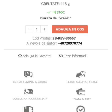
PEDALIERE
RECUPERARE SI INGRIJIRE
GREUTATE
:
113 g
SEPCI /CACIULI / BANDANE
IN STOC
BANDANE
Durata de livrare:
1
CACIULI
ADAUGA IN COS
MASTI/CAGULE
SEPCI
Cod Produs:
SB-REV-30557
Ai nevoie de ajutor?
+40720970774
Adauga la Favorite
Cere informatii
RETUR ACCEPTAT 14 ZILE
CONDITII LIVRARE GRATUITA
CONSULTANTA ONLINE 24/7
PLATA IN RATE