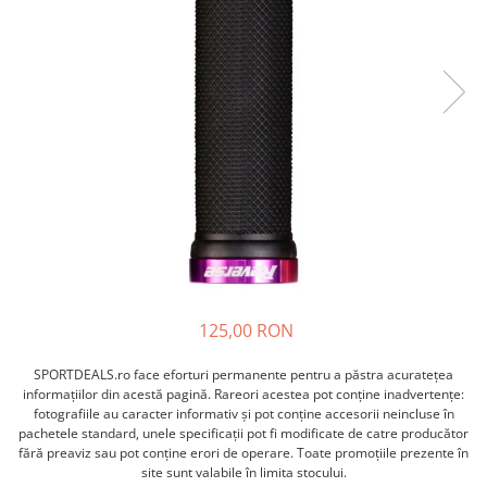
ACCESORII FITNESS
SCULE DEPANARE
18" (varsta 5-7 ani)
HANORACE
SONERII
PROSOAPE FITNESS/YOGA
16" (varsta 4-6 ani)
INCALTAMINTE
ALTE ACCESORII
BANDAJE/PROTECTII/RECUPERARE
14" (varsta 3-5 ani)
HUSE PANTOFI
SUPORTI/STANDURI
FLEXORI
12" (varsta 2-4 ani)
PANTOFI CASUAL
SCAUNE COPII
SALTELE/COVOARE/PAVAJE
BALANCE BIKE (varsta 2-3 ani)
PANTOFI CICLISM
COMPONENTE
SPORT FIT
MANUSI
MASAJ
ANVELOPE SI CAMERE
OCHELARI
CADRE SI PIESE
LENTILE
DIRECTIE
OCHELARI CASUAL
FRANE
OCHELARI CICLISM
FURCI SI AMORTIZOARE
PROTECTII/ARMURI
PEDALE SI ACCESORII
125,00 RON
PIESE E-BIKE
ARMURI
ROTI SI PIESE
SPORTDEALS.ro face eforturi permanente pentru a păstra acurateţea
PROTECTII COATE
informaţiilor din acestă pagină. Rareori acestea pot conţine inadvertenţe:
RULMENTI
PROTECTII GENUNCHI
fotografiile au caracter informativ şi pot conţine accesorii neincluse în
SEI SI COMPONENTE
pachetele standard, unele specificaţii pot fi modificate de catre producător
ALTE PROTECTII
fără preaviz sau pot conţine erori de operare. Toate promoţiile prezente în
TRANSMISIE
PANTALONI PROTECTIE
site sunt valabile în limita stocului.