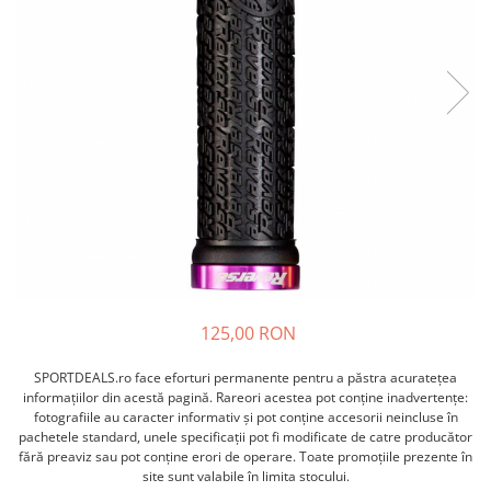
ACCESORII FITNESS
SCULE DEPANARE
18" (varsta 5-7 ani)
HANORACE
SONERII
PROSOAPE FITNESS/YOGA
16" (varsta 4-6 ani)
INCALTAMINTE
ALTE ACCESORII
BANDAJE/PROTECTII/RECUPERARE
14" (varsta 3-5 ani)
HUSE PANTOFI
SUPORTI/STANDURI
FLEXORI
12" (varsta 2-4 ani)
PANTOFI CASUAL
SCAUNE COPII
SALTELE/COVOARE/PAVAJE
BALANCE BIKE (varsta 2-3 ani)
PANTOFI CICLISM
COMPONENTE
SPORT FIT
MANUSI
MASAJ
ANVELOPE SI CAMERE
OCHELARI
CADRE SI PIESE
LENTILE
DIRECTIE
OCHELARI CASUAL
FRANE
OCHELARI CICLISM
FURCI SI AMORTIZOARE
PROTECTII/ARMURI
PEDALE SI ACCESORII
125,00 RON
PIESE E-BIKE
ARMURI
ROTI SI PIESE
SPORTDEALS.ro face eforturi permanente pentru a păstra acurateţea
PROTECTII COATE
informaţiilor din acestă pagină. Rareori acestea pot conţine inadvertenţe:
RULMENTI
PROTECTII GENUNCHI
fotografiile au caracter informativ şi pot conţine accesorii neincluse în
SEI SI COMPONENTE
pachetele standard, unele specificaţii pot fi modificate de catre producător
ALTE PROTECTII
fără preaviz sau pot conţine erori de operare. Toate promoţiile prezente în
TRANSMISIE
PANTALONI PROTECTIE
site sunt valabile în limita stocului.