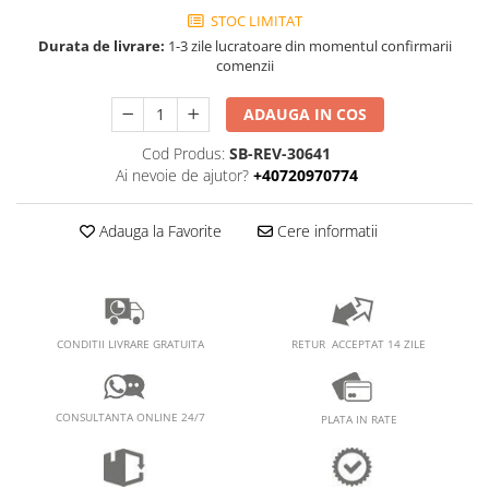
PEDALIERE
RECUPERARE SI INGRIJIRE
STOC LIMITAT
SEPCI /CACIULI / BANDANE
Durata de livrare:
1-3 zile lucratoare din momentul confirmarii
comenzii
BANDANE
CACIULI
ADAUGA IN COS
MASTI/CAGULE
Cod Produs:
SB-REV-30641
SEPCI
Ai nevoie de ajutor?
+40720970774
Adauga la Favorite
Cere informatii
RETUR ACCEPTAT 14 ZILE
CONDITII LIVRARE GRATUITA
CONSULTANTA ONLINE 24/7
PLATA IN RATE