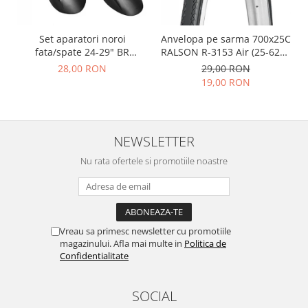
Set aparatori noroi
Anvelopa pe sarma 700x25C
fata/spate 24-29" BR
RALSON R-3153 Air (25-622),
Components, plastic, negre
negru
28,00 RON
29,00 RON
19,00 RON
NEWSLETTER
Nu rata ofertele si promotiile noastre
Vreau sa primesc newsletter cu promotiile
magazinului. Afla mai multe in
Politica de
Confidentialitate
SOCIAL