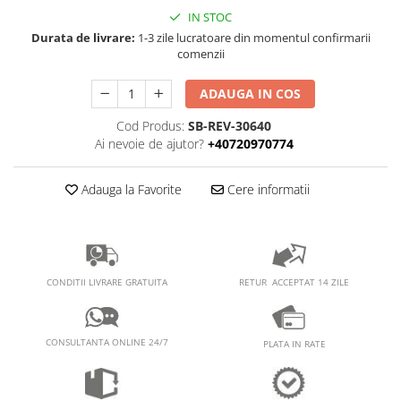
PEDALIERE
RECUPERARE SI INGRIJIRE
IN STOC
SEPCI /CACIULI / BANDANE
Durata de livrare:
1-3 zile lucratoare din momentul confirmarii
comenzii
BANDANE
CACIULI
ADAUGA IN COS
MASTI/CAGULE
Cod Produs:
SB-REV-30640
SEPCI
Ai nevoie de ajutor?
+40720970774
Adauga la Favorite
Cere informatii
RETUR ACCEPTAT 14 ZILE
CONDITII LIVRARE GRATUITA
CONSULTANTA ONLINE 24/7
PLATA IN RATE