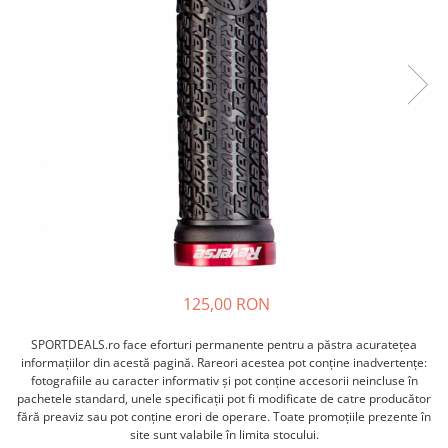
ACCESORII FITNESS
SCULE DEPANARE
18" (varsta 5-7 ani)
HANORACE
SONERII
PROSOAPE FITNESS/YOGA
16" (varsta 4-6 ani)
INCALTAMINTE
ALTE ACCESORII
BANDAJE/PROTECTII/RECUPERARE
14" (varsta 3-5 ani)
HUSE PANTOFI
SUPORTI/STANDURI
FLEXORI
12" (varsta 2-4 ani)
PANTOFI CASUAL
SCAUNE COPII
SALTELE/COVOARE/PAVAJE
BALANCE BIKE (varsta 2-3 ani)
PANTOFI CICLISM
COMPONENTE
SPORT FIT
MANUSI
MASAJ
ANVELOPE SI CAMERE
OCHELARI
CADRE SI PIESE
LENTILE
DIRECTIE
OCHELARI CASUAL
FRANE
OCHELARI CICLISM
FURCI SI AMORTIZOARE
PROTECTII/ARMURI
PEDALE SI ACCESORII
125,00 RON
PIESE E-BIKE
ARMURI
ROTI SI PIESE
SPORTDEALS.ro face eforturi permanente pentru a păstra acurateţea
PROTECTII COATE
informaţiilor din acestă pagină. Rareori acestea pot conţine inadvertenţe:
RULMENTI
PROTECTII GENUNCHI
fotografiile au caracter informativ şi pot conţine accesorii neincluse în
SEI SI COMPONENTE
pachetele standard, unele specificaţii pot fi modificate de catre producător
ALTE PROTECTII
fără preaviz sau pot conţine erori de operare. Toate promoţiile prezente în
TRANSMISIE
PANTALONI PROTECTIE
site sunt valabile în limita stocului.