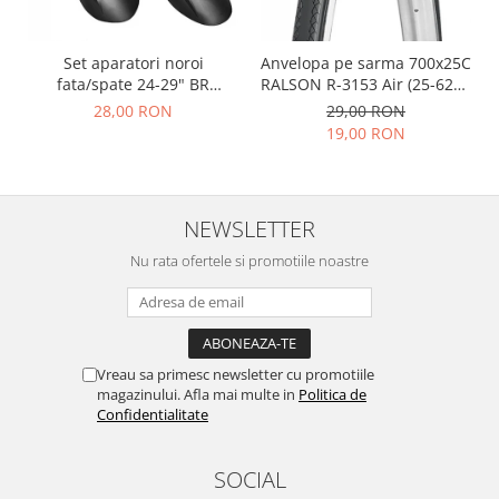
Set aparatori noroi
Anvelopa pe sarma 700x25C
fata/spate 24-29" BR
RALSON R-3153 Air (25-622),
Components, plastic, negre
negru
28,00 RON
29,00 RON
19,00 RON
NEWSLETTER
Nu rata ofertele si promotiile noastre
Vreau sa primesc newsletter cu promotiile
magazinului. Afla mai multe in
Politica de
Confidentialitate
SOCIAL