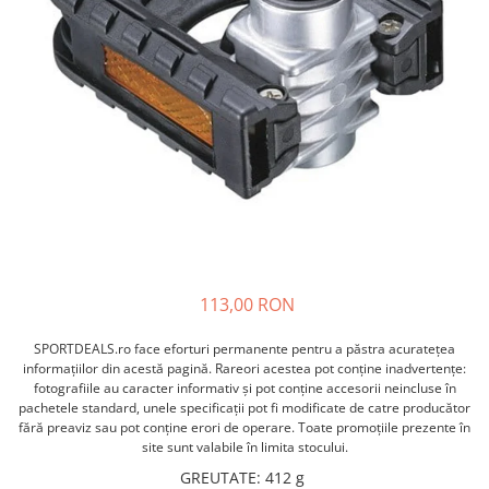
ACCESORII FITNESS
SCULE DEPANARE
18" (varsta 5-7 ani)
HANORACE
SONERII
PROSOAPE FITNESS/YOGA
16" (varsta 4-6 ani)
INCALTAMINTE
ALTE ACCESORII
BANDAJE/PROTECTII/RECUPERARE
14" (varsta 3-5 ani)
HUSE PANTOFI
SUPORTI/STANDURI
FLEXORI
12" (varsta 2-4 ani)
PANTOFI CASUAL
SCAUNE COPII
SALTELE/COVOARE/PAVAJE
BALANCE BIKE (varsta 2-3 ani)
PANTOFI CICLISM
COMPONENTE
SPORT FIT
MANUSI
MASAJ
ANVELOPE SI CAMERE
OCHELARI
CADRE SI PIESE
LENTILE
DIRECTIE
OCHELARI CASUAL
FRANE
OCHELARI CICLISM
FURCI SI AMORTIZOARE
113,00 RON
PROTECTII/ARMURI
PEDALE SI ACCESORII
PIESE E-BIKE
SPORTDEALS.ro face eforturi permanente pentru a păstra acurateţea
ARMURI
informaţiilor din acestă pagină. Rareori acestea pot conţine inadvertenţe:
ROTI SI PIESE
PROTECTII COATE
fotografiile au caracter informativ şi pot conţine accesorii neincluse în
RULMENTI
pachetele standard, unele specificaţii pot fi modificate de catre producător
PROTECTII GENUNCHI
fără preaviz sau pot conţine erori de operare. Toate promoţiile prezente în
SEI SI COMPONENTE
ALTE PROTECTII
site sunt valabile în limita stocului.
TRANSMISIE
PANTALONI PROTECTIE
GREUTATE
:
412 g