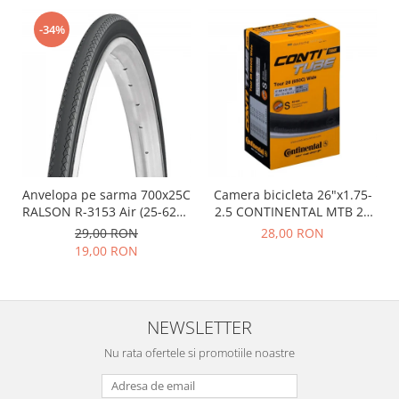
-34%
Anvelopa pe sarma 700x25C
Camera bicicleta 26"x1.75-
RALSON R-3153 Air (25-622),
2.5 CONTINENTAL MTB 26
negru
(47/62-559), valva FV42
29,00 RON
28,00 RON
19,00 RON
NEWSLETTER
Nu rata ofertele si promotiile noastre