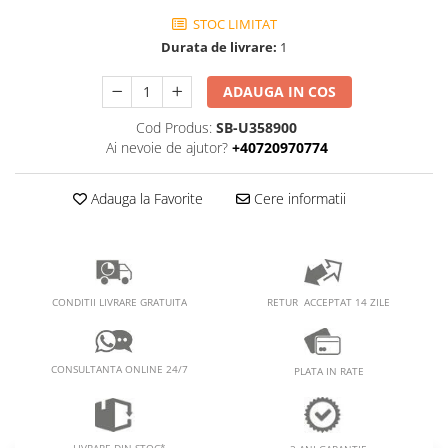
PEDALIERE
RECUPERARE SI INGRIJIRE
STOC LIMITAT
SEPCI /CACIULI / BANDANE
Durata de livrare:
1
BANDANE
ADAUGA IN COS
CACIULI
MASTI/CAGULE
Cod Produs:
SB-U358900
SEPCI
Ai nevoie de ajutor?
+40720970774
Adauga la Favorite
Cere informatii
RETUR ACCEPTAT 14 ZILE
CONDITII LIVRARE GRATUITA
CONSULTANTA ONLINE 24/7
PLATA IN RATE