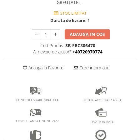
PEDALIERE
RECUPERARE SI INGRIJIRE
GREUTATE
:
-
SEPCI /CACIULI / BANDANE
STOC LIMITAT
Durata de livrare:
1
BANDANE
CACIULI
ADAUGA IN COS
MASTI/CAGULE
SEPCI
Cod Produs:
SB-FRC306470
Ai nevoie de ajutor?
+40720970774
Adauga la Favorite
Cere informatii
RETUR ACCEPTAT 14 ZILE
CONDITII LIVRARE GRATUITA
CONSULTANTA ONLINE 24/7
PLATA IN RATE