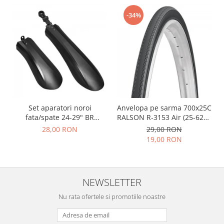
-34%
Set aparatori noroi
Anvelopa pe sarma 700x25C
fata/spate 24-29" BR
RALSON R-3153 Air (25-622),
Components, plastic, negre
negru
28,00 RON
29,00 RON
19,00 RON
NEWSLETTER
Nu rata ofertele si promotiile noastre