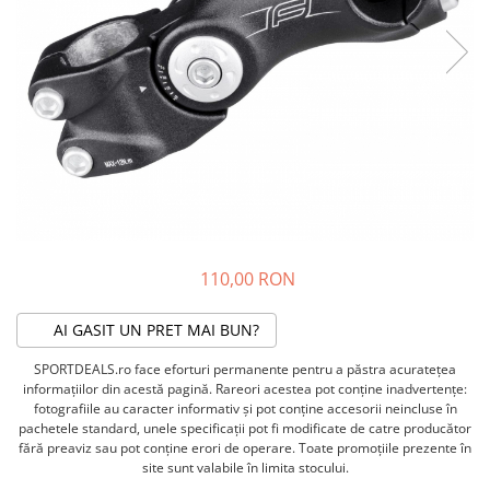
ACCESORII FITNESS
SCULE DEPANARE
18" (varsta 5-7 ani)
HANORACE
SONERII
PROSOAPE FITNESS/YOGA
16" (varsta 4-6 ani)
INCALTAMINTE
ALTE ACCESORII
BANDAJE/PROTECTII/RECUPERARE
14" (varsta 3-5 ani)
HUSE PANTOFI
SUPORTI/STANDURI
FLEXORI
12" (varsta 2-4 ani)
PANTOFI CASUAL
SCAUNE COPII
SALTELE/COVOARE/PAVAJE
BALANCE BIKE (varsta 2-3 ani)
PANTOFI CICLISM
COMPONENTE
SPORT FIT
MANUSI
MASAJ
ANVELOPE SI CAMERE
OCHELARI
CADRE SI PIESE
LENTILE
DIRECTIE
OCHELARI CASUAL
FRANE
110,00 RON
OCHELARI CICLISM
FURCI SI AMORTIZOARE
PROTECTII/ARMURI
PEDALE SI ACCESORII
AI GASIT UN PRET MAI BUN?
PIESE E-BIKE
ARMURI
SPORTDEALS.ro face eforturi permanente pentru a păstra acurateţea
ROTI SI PIESE
PROTECTII COATE
informaţiilor din acestă pagină. Rareori acestea pot conţine inadvertenţe:
RULMENTI
fotografiile au caracter informativ şi pot conţine accesorii neincluse în
PROTECTII GENUNCHI
pachetele standard, unele specificaţii pot fi modificate de catre producător
SEI SI COMPONENTE
ALTE PROTECTII
fără preaviz sau pot conţine erori de operare. Toate promoţiile prezente în
TRANSMISIE
PANTALONI PROTECTIE
site sunt valabile în limita stocului.