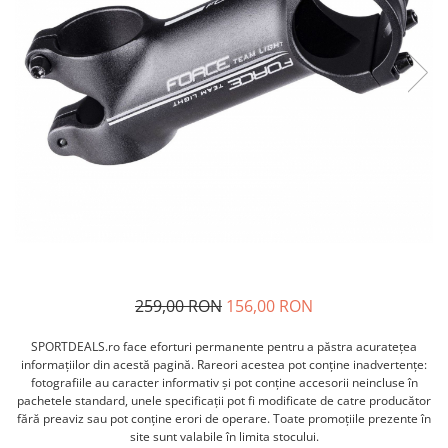
ACCESORII FITNESS
SCULE DEPANARE
18" (varsta 5-7 ani)
HANORACE
SONERII
PROSOAPE FITNESS/YOGA
16" (varsta 4-6 ani)
INCALTAMINTE
ALTE ACCESORII
BANDAJE/PROTECTII/RECUPERARE
14" (varsta 3-5 ani)
HUSE PANTOFI
SUPORTI/STANDURI
FLEXORI
12" (varsta 2-4 ani)
PANTOFI CASUAL
SCAUNE COPII
SALTELE/COVOARE/PAVAJE
BALANCE BIKE (varsta 2-3 ani)
PANTOFI CICLISM
COMPONENTE
SPORT FIT
MANUSI
MASAJ
ANVELOPE SI CAMERE
OCHELARI
CADRE SI PIESE
LENTILE
DIRECTIE
OCHELARI CASUAL
FRANE
OCHELARI CICLISM
FURCI SI AMORTIZOARE
PROTECTII/ARMURI
PEDALE SI ACCESORII
259,00 RON
156,00 RON
PIESE E-BIKE
ARMURI
ROTI SI PIESE
SPORTDEALS.ro face eforturi permanente pentru a păstra acurateţea
PROTECTII COATE
informaţiilor din acestă pagină. Rareori acestea pot conţine inadvertenţe:
RULMENTI
PROTECTII GENUNCHI
fotografiile au caracter informativ şi pot conţine accesorii neincluse în
SEI SI COMPONENTE
pachetele standard, unele specificaţii pot fi modificate de catre producător
ALTE PROTECTII
fără preaviz sau pot conţine erori de operare. Toate promoţiile prezente în
TRANSMISIE
PANTALONI PROTECTIE
site sunt valabile în limita stocului.