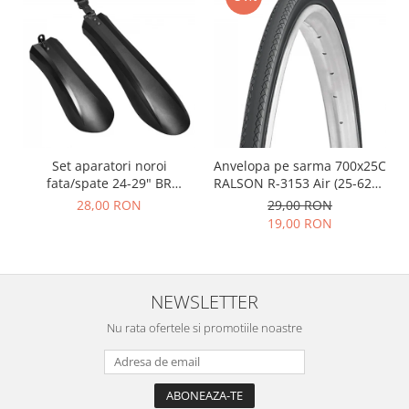
Set aparatori noroi
Anvelopa pe sarma 700x25C
fata/spate 24-29" BR
RALSON R-3153 Air (25-622),
Components, plastic, negre
negru
28,00 RON
29,00 RON
19,00 RON
NEWSLETTER
Nu rata ofertele si promotiile noastre