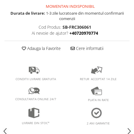
PEDALIERE
RECUPERARE SI INGRIJIRE
MOMENTAN INDISPONIBIL
SEPCI /CACIULI / BANDANE
Durata de livrare:
1-3 zile lucratoare din momentul confirmarii
comenzii
BANDANE
Cod Produs:
SB-FRC306061
CACIULI
Ai nevoie de ajutor?
+40720970774
MASTI/CAGULE
SEPCI
Adauga la Favorite
Cere informatii
RETUR ACCEPTAT 14 ZILE
CONDITII LIVRARE GRATUITA
CONSULTANTA ONLINE 24/7
PLATA IN RATE
LIVRARE DIN STOC*
2 ANI GARANTIE