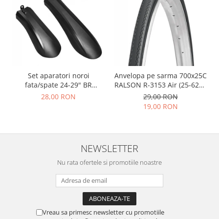
Set aparatori noroi
Anvelopa pe sarma 700x25C
fata/spate 24-29" BR
RALSON R-3153 Air (25-622),
Components, plastic, negre
negru
28,00 RON
29,00 RON
19,00 RON
NEWSLETTER
Nu rata ofertele si promotiile noastre
Vreau sa primesc newsletter cu promotiile