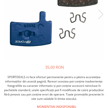
ACCESORII FITNESS
SCULE DEPANARE
18" (varsta 5-7 ani)
HANORACE
SONERII
PROSOAPE FITNESS/YOGA
16" (varsta 4-6 ani)
INCALTAMINTE
ALTE ACCESORII
BANDAJE/PROTECTII/RECUPERARE
14" (varsta 3-5 ani)
HUSE PANTOFI
SUPORTI/STANDURI
FLEXORI
12" (varsta 2-4 ani)
PANTOFI CASUAL
SCAUNE COPII
SALTELE/COVOARE/PAVAJE
BALANCE BIKE (varsta 2-3 ani)
PANTOFI CICLISM
COMPONENTE
SPORT FIT
MANUSI
MASAJ
ANVELOPE SI CAMERE
OCHELARI
CADRE SI PIESE
LENTILE
DIRECTIE
OCHELARI CASUAL
FRANE
OCHELARI CICLISM
FURCI SI AMORTIZOARE
35,00 RON
PROTECTII/ARMURI
PEDALE SI ACCESORII
PIESE E-BIKE
SPORTDEALS.ro face eforturi permanente pentru a păstra acurateţea
ARMURI
informaţiilor din acestă pagină. Rareori acestea pot conţine inadvertenţe:
ROTI SI PIESE
PROTECTII COATE
fotografiile au caracter informativ şi pot conţine accesorii neincluse în
RULMENTI
pachetele standard, unele specificaţii pot fi modificate de catre producător
PROTECTII GENUNCHI
fără preaviz sau pot conţine erori de operare. Toate promoţiile prezente în
SEI SI COMPONENTE
ALTE PROTECTII
site sunt valabile în limita stocului.
TRANSMISIE
PANTALONI PROTECTIE
MOMENTAN INDISPONIBIL