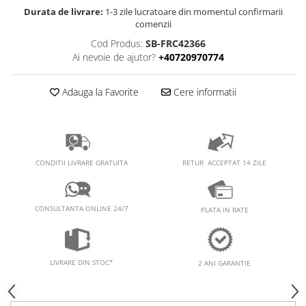
PEDALIERE
RECUPERARE SI INGRIJIRE
Durata de livrare:
1-3 zile lucratoare din momentul confirmarii
comenzii
SEPCI /CACIULI / BANDANE
Cod Produs:
SB-FRC42366
BANDANE
Ai nevoie de ajutor?
+40720970774
CACIULI
MASTI/CAGULE
Adauga la Favorite
Cere informatii
SEPCI
RETUR ACCEPTAT 14 ZILE
CONDITII LIVRARE GRATUITA
CONSULTANTA ONLINE 24/7
PLATA IN RATE
LIVRARE DIN STOC*
2 ANI GARANTIE