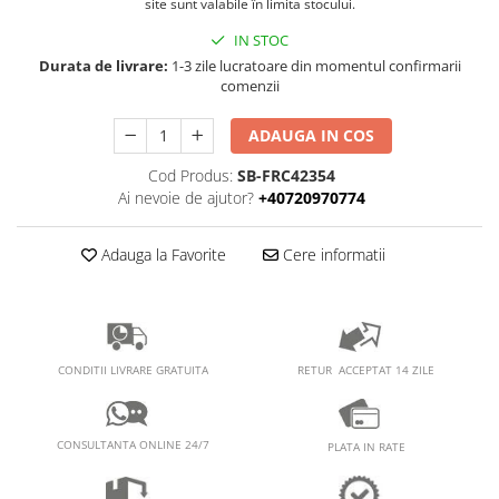
PEDALIERE
site sunt valabile în limita stocului.
RECUPERARE SI INGRIJIRE
SEPCI /CACIULI / BANDANE
IN STOC
Durata de livrare:
1-3 zile lucratoare din momentul confirmarii
BANDANE
comenzii
CACIULI
MASTI/CAGULE
ADAUGA IN COS
SEPCI
Cod Produs:
SB-FRC42354
Ai nevoie de ajutor?
+40720970774
Adauga la Favorite
Cere informatii
RETUR ACCEPTAT 14 ZILE
CONDITII LIVRARE GRATUITA
CONSULTANTA ONLINE 24/7
PLATA IN RATE