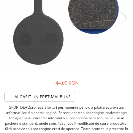
ACCESORII FITNESS
SCULE DEPANARE
18" (varsta 5-7 ani)
HANORACE
SONERII
PROSOAPE FITNESS/YOGA
16" (varsta 4-6 ani)
INCALTAMINTE
ALTE ACCESORII
BANDAJE/PROTECTII/RECUPERARE
14" (varsta 3-5 ani)
HUSE PANTOFI
SUPORTI/STANDURI
FLEXORI
12" (varsta 2-4 ani)
PANTOFI CASUAL
SCAUNE COPII
SALTELE/COVOARE/PAVAJE
BALANCE BIKE (varsta 2-3 ani)
PANTOFI CICLISM
COMPONENTE
SPORT FIT
MANUSI
MASAJ
ANVELOPE SI CAMERE
OCHELARI
CADRE SI PIESE
LENTILE
DIRECTIE
OCHELARI CASUAL
FRANE
OCHELARI CICLISM
FURCI SI AMORTIZOARE
44,00 RON
PROTECTII/ARMURI
PEDALE SI ACCESORII
PIESE E-BIKE
ARMURI
AI GASIT UN PRET MAI BUN?
ROTI SI PIESE
PROTECTII COATE
SPORTDEALS.ro face eforturi permanente pentru a păstra acurateţea
RULMENTI
PROTECTII GENUNCHI
informaţiilor din acestă pagină. Rareori acestea pot conţine inadvertenţe:
SEI SI COMPONENTE
fotografiile au caracter informativ şi pot conţine accesorii neincluse în
ALTE PROTECTII
pachetele standard, unele specificaţii pot fi modificate de catre producător
TRANSMISIE
PANTALONI PROTECTIE
fără preaviz sau pot conţine erori de operare. Toate promoţiile prezente în