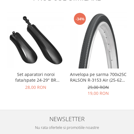
-34%
Set aparatori noroi
Anvelopa pe sarma 700x25C
fata/spate 24-29" BR
RALSON R-3153 Air (25-622),
Components, plastic, negre
negru
28,00 RON
29,00 RON
19,00 RON
NEWSLETTER
Nu rata ofertele si promotiile noastre