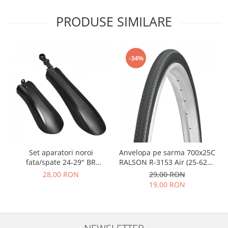
PRODUSE SIMILARE
-34%
Set aparatori noroi
Anvelopa pe sarma 700x25C
fata/spate 24-29" BR
RALSON R-3153 Air (25-622),
Components, plastic, negre
negru
28,00 RON
29,00 RON
19,00 RON