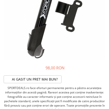
ACCESORII FITNESS
SCULE DEPANARE
18" (varsta 5-7 ani)
HANORACE
SONERII
PROSOAPE FITNESS/YOGA
16" (varsta 4-6 ani)
INCALTAMINTE
ALTE ACCESORII
BANDAJE/PROTECTII/RECUPERARE
14" (varsta 3-5 ani)
HUSE PANTOFI
SUPORTI/STANDURI
FLEXORI
12" (varsta 2-4 ani)
PANTOFI CASUAL
SCAUNE COPII
SALTELE/COVOARE/PAVAJE
BALANCE BIKE (varsta 2-3 ani)
PANTOFI CICLISM
COMPONENTE
SPORT FIT
MANUSI
MASAJ
ANVELOPE SI CAMERE
OCHELARI
CADRE SI PIESE
LENTILE
DIRECTIE
OCHELARI CASUAL
FRANE
OCHELARI CICLISM
FURCI SI AMORTIZOARE
98,00 RON
PROTECTII/ARMURI
PEDALE SI ACCESORII
PIESE E-BIKE
ARMURI
AI GASIT UN PRET MAI BUN?
ROTI SI PIESE
PROTECTII COATE
SPORTDEALS.ro face eforturi permanente pentru a păstra acurateţea
RULMENTI
PROTECTII GENUNCHI
informaţiilor din acestă pagină. Rareori acestea pot conţine inadvertenţe:
SEI SI COMPONENTE
fotografiile au caracter informativ şi pot conţine accesorii neincluse în
ALTE PROTECTII
pachetele standard, unele specificaţii pot fi modificate de catre producător
TRANSMISIE
PANTALONI PROTECTIE
fără preaviz sau pot conţine erori de operare. Toate promoţiile prezente în