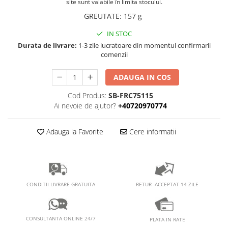
PEDALIERE
site sunt valabile în limita stocului.
RECUPERARE SI INGRIJIRE
GREUTATE
:
157 g
SEPCI /CACIULI / BANDANE
IN STOC
BANDANE
Durata de livrare:
1-3 zile lucratoare din momentul confirmarii
CACIULI
comenzii
MASTI/CAGULE
SEPCI
ADAUGA IN COS
Cod Produs:
SB-FRC75115
Ai nevoie de ajutor?
+40720970774
Adauga la Favorite
Cere informatii
RETUR ACCEPTAT 14 ZILE
CONDITII LIVRARE GRATUITA
CONSULTANTA ONLINE 24/7
PLATA IN RATE