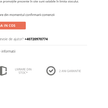
 promoţiile prezente în site sunt valabile în limita stocului.
oare din momentul confirmarii comenzii
A IN COS
nevoie de ajutor?
+40720970774
informatii
LIVRARE DIN
2 ANI GARANTIE
STOC*