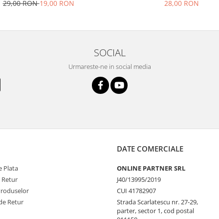
FV42
29,00 RON
19,00 RON
28,00 RON
SOCIAL
Urmareste-ne in social media
DATE COMERCIALE
 Plata
ONLINE PARTNER SRL
e Retur
J40/13995/2019
Produselor
CUI 41782907
de Retur
Strada Scarlatescu nr. 27-29,
parter, sector 1, cod postal