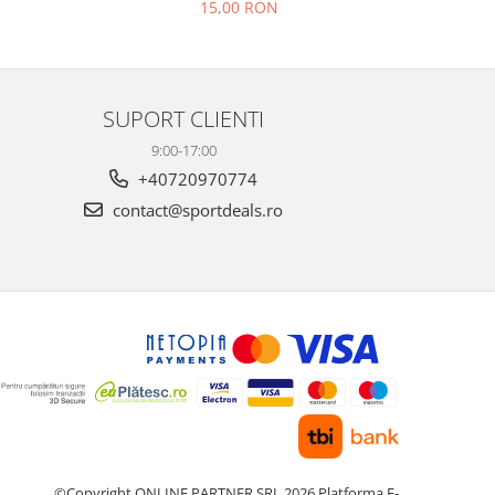
15,00 RON
26
SUPORT CLIENTI
9:00-17:00
+40720970774
contact@sportdeals.ro
©Copyright ONLINE PARTNER SRL 2026
Platforma E-