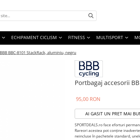
ECHIPAMENT CICLISM
FITNESS
MULTISPORT
MO
 BBB BBC-8101 StackRack, aluminiu, negru
Portbagaj accesorii B
95,00 RON
AI GASIT UN PRET MAI BU
SPORTDEALS.ro face eforturi permanen
Rareori acestea pot conţine inadverten
neincluse în pachetele standard, unele