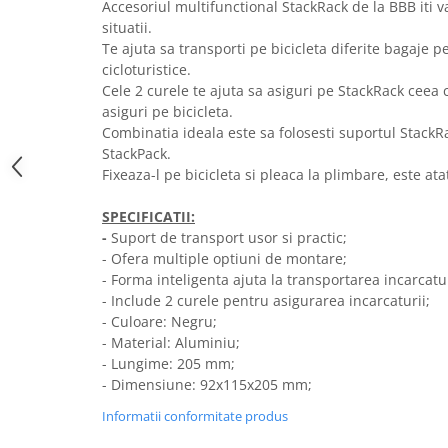
PEDALIERE
RECUPERARE SI INGRIJIRE
Accesoriul multifunctional StackRack de la BBB iti va 
situatii.
SEPCI /CACIULI / BANDANE
Te ajuta sa transporti pe bicicleta diferite bagaje p
BANDANE
cicloturistice.
Cele 2 curele te ajuta sa asiguri pe StackRack ceea ce
CACIULI
asiguri pe bicicleta.
MASTI/CAGULE
Combinatia ideala este sa folosesti suportul Stack
SEPCI
StackPack.
Fixeaza-l pe bicicleta si pleaca la plimbare, este at
SPECIFICATII:
-
Suport de transport usor si practic;
-
Ofera multiple optiuni de montare;
-
Forma inteligenta ajuta la transportarea incarcatur
-
Include 2 curele pentru asigurarea incarcaturii;
-
Culoare: Negru;
-
Material: Aluminiu;
-
Lungime: 205 mm;
-
Dimensiune: 92x115x205 mm;
Informatii conformitate produs