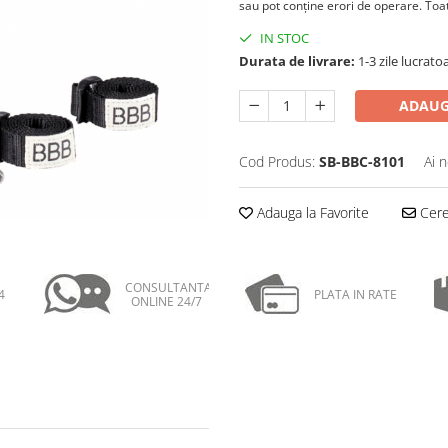
sau pot conţine erori de operare. Toate
IN STOC
Durata de livrare:
1-3 zile lucrat
ADAUG
Cod Produs:
SB-BBC-8101
Ai 
Adauga la Favorite
Cere 
CONSULTANTA
4
PLATA IN RATE
ONLINE 24/7