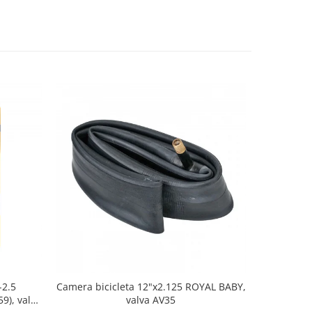
-38%
-2.5
Camera bicicleta 12"x2.125 ROYAL BABY,
Far fata F
9), valva
valva AV35