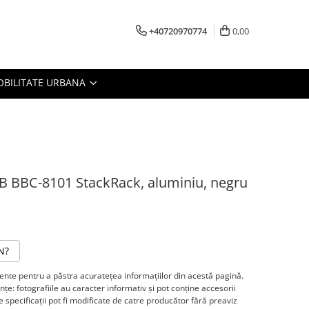
+40720970774
0,00
BILITATE URBANA
BB BBC-8101 StackRack, aluminiu, negru
N?
te pentru a păstra acurateţea informaţiilor din acestă pagină.
ţe: fotografiile au caracter informativ şi pot conţine accesorii
 specificaţii pot fi modificate de catre producător fără preaviz