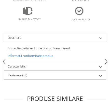
PEDALIERE
PLATA IN RATE
RECUPERARE SI INGRIJIRE
SEPCI /CACIULI / BANDANE
BANDANE
LIVRARE DIN STOC*
2 ANI GARANTIE
CACIULI
MASTI/CAGULE
SEPCI
Descriere
Protectie pedalier Force plastic transparent
Informatii conformitate produs
Caracteristici
Review-uri
(0)
PRODUSE SIMILARE