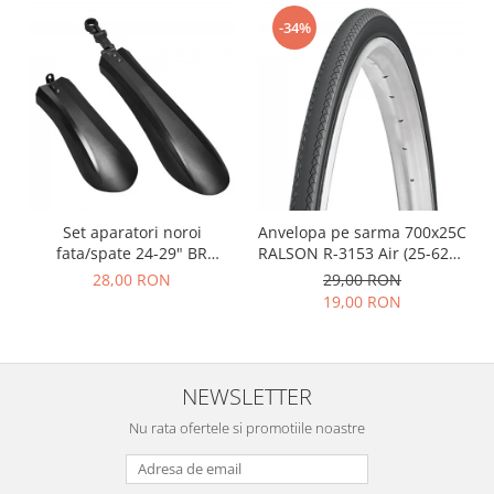
-34%
Set aparatori noroi
Anvelopa pe sarma 700x25C
fata/spate 24-29" BR
RALSON R-3153 Air (25-622),
Components, plastic, negre
negru
28,00 RON
29,00 RON
19,00 RON
NEWSLETTER
Nu rata ofertele si promotiile noastre