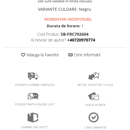
PEDALIERE
site sunt valabile în limita stocului.
RECUPERARE SI INGRIJIRE
VARIANTE CULOARE
:
Negru
SEPCI /CACIULI / BANDANE
MOMENTAN INDISPONIBIL
BANDANE
Durata de livrare:
1
CACIULI
Cod Produs:
SB-FRC702604
MASTI/CAGULE
Ai nevoie de ajutor?
+40720970774
SEPCI
Adauga la Favorite
Cere informatii
RETUR ACCEPTAT 14 ZILE
CONDITII LIVRARE GRATUITA
CONSULTANTA ONLINE 24/7
PLATA IN RATE
LIVRARE DIN STOC*
2 ANI GARANTIE