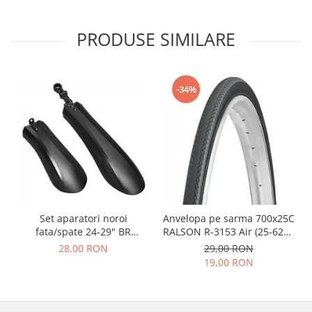
PRODUSE SIMILARE
-34%
Set aparatori noroi
Anvelopa pe sarma 700x25C
fata/spate 24-29" BR
RALSON R-3153 Air (25-622),
Components, plastic, negre
negru
28,00 RON
29,00 RON
19,00 RON