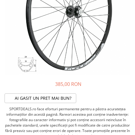
ACCESORII FITNESS
SCULE DEPANARE
18" (varsta 5-7 ani)
HANORACE
SONERII
PROSOAPE FITNESS/YOGA
16" (varsta 4-6 ani)
INCALTAMINTE
ALTE ACCESORII
BANDAJE/PROTECTII/RECUPERARE
14" (varsta 3-5 ani)
HUSE PANTOFI
SUPORTI/STANDURI
FLEXORI
12" (varsta 2-4 ani)
PANTOFI CASUAL
SCAUNE COPII
SALTELE/COVOARE/PAVAJE
BALANCE BIKE (varsta 2-3 ani)
PANTOFI CICLISM
COMPONENTE
SPORT FIT
MANUSI
MASAJ
ANVELOPE SI CAMERE
OCHELARI
CADRE SI PIESE
LENTILE
DIRECTIE
OCHELARI CASUAL
FRANE
OCHELARI CICLISM
FURCI SI AMORTIZOARE
385,00 RON
PROTECTII/ARMURI
PEDALE SI ACCESORII
PIESE E-BIKE
ARMURI
AI GASIT UN PRET MAI BUN?
ROTI SI PIESE
PROTECTII COATE
SPORTDEALS.ro face eforturi permanente pentru a păstra acurateţea
RULMENTI
PROTECTII GENUNCHI
informaţiilor din acestă pagină. Rareori acestea pot conţine inadvertenţe:
SEI SI COMPONENTE
fotografiile au caracter informativ şi pot conţine accesorii neincluse în
ALTE PROTECTII
pachetele standard, unele specificaţii pot fi modificate de catre producător
TRANSMISIE
PANTALONI PROTECTIE
fără preaviz sau pot conţine erori de operare. Toate promoţiile prezente în