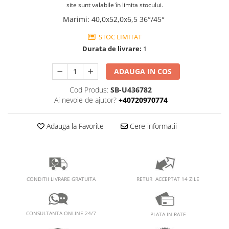
PEDALIERE
RECUPERARE SI INGRIJIRE
site sunt valabile în limita stocului.
SEPCI /CACIULI / BANDANE
Marimi
:
40,0x52,0x6,5 36°/45°
BANDANE
STOC LIMITAT
CACIULI
Durata de livrare:
1
MASTI/CAGULE
ADAUGA IN COS
SEPCI
Cod Produs:
SB-U436782
Ai nevoie de ajutor?
+40720970774
Adauga la Favorite
Cere informatii
RETUR ACCEPTAT 14 ZILE
CONDITII LIVRARE GRATUITA
CONSULTANTA ONLINE 24/7
PLATA IN RATE