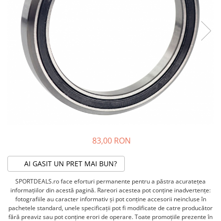
ACCESORII FITNESS
SCULE DEPANARE
18" (varsta 5-7 ani)
HANORACE
SONERII
PROSOAPE FITNESS/YOGA
16" (varsta 4-6 ani)
INCALTAMINTE
ALTE ACCESORII
BANDAJE/PROTECTII/RECUPERARE
14" (varsta 3-5 ani)
HUSE PANTOFI
SUPORTI/STANDURI
FLEXORI
12" (varsta 2-4 ani)
PANTOFI CASUAL
SCAUNE COPII
SALTELE/COVOARE/PAVAJE
BALANCE BIKE (varsta 2-3 ani)
PANTOFI CICLISM
COMPONENTE
SPORT FIT
MANUSI
MASAJ
ANVELOPE SI CAMERE
OCHELARI
CADRE SI PIESE
LENTILE
DIRECTIE
OCHELARI CASUAL
FRANE
OCHELARI CICLISM
FURCI SI AMORTIZOARE
83,00 RON
PROTECTII/ARMURI
PEDALE SI ACCESORII
PIESE E-BIKE
ARMURI
AI GASIT UN PRET MAI BUN?
ROTI SI PIESE
PROTECTII COATE
SPORTDEALS.ro face eforturi permanente pentru a păstra acurateţea
RULMENTI
PROTECTII GENUNCHI
informaţiilor din acestă pagină. Rareori acestea pot conţine inadvertenţe:
SEI SI COMPONENTE
ALTE PROTECTII
fotografiile au caracter informativ şi pot conţine accesorii neincluse în
pachetele standard, unele specificaţii pot fi modificate de catre producător
TRANSMISIE
PANTALONI PROTECTIE
fără preaviz sau pot conţine erori de operare. Toate promoţiile prezente în