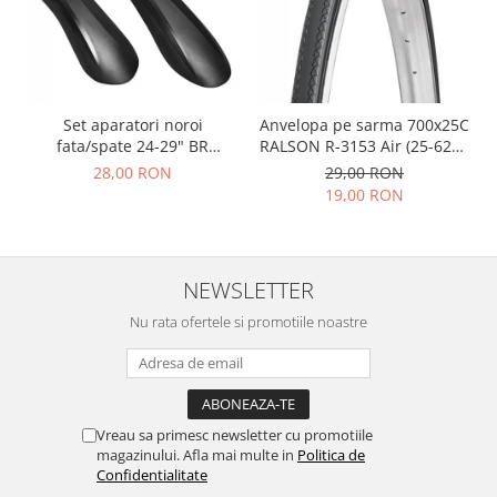
Set aparatori noroi
Anvelopa pe sarma 700x25C
fata/spate 24-29" BR
RALSON R-3153 Air (25-622),
Components, plastic, negre
negru
28,00 RON
29,00 RON
19,00 RON
NEWSLETTER
Nu rata ofertele si promotiile noastre
Vreau sa primesc newsletter cu promotiile
magazinului. Afla mai multe in
Politica de
Confidentialitate