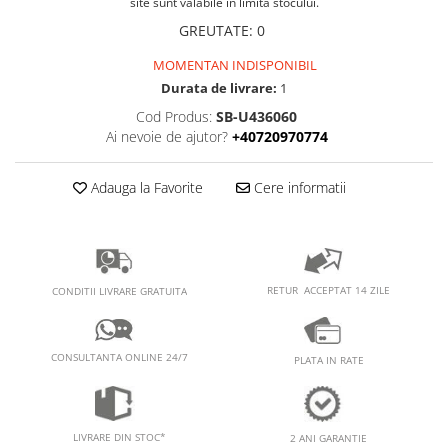
PEDALIERE
site sunt valabile în limita stocului.
RECUPERARE SI INGRIJIRE
GREUTATE
:
0
SEPCI /CACIULI / BANDANE
MOMENTAN INDISPONIBIL
BANDANE
Durata de livrare:
1
CACIULI
Cod Produs:
SB-U436060
MASTI/CAGULE
Ai nevoie de ajutor?
+40720970774
SEPCI
Adauga la Favorite
Cere informatii
RETUR ACCEPTAT 14 ZILE
CONDITII LIVRARE GRATUITA
CONSULTANTA ONLINE 24/7
PLATA IN RATE
LIVRARE DIN STOC*
2 ANI GARANTIE