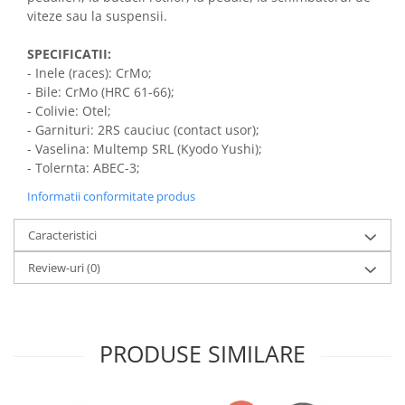
viteze sau la suspensii.
SPECIFICATII:
-
Inele (races): CrMo;
-
Bile: CrMo (HRC 61-66);
-
Colivie: Otel;
-
Garnituri: 2RS cauciuc (contact usor);
-
Vaselina: Multemp SRL (Kyodo Yushi);
-
Tolernta: ABEC-3;
Informatii conformitate produs
Caracteristici
Review-uri
(0)
PRODUSE SIMILARE