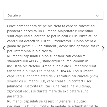
Descriere
Orice componenta de pe bicicleta ta care se roteste sau
pivoteaza necesita un rulment. Majoritate rulmentilor
sunt capsulati si acestia se pot inlocui cu usurinta atunci
cand sunt defecti sau uzati. Producatorul Union ofera o
gama de peste 150 de rulmenti, acoperind aproape tot ce
poti intampina la o bicicleta.
Rulmentii capsulati Union sunt fabricati conform
standardului ABEC-3, standardul cel mai comun in
industria bicicletelor. Ambele inele ale rulmentilor sunt
fabricate din CrMO calit pana la HRA 66. Toti rulmentii
capsulati sunt completati de 2 garnituri cauciucate (2RS),
similar cu rulmentii LLB, care creaza un contact usor
(alunecos). Datorita utilizarii unei vaseline Multemp,
zgomotul redus si durata mare de exploatare sunt
garantate.
Rulmentii capsulati se gasesc in general la butucii
pedalieri, la butucii rotilor, la pedale, la schimbatorul de