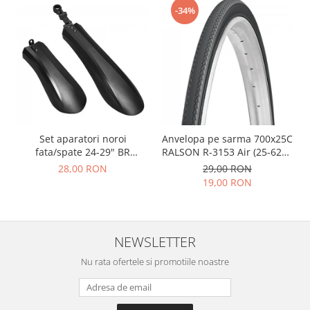
-34%
Set aparatori noroi
Anvelopa pe sarma 700x25C
fata/spate 24-29" BR
RALSON R-3153 Air (25-622),
Components, plastic, negre
negru
28,00 RON
29,00 RON
19,00 RON
NEWSLETTER
Nu rata ofertele si promotiile noastre