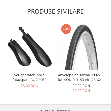
PRODUSE SIMILARE
-34%
Set aparatori noroi
Anvelopa pe sarma 700x25C
fata/spate 24-29" BR
RALSON R-3153 Air (25-622),
Components, plastic, negre
negru
28,00 RON
29,00 RON
19,00 RON