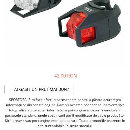
ACCESORII FITNESS
SCULE DEPANARE
18" (varsta 5-7 ani)
HANORACE
SONERII
PROSOAPE FITNESS/YOGA
16" (varsta 4-6 ani)
INCALTAMINTE
ALTE ACCESORII
BANDAJE/PROTECTII/RECUPERARE
14" (varsta 3-5 ani)
HUSE PANTOFI
SUPORTI/STANDURI
FLEXORI
12" (varsta 2-4 ani)
PANTOFI CASUAL
SCAUNE COPII
SALTELE/COVOARE/PAVAJE
BALANCE BIKE (varsta 2-3 ani)
PANTOFI CICLISM
COMPONENTE
SPORT FIT
MANUSI
MASAJ
ANVELOPE SI CAMERE
OCHELARI
CADRE SI PIESE
LENTILE
DIRECTIE
OCHELARI CASUAL
FRANE
43,00 RON
OCHELARI CICLISM
FURCI SI AMORTIZOARE
PROTECTII/ARMURI
PEDALE SI ACCESORII
AI GASIT UN PRET MAI BUN?
PIESE E-BIKE
ARMURI
SPORTDEALS.ro face eforturi permanente pentru a păstra acurateţea
ROTI SI PIESE
PROTECTII COATE
informaţiilor din acestă pagină. Rareori acestea pot conţine inadvertenţe:
RULMENTI
PROTECTII GENUNCHI
fotografiile au caracter informativ şi pot conţine accesorii neincluse în
SEI SI COMPONENTE
pachetele standard, unele specificaţii pot fi modificate de catre producător
ALTE PROTECTII
fără preaviz sau pot conţine erori de operare. Toate promoţiile prezente în
TRANSMISIE
PANTALONI PROTECTIE
site sunt valabile în limita stocului.