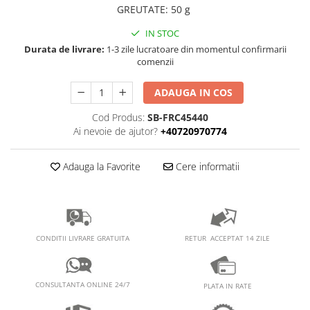
PEDALIERE
RECUPERARE SI INGRIJIRE
GREUTATE
:
50 g
SEPCI /CACIULI / BANDANE
IN STOC
BANDANE
Durata de livrare:
1-3 zile lucratoare din momentul confirmarii
comenzii
CACIULI
MASTI/CAGULE
ADAUGA IN COS
SEPCI
Cod Produs:
SB-FRC45440
Ai nevoie de ajutor?
+40720970774
Adauga la Favorite
Cere informatii
RETUR ACCEPTAT 14 ZILE
CONDITII LIVRARE GRATUITA
CONSULTANTA ONLINE 24/7
PLATA IN RATE