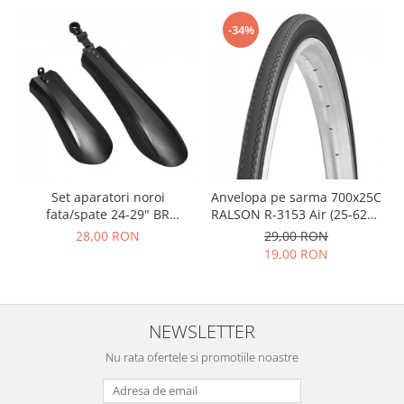
-34%
Set aparatori noroi
Anvelopa pe sarma 700x25C
fata/spate 24-29" BR
RALSON R-3153 Air (25-622),
Components, plastic, negre
negru
28,00 RON
29,00 RON
19,00 RON
NEWSLETTER
Nu rata ofertele si promotiile noastre