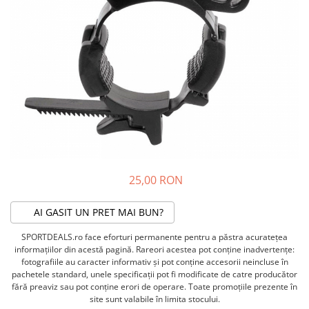
ACCESORII FITNESS
SCULE DEPANARE
18" (varsta 5-7 ani)
HANORACE
SONERII
PROSOAPE FITNESS/YOGA
16" (varsta 4-6 ani)
INCALTAMINTE
ALTE ACCESORII
BANDAJE/PROTECTII/RECUPERARE
14" (varsta 3-5 ani)
HUSE PANTOFI
SUPORTI/STANDURI
FLEXORI
12" (varsta 2-4 ani)
PANTOFI CASUAL
SCAUNE COPII
SALTELE/COVOARE/PAVAJE
BALANCE BIKE (varsta 2-3 ani)
PANTOFI CICLISM
COMPONENTE
SPORT FIT
MANUSI
MASAJ
ANVELOPE SI CAMERE
OCHELARI
CADRE SI PIESE
LENTILE
DIRECTIE
OCHELARI CASUAL
FRANE
25,00 RON
OCHELARI CICLISM
FURCI SI AMORTIZOARE
PROTECTII/ARMURI
PEDALE SI ACCESORII
AI GASIT UN PRET MAI BUN?
PIESE E-BIKE
ARMURI
SPORTDEALS.ro face eforturi permanente pentru a păstra acurateţea
ROTI SI PIESE
PROTECTII COATE
informaţiilor din acestă pagină. Rareori acestea pot conţine inadvertenţe:
RULMENTI
PROTECTII GENUNCHI
fotografiile au caracter informativ şi pot conţine accesorii neincluse în
SEI SI COMPONENTE
pachetele standard, unele specificaţii pot fi modificate de catre producător
ALTE PROTECTII
fără preaviz sau pot conţine erori de operare. Toate promoţiile prezente în
TRANSMISIE
PANTALONI PROTECTIE
site sunt valabile în limita stocului.