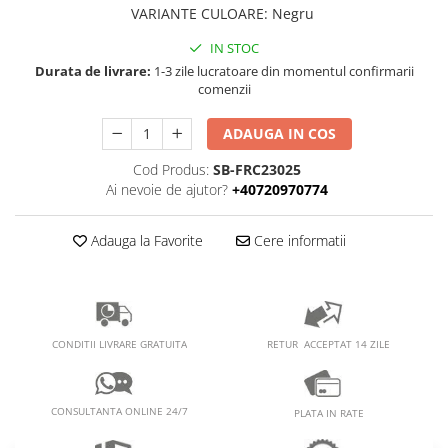
PEDALIERE
RECUPERARE SI INGRIJIRE
VARIANTE CULOARE
:
Negru
SEPCI /CACIULI / BANDANE
IN STOC
BANDANE
Durata de livrare:
1-3 zile lucratoare din momentul confirmarii
comenzii
CACIULI
MASTI/CAGULE
ADAUGA IN COS
SEPCI
Cod Produs:
SB-FRC23025
Ai nevoie de ajutor?
+40720970774
Adauga la Favorite
Cere informatii
RETUR ACCEPTAT 14 ZILE
CONDITII LIVRARE GRATUITA
CONSULTANTA ONLINE 24/7
PLATA IN RATE