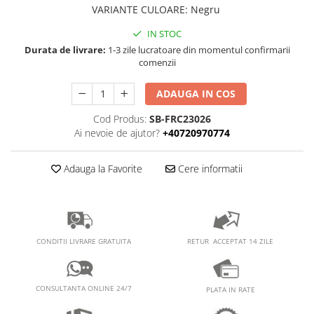
PEDALIERE
RECUPERARE SI INGRIJIRE
VARIANTE CULOARE
:
Negru
SEPCI /CACIULI / BANDANE
IN STOC
BANDANE
Durata de livrare:
1-3 zile lucratoare din momentul confirmarii
comenzii
CACIULI
MASTI/CAGULE
ADAUGA IN COS
SEPCI
Cod Produs:
SB-FRC23026
Ai nevoie de ajutor?
+40720970774
Adauga la Favorite
Cere informatii
RETUR ACCEPTAT 14 ZILE
CONDITII LIVRARE GRATUITA
CONSULTANTA ONLINE 24/7
PLATA IN RATE