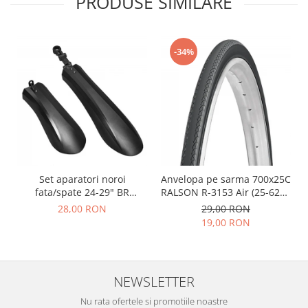
PRODUSE SIMILARE
-34%
Set aparatori noroi
Anvelopa pe sarma 700x25C
fata/spate 24-29" BR
RALSON R-3153 Air (25-622),
Components, plastic, negre
negru
28,00 RON
29,00 RON
19,00 RON
NEWSLETTER
Nu rata ofertele si promotiile noastre