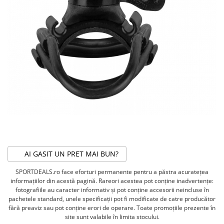
ACCESORII FITNESS
SCULE DEPANARE
18" (varsta 5-7 ani)
HANORACE
SONERII
PROSOAPE FITNESS/YOGA
16" (varsta 4-6 ani)
INCALTAMINTE
ALTE ACCESORII
BANDAJE/PROTECTII/RECUPERARE
14" (varsta 3-5 ani)
HUSE PANTOFI
SUPORTI/STANDURI
FLEXORI
12" (varsta 2-4 ani)
PANTOFI CASUAL
SCAUNE COPII
SALTELE/COVOARE/PAVAJE
BALANCE BIKE (varsta 2-3 ani)
PANTOFI CICLISM
COMPONENTE
SPORT FIT
MANUSI
MASAJ
ANVELOPE SI CAMERE
OCHELARI
CADRE SI PIESE
LENTILE
DIRECTIE
OCHELARI CASUAL
FRANE
32,00 RON
OCHELARI CICLISM
FURCI SI AMORTIZOARE
PROTECTII/ARMURI
PEDALE SI ACCESORII
AI GASIT UN PRET MAI BUN?
PIESE E-BIKE
ARMURI
SPORTDEALS.ro face eforturi permanente pentru a păstra acurateţea
ROTI SI PIESE
PROTECTII COATE
informaţiilor din acestă pagină. Rareori acestea pot conţine inadvertenţe:
RULMENTI
PROTECTII GENUNCHI
fotografiile au caracter informativ şi pot conţine accesorii neincluse în
SEI SI COMPONENTE
pachetele standard, unele specificaţii pot fi modificate de catre producător
ALTE PROTECTII
fără preaviz sau pot conţine erori de operare. Toate promoţiile prezente în
TRANSMISIE
PANTALONI PROTECTIE
site sunt valabile în limita stocului.