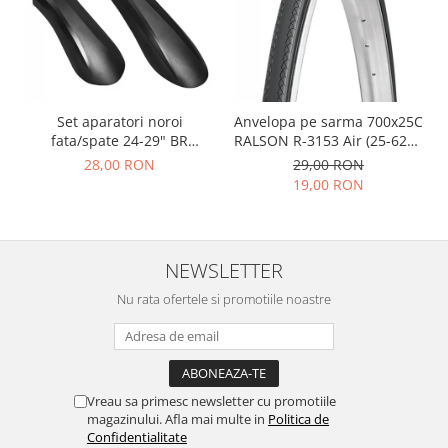
Set aparatori noroi
Anvelopa pe sarma 700x25C
fata/spate 24-29" BR
RALSON R-3153 Air (25-622),
Components, plastic, negre
negru
28,00 RON
29,00 RON
19,00 RON
NEWSLETTER
Nu rata ofertele si promotiile noastre
Vreau sa primesc newsletter cu promotiile
magazinului. Afla mai multe in
Politica de
Confidentialitate