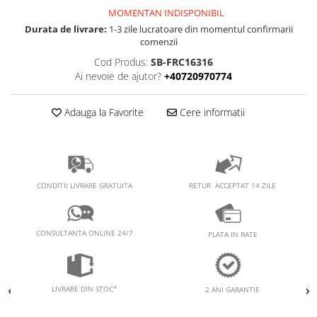
PEDALIERE
RECUPERARE SI INGRIJIRE
MOMENTAN INDISPONIBIL
SEPCI /CACIULI / BANDANE
Durata de livrare:
1-3 zile lucratoare din momentul confirmarii
comenzii
BANDANE
Cod Produs:
SB-FRC16316
CACIULI
Ai nevoie de ajutor?
+40720970774
MASTI/CAGULE
SEPCI
Adauga la Favorite
Cere informatii
RETUR ACCEPTAT 14 ZILE
CONDITII LIVRARE GRATUITA
CONSULTANTA ONLINE 24/7
PLATA IN RATE
LIVRARE DIN STOC*
2 ANI GARANTIE