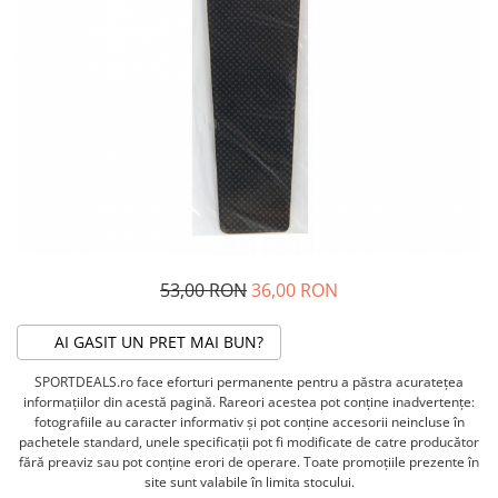
ACCESORII FITNESS
SCULE DEPANARE
18" (varsta 5-7 ani)
HANORACE
SONERII
PROSOAPE FITNESS/YOGA
16" (varsta 4-6 ani)
INCALTAMINTE
ALTE ACCESORII
BANDAJE/PROTECTII/RECUPERARE
14" (varsta 3-5 ani)
HUSE PANTOFI
SUPORTI/STANDURI
FLEXORI
12" (varsta 2-4 ani)
PANTOFI CASUAL
SCAUNE COPII
SALTELE/COVOARE/PAVAJE
BALANCE BIKE (varsta 2-3 ani)
PANTOFI CICLISM
COMPONENTE
SPORT FIT
MANUSI
MASAJ
ANVELOPE SI CAMERE
OCHELARI
CADRE SI PIESE
LENTILE
DIRECTIE
OCHELARI CASUAL
FRANE
53,00 RON
36,00 RON
OCHELARI CICLISM
FURCI SI AMORTIZOARE
PROTECTII/ARMURI
PEDALE SI ACCESORII
AI GASIT UN PRET MAI BUN?
PIESE E-BIKE
ARMURI
SPORTDEALS.ro face eforturi permanente pentru a păstra acurateţea
ROTI SI PIESE
PROTECTII COATE
informaţiilor din acestă pagină. Rareori acestea pot conţine inadvertenţe:
RULMENTI
PROTECTII GENUNCHI
fotografiile au caracter informativ şi pot conţine accesorii neincluse în
SEI SI COMPONENTE
pachetele standard, unele specificaţii pot fi modificate de catre producător
ALTE PROTECTII
fără preaviz sau pot conţine erori de operare. Toate promoţiile prezente în
TRANSMISIE
PANTALONI PROTECTIE
site sunt valabile în limita stocului.