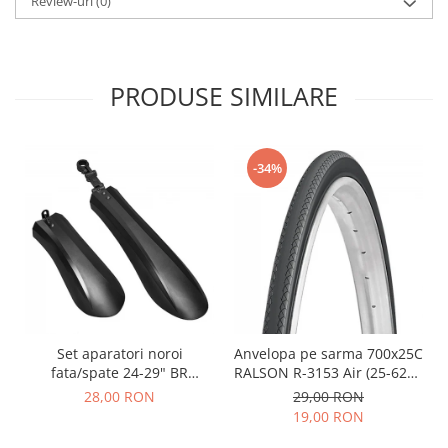
Review-uri
(0)
PRODUSE SIMILARE
-34%
Set aparatori noroi
Anvelopa pe sarma 700x25C
fata/spate 24-29" BR
RALSON R-3153 Air (25-622),
Components, plastic, negre
negru
28,00 RON
29,00 RON
19,00 RON