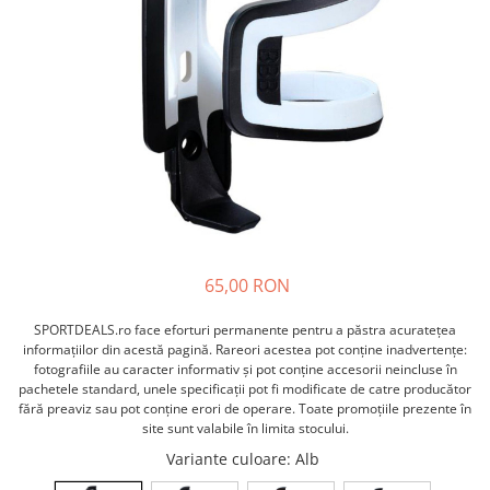
ACCESORII FITNESS
SCULE DEPANARE
18" (varsta 5-7 ani)
HANORACE
SONERII
PROSOAPE FITNESS/YOGA
16" (varsta 4-6 ani)
INCALTAMINTE
ALTE ACCESORII
BANDAJE/PROTECTII/RECUPERARE
14" (varsta 3-5 ani)
HUSE PANTOFI
SUPORTI/STANDURI
FLEXORI
12" (varsta 2-4 ani)
PANTOFI CASUAL
SCAUNE COPII
SALTELE/COVOARE/PAVAJE
BALANCE BIKE (varsta 2-3 ani)
PANTOFI CICLISM
COMPONENTE
SPORT FIT
MANUSI
MASAJ
ANVELOPE SI CAMERE
OCHELARI
CADRE SI PIESE
LENTILE
DIRECTIE
OCHELARI CASUAL
FRANE
65,00 RON
OCHELARI CICLISM
FURCI SI AMORTIZOARE
PROTECTII/ARMURI
PEDALE SI ACCESORII
SPORTDEALS.ro face eforturi permanente pentru a păstra acurateţea
PIESE E-BIKE
informaţiilor din acestă pagină. Rareori acestea pot conţine inadvertenţe:
ARMURI
fotografiile au caracter informativ şi pot conţine accesorii neincluse în
ROTI SI PIESE
PROTECTII COATE
pachetele standard, unele specificaţii pot fi modificate de catre producător
RULMENTI
fără preaviz sau pot conţine erori de operare. Toate promoţiile prezente în
PROTECTII GENUNCHI
site sunt valabile în limita stocului.
SEI SI COMPONENTE
ALTE PROTECTII
Variante culoare
: Alb
TRANSMISIE
PANTALONI PROTECTIE