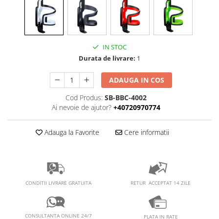
PEDALIERE
RECUPERARE SI INGRIJIRE
SEPCI /CACIULI / BANDANE
BANDANE
CACIULI
IN STOC
MASTI/CAGULE
Durata de livrare:
1
SEPCI
ADAUGA IN COS
Cod Produs:
SB-BBC-4002
Ai nevoie de ajutor?
+40720970774
Adauga la Favorite
Cere informatii
RETUR ACCEPTAT 14 ZILE
CONDITII LIVRARE GRATUITA
CONSULTANTA ONLINE 24/7
PLATA IN RATE