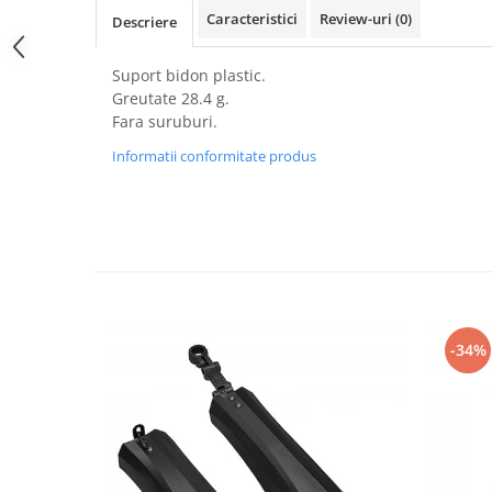
PEDALIERE
RECUPERARE SI INGRIJIRE
Caracteristici
Review-uri
(0)
Descriere
SEPCI /CACIULI / BANDANE
BANDANE
Suport bidon plastic.
Greutate 28.4 g.
CACIULI
Fara suruburi.
MASTI/CAGULE
Informatii conformitate produs
SEPCI
-34%