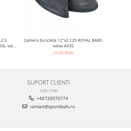
-38%
-2.5
Camera bicicleta 12"x2.125 ROYAL BABY,
Far fata F
9), valva
valva AV35
15,00 RON
26
SUPORT CLIENTI
9:00-17:00
+40720970774
contact@sportdeals.ro