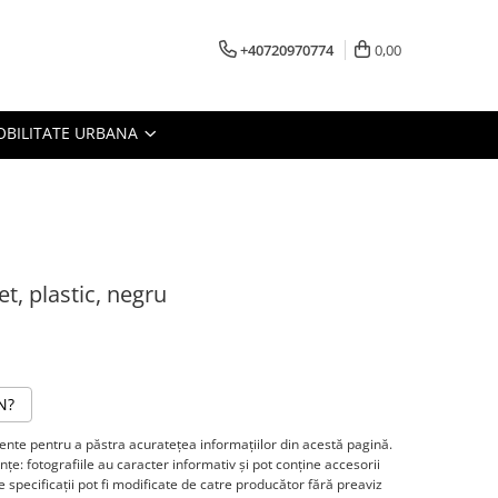
+40720970774
0,00
BILITATE URBANA
, plastic, negru
N?
te pentru a păstra acurateţea informaţiilor din acestă pagină.
ţe: fotografiile au caracter informativ şi pot conţine accesorii
 specificaţii pot fi modificate de catre producător fără preaviz