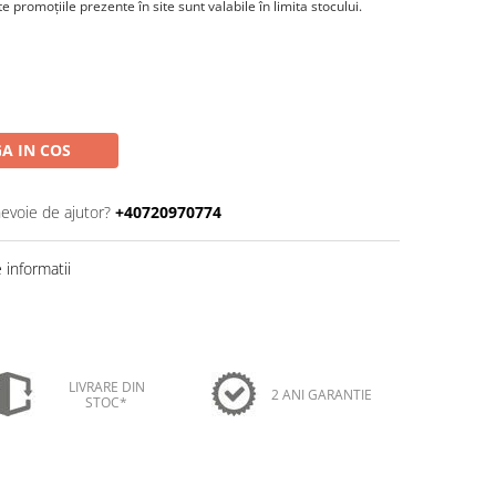
 promoţiile prezente în site sunt valabile în limita stocului.
A IN COS
nevoie de ajutor?
+40720970774
informatii
LIVRARE DIN
2 ANI GARANTIE
STOC*