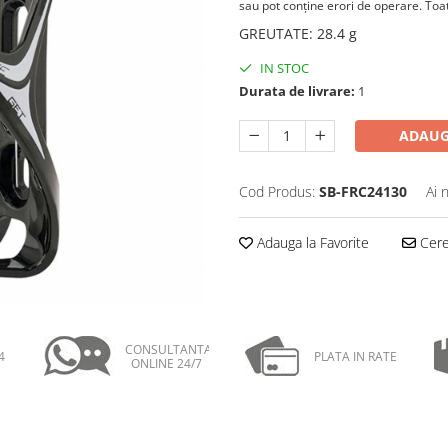
sau pot conţine erori de operare. Toate
GREUTATE
:
28.4 g
IN STOC
Durata de livrare:
1
ADAUG
Cod Produs:
SB-FRC24130
Ai 
Adauga la Favorite
Cere 
CONSULTANTA
4
PLATA IN RATE
ONLINE 24/7