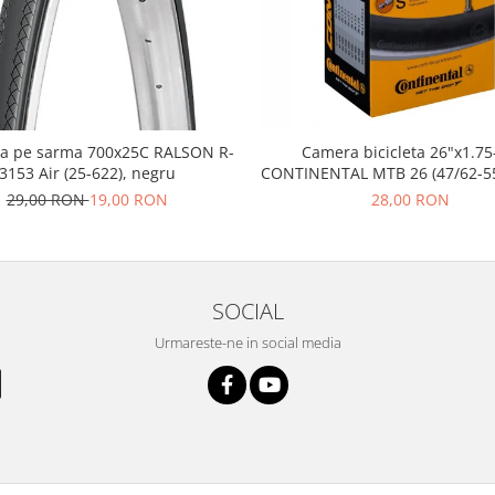
a pe sarma 700x25C RALSON R-
Camera bicicleta 26"x1.75
3153 Air (25-622), negru
CONTINENTAL MTB 26 (47/62-55
FV42
29,00 RON
19,00 RON
28,00 RON
SOCIAL
Urmareste-ne in social media