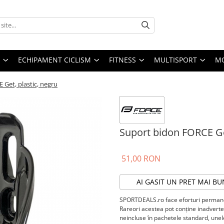
ECHIPAMENT CICLISM
FITNESS
MULTISPORT
MO
Get, plastic, negru
Suport bidon FORCE Get
51,00 RON
AI GASIT UN PRET MAI BU
SPORTDEALS.ro face eforturi permanen
Rareori acestea pot conţine inadverten
neincluse în pachetele standard, unele