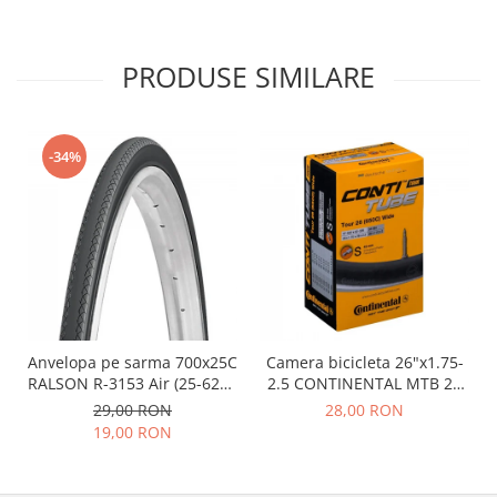
PRODUSE SIMILARE
-34%
Anvelopa pe sarma 700x25C
Camera bicicleta 26"x1.75-
RALSON R-3153 Air (25-622),
2.5 CONTINENTAL MTB 26
negru
(47/62-559), valva FV42
29,00 RON
28,00 RON
19,00 RON