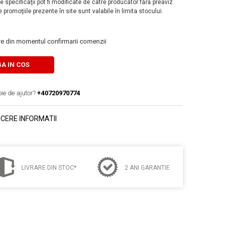
 specificaţii pot fi modificate de catre producător fără preaviz
 promoţiile prezente în site sunt valabile în limita stocului.
are din momentul confirmarii comenzii
A IN COS
oie de ajutor?
+40720970774
CERE INFORMATII
LIVRARE DIN STOC*
2 ANI GARANTIE