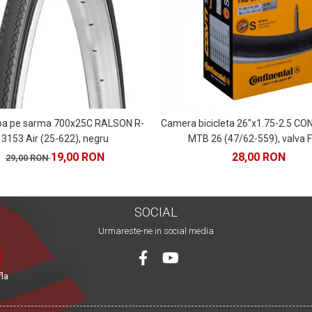
pa pe sarma 700x25C RALSON R-
Camera bicicleta 26"x1.75-2.5 C
3153 Air (25-622), negru
MTB 26 (47/62-559), valva 
19,00 RON
28,00 RON
29,00 RON
SOCIAL
Urmareste-ne in social media
fla