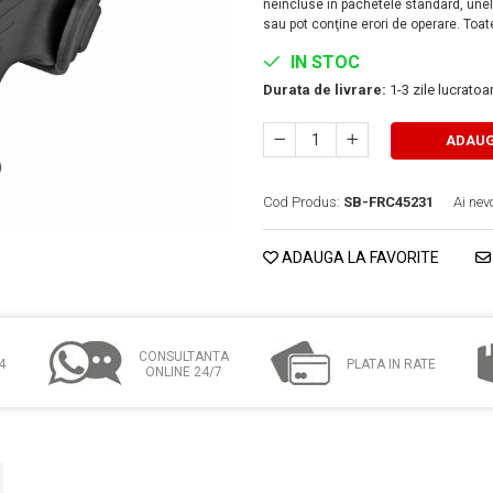
neincluse în pachetele standard, unele
sau pot conţine erori de operare. Toate
IN STOC
Durata de livrare:
1-3 zile lucrato
ADAUG
Cod Produs:
SB-FRC45231
Ai nev
ADAUGA LA FAVORITE
CONSULTANTA
4
PLATA IN RATE
ONLINE 24/7