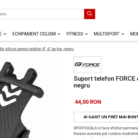
E
ECHIPAMENT CICLISM
FITNESS
MULTISPORT
MOB
n silicon pentru telefon 4"- 6" pe tija, negru
Suport telefon FORCE di
negru
44,00 RON
AI GASIT UN PRET MAI BUN
SPORTDEALS.ro face eforturi permanen
Rareori acestea pot conţine inadverten