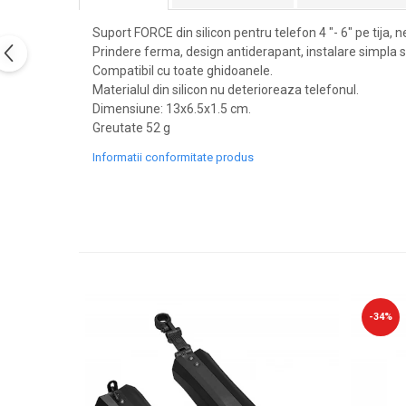
PEDALIERE
RECUPERARE SI INGRIJIRE
Suport FORCE din silicon pentru telefon 4 "- 6" pe tija, 
SEPCI /CACIULI / BANDANE
Prindere ferma, design antiderapant, instalare simpla si
BANDANE
Compatibil cu toate ghidoanele.
CACIULI
Materialul din silicon nu deterioreaza telefonul.
MASTI/CAGULE
Dimensiune: 13x6.5x1.5 cm.
Greutate 52 g
SEPCI
Informatii conformitate produs
-34%