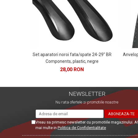
Set aparatori noroi fata/spate 24-29" BR
Anvelo
Components, plastic, negre
28,00 RON
NEWSLETTER
Nu rata ofertele si promotiile noastre
Vreau sa primesc newsletter cu promotiile magazinului. A
mai multe in
Politica de Confidentialitate