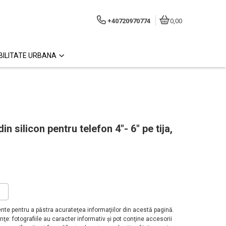
+40720970774
0,00
ILITATE URBANA
n silicon pentru telefon 4"- 6" pe tija,
?
te pentru a păstra acurateţea informaţiilor din acestă pagină.
ţe: fotografiile au caracter informativ şi pot conţine accesorii