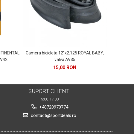
-38%
ONTINENTAL
Camera bicicleta 12"x2.125 ROYAL BABY,
Far fata FOR
FV42
valva AV35
15,00 RON
26
SUPORT CLIENTI
9:00-17:00
+40720970774
contact@sportdeals.ro