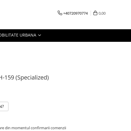
+40720970774
0,00
BILITATE URBANA
-159 (Specialized)
N?
oare din momentul confirmarii comenzii