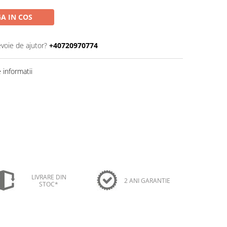
A IN COS
evoie de ajutor?
+40720970774
informatii
LIVRARE DIN
2 ANI GARANTIE
STOC*