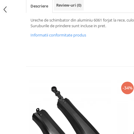
PEDALIERE
RECUPERARE SI INGRIJIRE
Review-uri
(0)
Descriere
SEPCI /CACIULI / BANDANE
BANDANE
Ureche de schimbator din aluminiu 6061 forjat la rece, culo
Suruburile de prindere sunt incluse in pret.
CACIULI
Informatii conformitate produs
MASTI/CAGULE
SEPCI
-34%