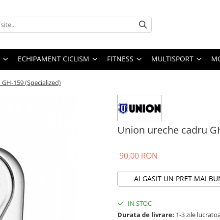
ECHIPAMENT CICLISM
FITNESS
MULTISPORT
MO
 GH-159 (Specialized)
Union ureche cadru GH
90,00 RON
AI GASIT UN PRET MAI BU
IN STOC
Durata de livrare:
1-3 zile lucrat