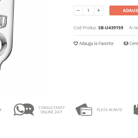
ADAUG
Cod Produs:
SB-U439159
Ai n
Adauga la Favorite
Cere 
CONSULTANTA
4
PLATA IN RATE
ONLINE 24/7