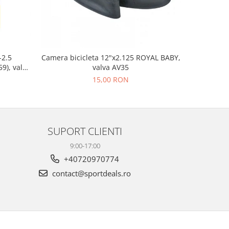
-2.5
Camera bicicleta 12"x2.125 ROYAL BABY,
Far fata F
9), valva
valva AV35
15,00 RON
26
SUPORT CLIENTI
9:00-17:00
+40720970774
contact@sportdeals.ro