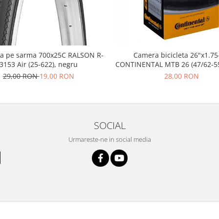
a pe sarma 700x25C RALSON R-
Camera bicicleta 26"x1.75
3153 Air (25-622), negru
CONTINENTAL MTB 26 (47/62-55
FV42
29,00 RON
19,00 RON
28,00 RON
SOCIAL
Urmareste-ne in social media