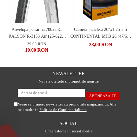
Anvelopa pe sarma 700x25C
Camera bicicleta 26"x1.75-2.5
RALSON R-3153 Air (25-622),
CONTINENTAL MTB 26 (47/62-
negru
559), valva FV42
29,00 RON
28,00 RON
19,00 RON
NEWSLETTER
Nu rata ofertele si promotiile noastre
Vreau sa primesc newsletter cu promotiile magazinului. Afla
mai multe in
Politica de Confidentialitate
SOCIAL
Urmareste-ne in social media