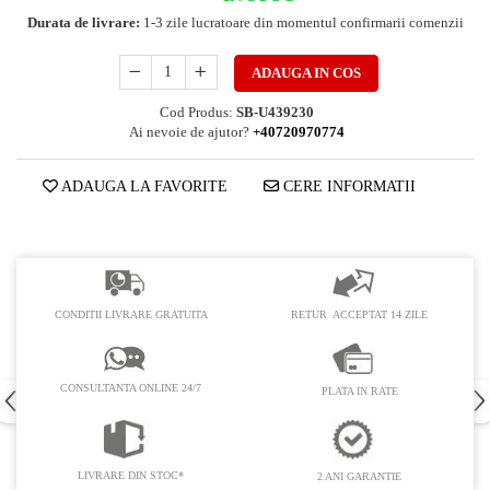
PEDALIERE
RECUPERARE SI INGRIJIRE
Durata de livrare:
1-3 zile lucratoare din momentul confirmarii comenzii
SEPCI /CACIULI / BANDANE
ADAUGA IN COS
BANDANE
CACIULI
Cod Produs:
SB-U439230
MASTI/CAGULE
Ai nevoie de ajutor?
+40720970774
SEPCI
ADAUGA LA FAVORITE
CERE INFORMATII
RETUR ACCEPTAT 14 ZILE
CONDITII LIVRARE GRATUITA
CONSULTANTA ONLINE 24/7
PLATA IN RATE
LIVRARE DIN STOC*
2 ANI GARANTIE