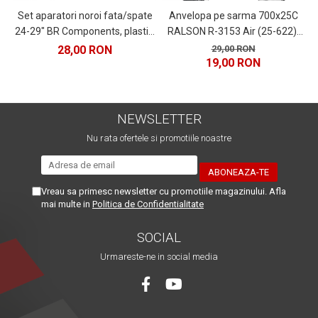
Set aparatori noroi fata/spate
Anvelopa pe sarma 700x25C
24-29" BR Components, plastic,
RALSON R-3153 Air (25-622),
C
negre
negru
28,00 RON
29,00 RON
19,00 RON
NEWSLETTER
Nu rata ofertele si promotiile noastre
Vreau sa primesc newsletter cu promotiile magazinului. Afla
mai multe in
Politica de Confidentialitate
SOCIAL
Urmareste-ne in social media