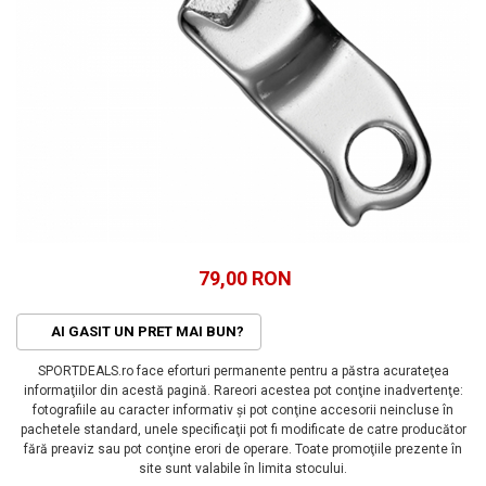
ACCESORII FITNESS
SCULE DEPANARE
18" (varsta 5-7 ani)
HANORACE
SONERII
PROSOAPE FITNESS/YOGA
16" (varsta 4-6 ani)
INCALTAMINTE
ALTE ACCESORII
BANDAJE/PROTECTII/RECUPERARE
14" (varsta 3-5 ani)
HUSE PANTOFI
SUPORTI/STANDURI
FLEXORI
12" (varsta 2-4 ani)
PANTOFI CASUAL
SCAUNE COPII
SALTELE/COVOARE/PAVAJE
BALANCE BIKE (varsta 2-3 ani)
PANTOFI CICLISM
COMPONENTE
SPORT FIT
MANUSI
MASAJ
ANVELOPE SI CAMERE
OCHELARI
CADRE SI PIESE
LENTILE
DIRECTIE
OCHELARI CASUAL
FRANE
79,00 RON
OCHELARI CICLISM
FURCI SI AMORTIZOARE
PROTECTII/ARMURI
PEDALE SI ACCESORII
AI GASIT UN PRET MAI BUN?
PIESE E-BIKE
ARMURI
SPORTDEALS.ro face eforturi permanente pentru a păstra acurateţea
ROTI SI PIESE
PROTECTII COATE
informaţiilor din acestă pagină. Rareori acestea pot conţine inadvertenţe:
RULMENTI
PROTECTII GENUNCHI
fotografiile au caracter informativ şi pot conţine accesorii neincluse în
pachetele standard, unele specificaţii pot fi modificate de catre producător
SEI SI COMPONENTE
ALTE PROTECTII
fără preaviz sau pot conţine erori de operare. Toate promoţiile prezente în
TRANSMISIE
PANTALONI PROTECTIE
site sunt valabile în limita stocului.