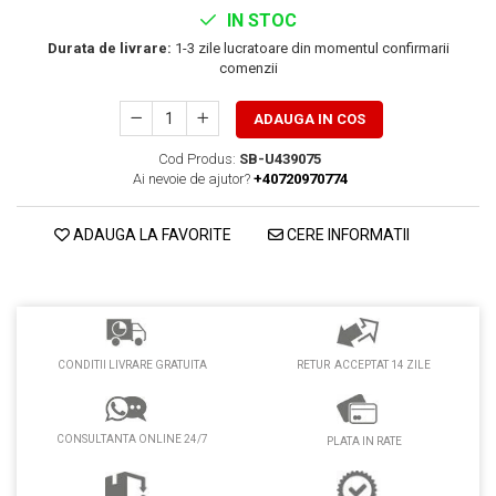
PEDALIERE
RECUPERARE SI INGRIJIRE
IN STOC
SEPCI /CACIULI / BANDANE
Durata de livrare:
1-3 zile lucratoare din momentul confirmarii
comenzii
BANDANE
CACIULI
ADAUGA IN COS
MASTI/CAGULE
Cod Produs:
SB-U439075
SEPCI
Ai nevoie de ajutor?
+40720970774
ADAUGA LA FAVORITE
CERE INFORMATII
RETUR ACCEPTAT 14 ZILE
CONDITII LIVRARE GRATUITA
CONSULTANTA ONLINE 24/7
PLATA IN RATE